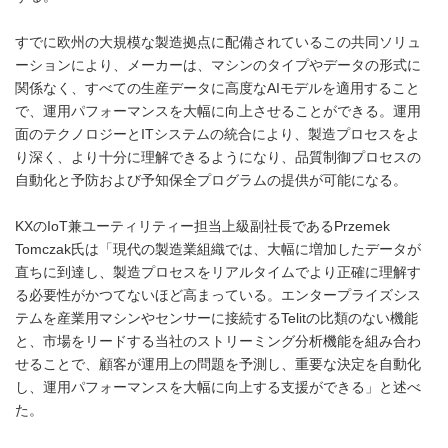
すでに欧州の大規模な製造拠点に配備されているこの共同ソリュ
ーションにより、メーカーは、マシンのタイプやデータの形式に
関係なく、すべての生産データに高度なAIモデルを適用すること
で、運用パフォーマンスを大幅に向上させることができる。運用
面のテクノロジーとITシステムの統合により、製造プロセスをよ
り深く、より十分に理解できるようになり、品質制御プロセスの
自動化と予防および予知保全プログラムの提供が可能になる。
KXのIoT兼ユーティリティー担当上級副社長であるPrzemek
Tomczak氏は「現代の製造業組織では、大幅に増加したデータが
直ちに到達し、製造プロセスをリアルタイムでより正確に理解す
る必要性がかつてないほど高まっている。エンタープライズシス
テムを産業用マシンやセンサーに接続するTelitの比類のない機能
と、市場をリードする当社のストリーミング分析機能を組み合わ
せることで、顧客が運用上の問題を予測し、重要な決定を自動化
し、運用パフォーマンスを大幅に向上する支援ができる」と述べ
た。