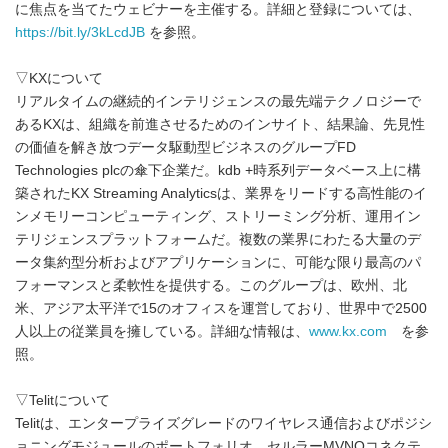
に焦点を当てたウェビナーを主催する。詳細と登録については、
https://bit.ly/3kLcdJB
を参照。
▽KXについて
リアルタイムの継続的インテリジェンスの最先端テクノロジーで
あるKXは、組織を前進させるためのインサイト、結果論、先見性
の価値を解き放つデータ駆動型ビジネスのグループFD
Technologies plcの傘下企業だ。kdb +時系列データベース上に構
築されたKX Streaming Analyticsは、業界をリードする高性能のイ
ンメモリーコンピューティング、ストリーミング分析、運用イン
テリジェンスプラットフォームだ。複数の業界にわたる大量のデ
ータ集約型分析およびアプリケーションに、可能な限り最高のパ
フォーマンスと柔軟性を提供する。このグループは、欧州、北
米、アジア太平洋で15のオフィスを運営しており、世界中で2500
人以上の従業員を擁している。詳細な情報は、
www.kx.com
を参
照。
▽Telitについて
Telitは、エンタープライズグレードのワイヤレス通信およびポジシ
ョニングモジュールのポートフォリオ、セルラーMVNOコネクテ