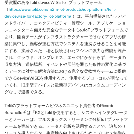
受賞歴のあるTelit deviceWISE IoTプラットフォーム
（
https://www.telit.com/m2m-iot-products/iot-platforms/telit-
devicewise-for-factory-iiot-platform/
）は、事前構築されたデバイ
スドライバー、コネクティビティー管理ツール、アプリケーショ
ンコネクターを備えた完全なデータ中心のIoTプラットフォームで
あり、開発チームがインフラストラクチャーではなくアプリの構
築に集中し、顧客が望む方法でシステムを連携させることを可能
にする。接続された工場と接続されたマシンに強力な機能が統合
され、クラウド、オンプレミス、エッジにかかわらず、データの
収集方法、送信場所、イベントや展開を通じた条件の変化に基づ
くデータに対する解決方法における完全な柔軟性をチームに提供
できるdeviceWISEを使用すると、使用するプロトコルが異なって
いても、旧来型デバイスと最新型デバイスはカスタムコーディン
グなしで連携できる。
Telitのプラットフォームビジネスユニット責任者のRicardo
Buranello氏は「KXとTelitを使用すると、システムインテグレータ
ーとメーカーは、フルスタックストリーミング分析IoTプラットフ
ォームを実装できる。データと分析を活用することで、追加のリ
ソースを導入するか、生産性を向上させるためにプロセス制御を