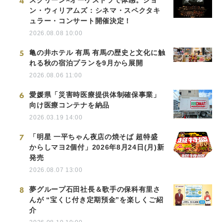
4
ン・ウィリアムズ：シネマ・スペクタキ
ュラー・コンサート開催決定！
2026.08.08 10:00
5
亀の井ホテル 有馬 有馬の歴史と文化に触
れる秋の宿泊プランを9月から展開
2026.08.06 11:00
6
愛媛県「災害時医療提供体制確保事業」
向け医療コンテナを納品
2026.03.19 14:00
7
「明星 一平ちゃん夜店の焼そば 超特盛
からしマヨ2個付」2026年8月24日(月)新
発売
2026.08.07 13:00
8
夢グループ石田社長＆歌手の保科有里さ
んが “宝くじ付き定期預金”を楽しくご紹
介