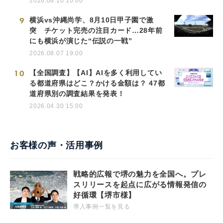
2026.08.10 10:00
9
横浜vs沖縄尚学、8月10日甲子園で激
突 チケット完売の注目カード…28年前
にも横浜が演じた“伝説の一戦”
2026.08.07 19:00
10
【全国調査】【AI】AIを多く利用してい
る都道府県はどこ？かける金額は？ 47都
道府県別の調査結果を発表！
2026.04.30 15:00
お客様の声・活用事例
戦略的広報で堺の魅力を全国へ。プレ
スリリースを起点に広がる情報発信の
好循環【堺市様】
導入事例一覧を見る