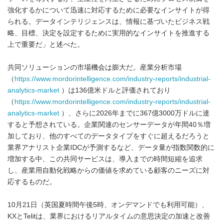
強化するかについて迅速に対応するために必要なインサイトが得
られる。データインテリジェンスは、情報に基づいたビジネス戦
略、目標、決定を設定するために実用的なインサイトを推進する
上で重要だ」と述べた。
共同ソリューションの市場機会は膨大だ。産業分析市場
（
https://www.mordorintelligence.com/industry-reports/industrial-
analytics-market
）は136億米ドルと評価されており
（
https://www.mordorintelligence.com/industry-reports/industrial-
analytics-market
）、さらに2026年までに367億3000万ドルに達
すると予想されている。企業関連のセンサーデータが年間40％増
加しており、他のすべてのデータタイプをすぐに超えるだろうと
業界アナリスト企業IDCが予測するなど、データ量が指数関数的に
増加する中、この共同サービスは、導入までの時間短縮を追求
し、産業用自動化戦略からの価値を求めている顧客のニーズに対
応するものだ。
10月21日（英国夏時間午後5時、オンデマンドでも利用可能）、
KXとTelitは、業界におけるリアルタイムの意思決定の加速と改善