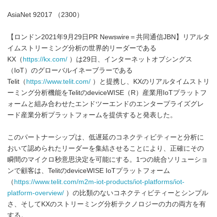
AsiaNet 92017 （2300）
【ロンドン2021年9月29日PR Newswire＝共同通信JBN】リアルタ
イムストリーミング分析の世界的リーダーである
KX（
https://kx.com/
）は29日、インターネットオブシングス
（IoT）のグローバルイネーブラーである
Telit（
https://www.telit.com/
）と提携し、KXのリアルタイムストリ
ーミング分析機能をTelitのdeviceWISE（R）産業用IoTプラットフ
ォームと組み合わせたエンドツーエンドのエンタープライズグレ
ード産業分析プラットフォームを提供すると発表した。
このパートナーシップは、低遅延のコネクティビティーと分析に
おいて認められたリーダーを集結させることにより、正確にその
瞬間のマイクロ秒意思決定を可能にする。1つの統合ソリューショ
ンで顧客は、TelitのdeviceWISE IoTプラットフォーム
（
https://www.telit.com/m2m-iot-products/iot-platforms/iot-
platform-overview/
）の比類のないコネクティビティーとシンプル
さ、そしてKXのストリーミング分析テクノロジーの力の両方を有
する。