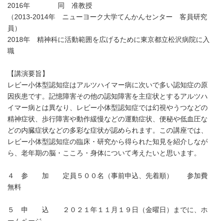
2016年 同 准教授
（2013-2014年 ニューヨーク大学てんかんセンター 客員研究
員）
2018年 精神科に活動範囲を広げるために東京都立松沢病院に入
職
【講演要旨】
レビー小体型認知症はアルツハイマー病に次いで多い認知症の原
因疾患です。記憶障害その他の認知障害を主症状とするアルツハ
イマー病とは異なり、レビー小体型認知症では幻視やうつなどの
精神症状、歩行障害や動作緩慢などの運動症状、便秘や低血圧な
どの内臓症状などの多彩な症状が認められます。この講座では、
レビー小体型認知症の臨床・研究から得られた知見を紹介しなが
ら、老年期の脳・こころ・身体について考えたいと思います。
４ 参 加 定員５００名（事前申込、先着順） 参加費
無料
５ 申 込 ２０２１年１１月１９日（金曜日）までに、ホ