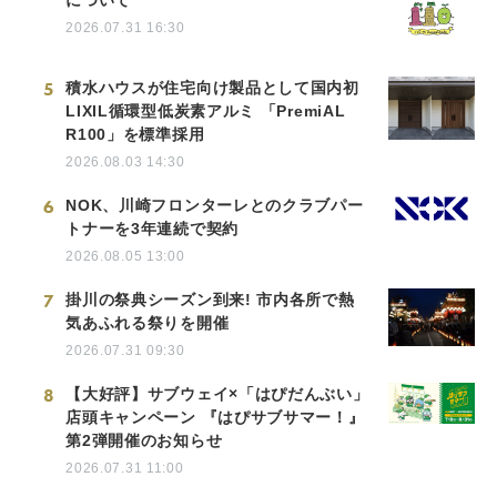
について
2026.07.31 16:30
5
積水ハウスが住宅向け製品として国内初
LIXIL循環型低炭素アルミ 「PremiAL
R100」を標準採用
2026.08.03 14:30
6
NOK、川崎フロンターレとのクラブパー
トナーを3年連続で契約
2026.08.05 13:00
7
掛川の祭典シーズン到来! 市内各所で熱
気あふれる祭りを開催
2026.07.31 09:30
8
【大好評】サブウェイ×「はぴだんぶい」
店頭キャンペーン 『はぴサブサマー！』
第2弾開催のお知らせ
2026.07.31 11:00