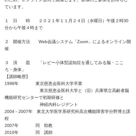
ています。
１ 日 時 ２０２１年１１月２４日（水曜日）午後２時30
分から午後４時まで
２ 開催方法 Web会議システム「Zoom」によるオンライン開
催
３ 演 題 「レビー小体型認知症を通してみる脳・ここ
ろ・身体」
【講師略歴】
1998年 東京慈恵会医科大学卒業
東京慈恵会医科大学と（旧）兵庫県立高齢者脳
機能研究センターで初期研修と
神経内科レジデント
2004－2007年 東北大学医学系研究科高次機能障害学分野博士課
程
2007年 同 助教
2010年 同 講師