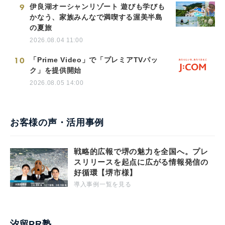
9
伊良湖オーシャンリゾート 遊びも学びも
かなう、家族みんなで満喫する渥美半島
の夏旅
2026.08.04 11:00
10
「Prime Video」で「プレミアTVパッ
ク」を提供開始
2026.08.05 14:00
お客様の声・活用事例
戦略的広報で堺の魅力を全国へ。プレ
スリリースを起点に広がる情報発信の
好循環【堺市様】
導入事例一覧を見る
汐留PR塾