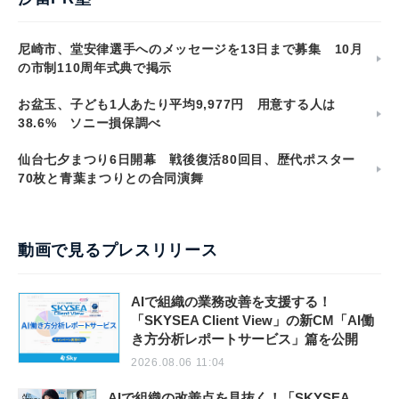
尼崎市、堂安律選手へのメッセージを13日まで募集 10月
の市制110周年式典で掲示
お盆玉、子ども1人あたり平均9,977円 用意する人は
38.6% ソニー損保調べ
仙台七夕まつり6日開幕 戦後復活80回目、歴代ポスター
70枚と青葉まつりとの合同演舞
動画で見るプレスリリース
AIで組織の業務改善を支援する！
「SKYSEA Client View」の新CM「AI働
き方分析レポートサービス」篇を公開
2026.08.06 11:04
AIで組織の改善点を見抜く！「SKYSEA