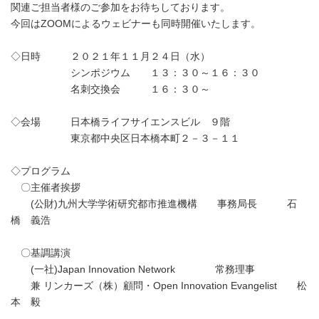
関連ご担当者様のご参加をお待ちしております。
今回はZOOMによるウェビナーも同時開催いたします。
◇日時 ２０２１年１１月２４日（水）
シンポジウム １３：３０～１６：３０
名刺交換会 １６：３０～
◇会場 日本橋ライフサイエンスビル ９階
東京都中央区日本橋本町２－３－１１
◇プログラム
〇主催者挨拶
(公財)九州大学学術研究都市推進機構 事務局長 石
橋 義浩
〇基調講演
(一社)Japan Innovation Network 常務理事
兼 リンカーズ（株）顧問・Open Innovation Evangelist 松
本 毅