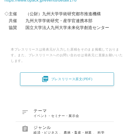
https://www.opack.jp/events/detail/178
◇主催 （公財）九州大学学術研究都市推進機構
共催 九州大学学術研究・産学官連携本部
協賛 国立大学法人九州大学未来化学創造センター
本プレスリリースは発表元が入力した原稿をそのまま掲載しておりま
す。また、プレスリリースへのお問い合わせは発表元に直接お願いいた
します。

プレスリリース原文(PDF)

テーマ
イベント・セミナー・展示会

ジャンル
経済・ビジネス
、
農林・畜産・林業
、
科学