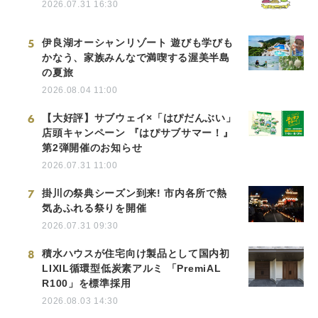
2026.07.31 16:30
5
伊良湖オーシャンリゾート 遊びも学びも
かなう、家族みんなで満喫する渥美半島
の夏旅
2026.08.04 11:00
6
【大好評】サブウェイ×「はぴだんぶい」
店頭キャンペーン 『はぴサブサマー！』
第2弾開催のお知らせ
2026.07.31 11:00
7
掛川の祭典シーズン到来! 市内各所で熱
気あふれる祭りを開催
2026.07.31 09:30
8
積水ハウスが住宅向け製品として国内初
LIXIL循環型低炭素アルミ 「PremiAL
R100」を標準採用
2026.08.03 14:30