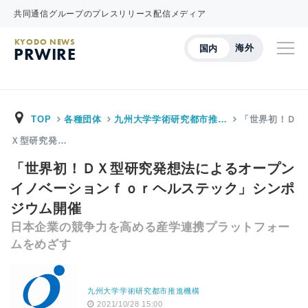
共同通信グループのプレスリリース配信メディア
KYODO NEWS
海外
国内
PRWIRE
TOP
各種団体
九州大学学術研究都市推…
「世界初！Ｄ
Ｘ型研究発…
「世界初！ＤＸ型研究発想法によるオープン
イノベーションｆｏｒヘルステック」シンポ
ジウム開催
日本企業の競争力を高める産学連携プラットフォー
ムをめざす
九州大学学術研究都市推進機構
2021/10/28 15:00