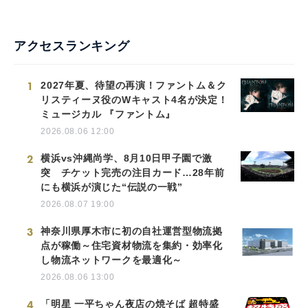
アクセスランキング
1
2027年夏、待望の再演！ファントム＆ク
リスティーヌ役のWキャスト4名が決定！
ミュージカル 『ファントム』
2026.08.06 12:00
2
横浜vs沖縄尚学、8月10日甲子園で激
突 チケット完売の注目カード…28年前
にも横浜が演じた“伝説の一戦”
2026.08.07 19:00
3
神奈川県厚木市に初の自社運営型物流拠
点が稼働～住宅資材物流を集約・効率化
し物流ネットワークを最適化～
2026.08.06 13:00
4
「明星 一平ちゃん夜店の焼そば 超特盛