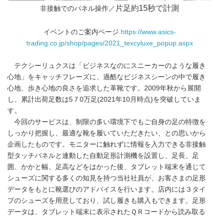
片足約15秒で計測
非接触でのパネル操作／
イベントのご案内ページ
https://www.asics-
trading.co.jp/shop/pages/2021_texcyluxe_popup.aspx
テクシーリュクスは「ビジネスなのにスニーカーのような履き
心地」をキャッチフレーズに、過酷なビジネスシーンの中で履き
心地、歩き心地の良さを追求した革靴です。2009年秋から展開
し、累計出荷足数は5７0万足(2021年10月時点)を突破していま
す。
今回のサービスは、制限の多い環境下でもご自身の足の特徴を
しっかり把握し、最適な靴を履いていただきたい、との思いから
企画したものです。モニターに触れずに情報を入力できる非接触
型タッチパネルと連動した自動足形計測機を設置し、足長、足
囲、かかと幅、足高などをはかった後、タブレット端末を通じて
シューズに関する多くの知見を持つ当社社員が、お客さまの足形
データをもとに靴選びのアドバイスを行います。店内には３タイ
プのシューズを用意しており、試し履きも購入もできます。足形
データは、タブレット端末に表示されたＱＲコードから読み取る