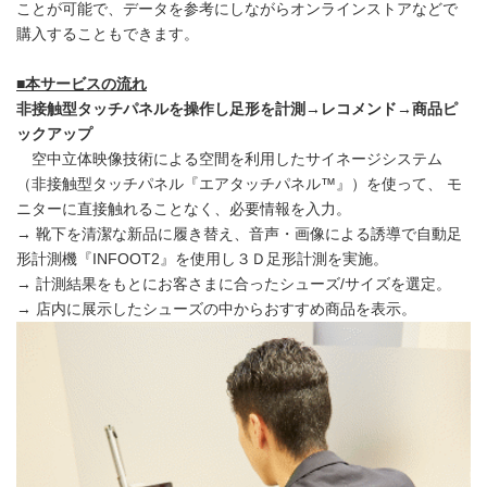
ことが可能で、データを参考にしながらオンラインストアなどで
購入することもできます。
■
本サービスの流れ
非接触型タッチパネルを操作し足形を計測→レコメンド→
商品ピ
ックアップ
空中立体映像技術による空間を利用したサイネージシステム
（非接触型タッチパネル『エアタッチパネル™』）を使って、 モ
ニターに直接触れることなく、必要情報を入力。
→ 靴下を清潔な新品に履き替え、音声・画像による誘導で自動足
形計測機『INFOOT2』を使用し３Ｄ足形計測を実施。
→ 計測結果をもとにお客さまに合ったシューズ/サイズを選定。
→ 店内に展示したシューズの中からおすすめ商品を表示。