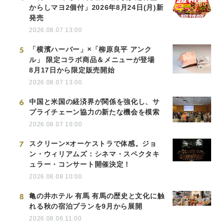
からしマヨ2個付」2026年8月24日(月)新
発売
2026.08.07 13:00
5
「横濱ハーバー」×「柳原良平 アンク
ル」 限定コラボ商品＆メニューが登場
8月17日から限定販売開始
2026.08.07 13:00
6
中国と米国の経済界が関係を強化し、サ
プライチェーン協力の新たな機会を模索
2026.08.07 10:00
7
スクリーン×オーケストラで体感。ジョ
ン・ウィリアムズ：シネマ・スペクタキ
ュラー・コンサート開催決定！
2026.08.08 10:00
8
亀の井ホテル 有馬 有馬の歴史と文化に触
れる秋の宿泊プランを9月から展開
2026.08.06 11:00