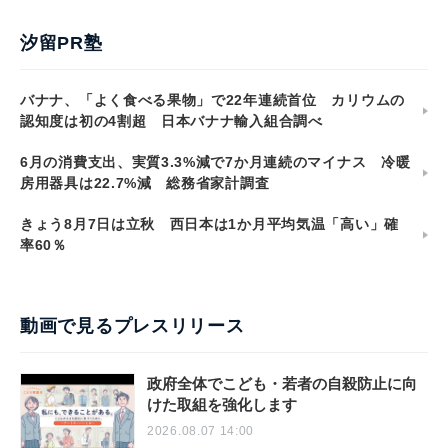
汐留PR塾
バナナ、「よく食べる果物」で22年連続首位 カリウムの
認知度は初の4割超 日本バナナ輸入組合調べ
6月の消費支出、実質3.3%減で7か月連続のマイナス 冷暖
房用器具は22.7%減 総務省家計調査
きょう8月7日は立秋 西日本は1か月平均気温「高い」確
率60％
動画で見るプレスリリース
政府全体でこども・若者の自殺防止に向
けた取組を強化します
2026.08.07 14:00