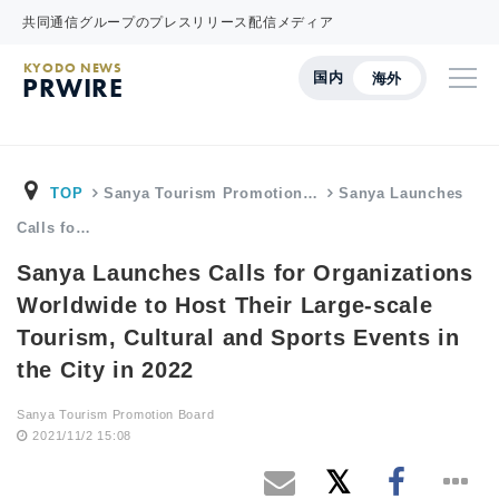
共同通信グループのプレスリリース配信メディア
KYODO NEWS
国内
海外
PRWIRE
TOP
Sanya Tourism Promotion…
Sanya Launches
Calls fo…
Sanya Launches Calls for Organizations
Worldwide to Host Their Large-scale
Tourism, Cultural and Sports Events in
the City in 2022
Sanya Tourism Promotion Board
2021/11/2 15:08