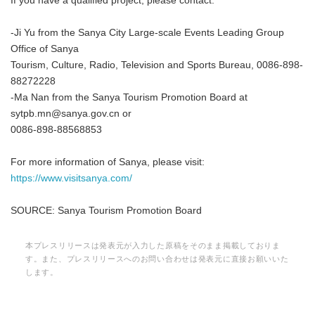
If you have a qualified project, please contact:
-Ji Yu from the Sanya City Large-scale Events Leading Group
Office of Sanya
Tourism, Culture, Radio, Television and Sports Bureau, 0086-898-
88272228
-Ma Nan from the Sanya Tourism Promotion Board at
sytpb.mn@sanya.gov.cn or
0086-898-88568853
For more information of Sanya, please visit:
https://www.visitsanya.com/
SOURCE: Sanya Tourism Promotion Board
本プレスリリースは発表元が入力した原稿をそのまま掲載しておりま
す。また、プレスリリースへのお問い合わせは発表元に直接お願いいた
します。