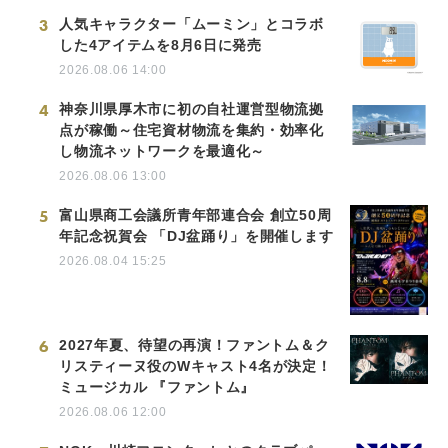
3
人気キャラクター「ムーミン」とコラボ
した4アイテムを8月6日に発売
2026.08.06 14:00
4
神奈川県厚木市に初の自社運営型物流拠
点が稼働～住宅資材物流を集約・効率化
し物流ネットワークを最適化～
2026.08.06 13:00
5
富山県商工会議所青年部連合会 創立50周
年記念祝賀会 「DJ盆踊り」を開催します
2026.08.04 15:25
6
2027年夏、待望の再演！ファントム＆ク
リスティーヌ役のWキャスト4名が決定！
ミュージカル 『ファントム』
2026.08.06 12:00