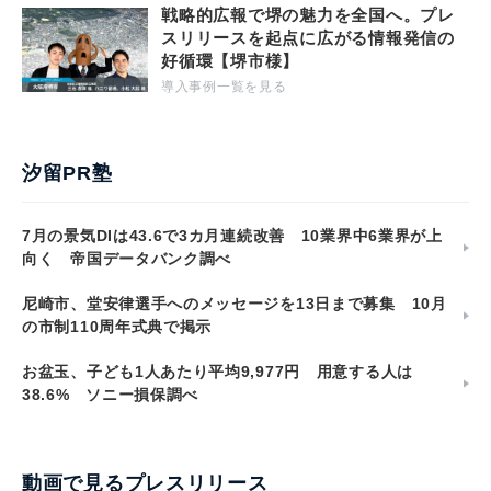
戦略的広報で堺の魅力を全国へ。プレ
スリリースを起点に広がる情報発信の
好循環【堺市様】
導入事例一覧を見る
汐留PR塾
7月の景気DIは43.6で3カ月連続改善 10業界中6業界が上
向く 帝国データバンク調べ
尼崎市、堂安律選手へのメッセージを13日まで募集 10月
の市制110周年式典で掲示
お盆玉、子ども1人あたり平均9,977円 用意する人は
38.6% ソニー損保調べ
動画で見るプレスリリース