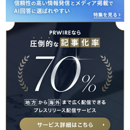
Japanese
English