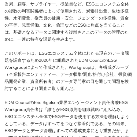
当局、顧客、サプライヤー、従業員など、ESGエコシステム全体
の複数の利害関係者によって使用される。炭素排出量、生物多様
性、水消費量、従業員の健康・安全、ジェンダーの多様性、賃金
の平等、児童労働、文化・倫理などのESGに焦点を当てること
は、基礎となるデータに関連する複雑さとこのデータの管理のた
めに、一連の特有な課題を生み出す。
このリポートは、ESGエコシステム全体にわたる現在のデータ課
題を調査するため2020年に組織されたEDM CouncilのESG
Workgroupによって作成された。Workgroupは、各構成グループ
（企業報告エンティティー、データ収集/調査/格付け会社、投資/商
品開発企業、資産所有者）のデータ専門家の目を通して問題を検
討することにより調査に取り組んだ。
EDM CouncilのEric Bigelsen業界エンゲージメント責任者兼ESG
Workgroup責任者は「誰もがESG原則を組織戦略に組み込み、
ESGエコシステム全体でESGデータを使用する方法を理解しよう
としている。データはすべてをつなぐ接着剤である。その結果、
ESGデータとデータ管理はすべての構成要素にとり重要だが、ま