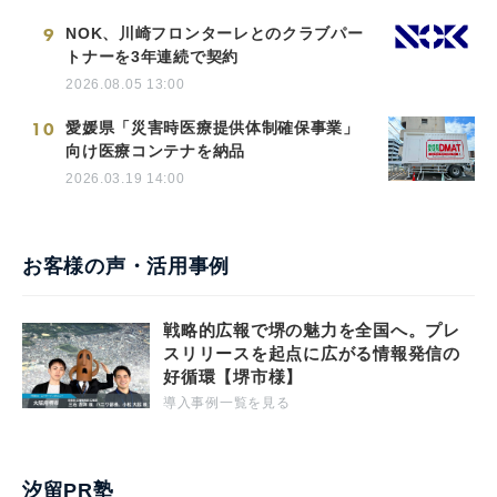
9
NOK、川崎フロンターレとのクラブパー
トナーを3年連続で契約
2026.08.05 13:00
10
愛媛県「災害時医療提供体制確保事業」
向け医療コンテナを納品
2026.03.19 14:00
お客様の声・活用事例
戦略的広報で堺の魅力を全国へ。プレ
スリリースを起点に広がる情報発信の
好循環【堺市様】
導入事例一覧を見る
汐留PR塾