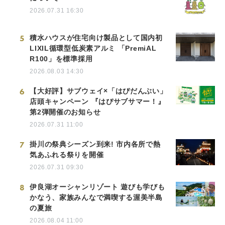
2026.07.31 16:30
5
積水ハウスが住宅向け製品として国内初
LIXIL循環型低炭素アルミ 「PremiAL
R100」を標準採用
2026.08.03 14:30
6
【大好評】サブウェイ×「はぴだんぶい」
店頭キャンペーン 『はぴサブサマー！』
第2弾開催のお知らせ
2026.07.31 11:00
7
掛川の祭典シーズン到来! 市内各所で熱
気あふれる祭りを開催
2026.07.31 09:30
8
伊良湖オーシャンリゾート 遊びも学びも
かなう、家族みんなで満喫する渥美半島
の夏旅
2026.08.04 11:00