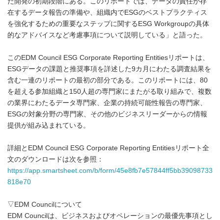
だ開発の初期段階にある。このリポートでは、データの責任が存
在するデータ報告の準備や、組織内でESGのベストプラクティス
を強化するための重要なステップに関するESG Workgroupの具体
的なアドバイスなど考慮事項について説明している」と語った。
このEDM Council ESG Corporate Reporting Entitiesリポートは、
ESGデータの課題と推奨事項を詳述した9カ月にわたる調査結果を
含む一連のリポートの最初の部分である。このリポートには、80
を超える参加組織と150人超の専門家にまたがる取り組みで、複数
の業界にわたるデータ専門家、企業の持続可能性報告の専門家、
ESGの対象分野の専門家、その他のビジネスリーダーからの情報
提供が組み込まれている。
詳細とEDM Council ESG Corporate Reporting Entitiesリポート全
文のダウンロードは次を参照：
https://app.smartsheet.com/b/form/45e8fb7e57844ff5bb39098733
818e70
▽EDM Councilについて
EDM Councilは、ビジネスおよびオペレーションの最優先事項とし