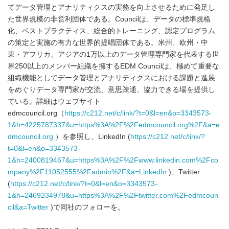
てデータ管理とアナリティクスの実務を向上させるために発足し
た世界規模の非営利団体である。Councilは、データの標準規格
化、ベストプラクティス、総合的トレーニング、認定プログラム
の策定と実施の有力な世界的提唱団体である。米州、欧州・中
東・アフリカ、アジアの1万以上のデータ管理専門家を代表する世
界250以上のメンバー組織を擁するEDM Councilは、極めて重要な
組織機能としてデータ管理とアナリティクスにおける課題と進展
をめぐりデータ専門家が交流、意思疎通、協力できる場を提供し
ている。詳細はウェブサイト
edmcouncil.org（
https://c212.net/c/link/?t=0&l=en&o=3343573-
1&h=4225787337&u=https%3A%2F%2Fedmcouncil.org%2F&a=e
dmcouncil.org
）を参照し、LinkedIn (
https://c212.net/c/link/?
t=0&l=en&o=3343573-
1&h=2400819467&u=https%3A%2F%2Fwww.linkedin.com%2Fco
mpany%2F11052555%2Fadmin%2F&a=LinkedIn
)、Twitter
(
https://c212.net/c/link/?t=0&l=en&o=3343573-
1&h=2469234978&u=https%3A%2F%2Ftwitter.com%2Fedmcoun
cil&a=Twitter
)で同社のフォローを。