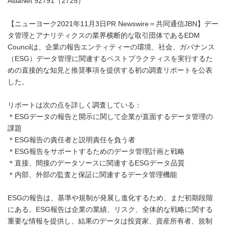
AsiaNet 92791（2725）
【ニューヨーク2021年11月3日PR Newswire＝共同通信JBN】デー
タ管理とアナリティクスの業界横断的な取引団体であるEDM
Councilは、企業の報告エンティティーの環境、社会、ガバナンス
（ESG）データ管理に関連するベストプラクティスを実行するた
めの直接的な知見と推奨事項を提供する初の調査リポートを公表
した。
リポートは次の点を詳しく調査している：
＊ESGデータの報告と開示に関して企業が直面するデータ管理の
課題
＊ESG報告の責任者と説明責任を負う者
＊ESG報告をサポートするためのデータ管理計画と戦略
＊直接、間接のデータソースに関連するESGデータ品質
＊内部、外部の監査と保証に関連するデータ管理機能
ESGの報告は、基準や規制が発展し進化するため、まだ初期段階
にある。ESG報告は企業の業績、リスク、全体的な戦略に関する
重要な情報を提供し、結果のデータは投資家、資産所有者、規制