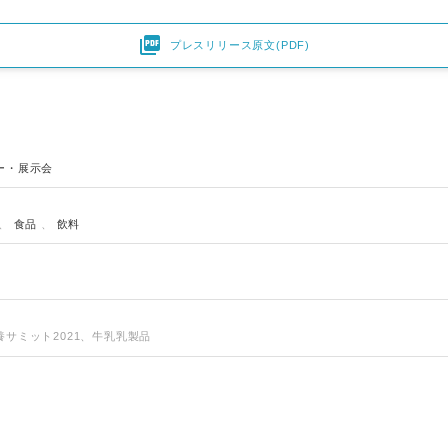

プレスリリース原文(PDF)
ー・展示会
、
食品
、
飲料
サミット2021、牛乳乳製品