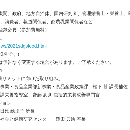
機関、政府、地方自治体、国内研究者、管理栄養士・栄養士、
、消費者、報道関係者、酪農乳業関係者など
登録必要（参加費無料）
。
/news/2021sdgsfood.html
00名です）
は予告なく変更する場合があります。ご了承ください。
つ
栄養サミットに向けた取り組み」
Japanese
事業・食品産業部新事業・食品産業政策課 松下 茜 課長補佐
課栄養指導室 齋藤 あき 包括的栄養改善専門官
ション
日比 絵里子 所長
社会と健康研究センター 澤田 典絵 室長