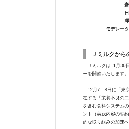
齋藤 忠夫氏
日比 絵里子氏
澤田 典絵氏 （
モデレーター：井
Ｊミルクから
Ｊミルクは11月30
ーを開催いたします。
12月7、8日に「東
在する「栄養不良の二
を含む食料システムの
ント（実践内容の誓約
的な取り組みの加速へ