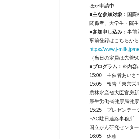
ほか申請中
■
主な参加対象：
国際
関係者、大学生・院生
■
参加申し込み：
事前
事前登録はこちらから
https://www.j-milk.jp
（当日の定員は先着5
■
プログラム：
※内容
15:00 主催者あいさ
15:05 報告「東京
農林水産省大臣官房新
厚生労働省健康局健康
15:25 プレゼンテー
FAO駐日連絡事務所 
国立がん研究センター
16:05 休憩