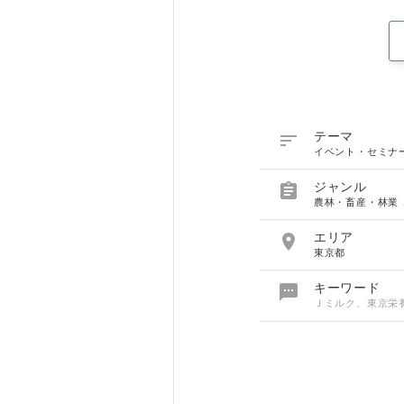

テーマ
イベント・セミナ

ジャンル
農林・畜産・林業

エリア
東京都

キーワード
Ｊミルク、東京栄養