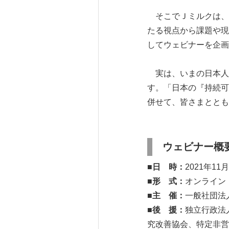
そこでＪミルクは、
たる視点から課題や現
してウェビナーを企画
実は、いまの日本人
す。「日本の『持続可
併せて、皆さまととも
ウェビナー概
■
日 時：
2021年11
■
形 式：
オンライン（
■
主 催：
一般社団法
■
後 援：
独立行政法
究改善協会、特定非営