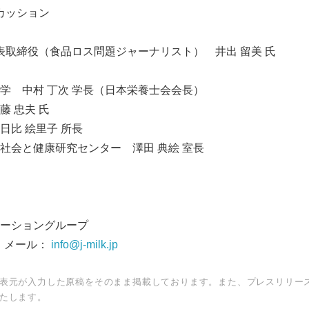
スカッション
English
.11代表取締役（食品ロス問題ジャーナリスト） 井出 留美 氏
学 中村 丁次 学長（日本栄養士会会長）
 忠夫 氏
日比 絵里子 所長
社会と健康研究センター 澤田 典絵 室長
ーショングループ
94 メール：
info@j-milk.jp
表元が入力した原稿をそのまま掲載しております。また、プレスリリー
たします。