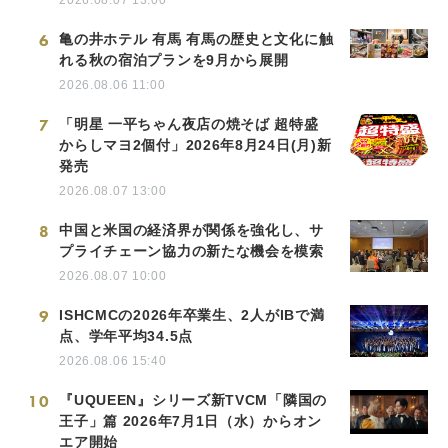
6
亀の井ホテル 有馬 有馬の歴史と文化に触
れる秋の宿泊プランを9月から展開
2026.08.06 11:00
7
「明星 一平ちゃん夜店の焼そば 超特盛
からしマヨ2個付」2026年8月24日(月)新
発売
2026.08.07 13:00
8
中国と米国の経済界が関係を強化し、サ
プライチェーン協力の新たな機会を模索
2026.08.07 10:00
9
ISHCMCの2026年卒業生、2人がIBで満
点、学年平均34.5点
2026.08.06 15:40
10
『UQUEEN』シリーズ新TVCM「隣国の
王子」篇 2026年7月1日（水）からオン
エア開始