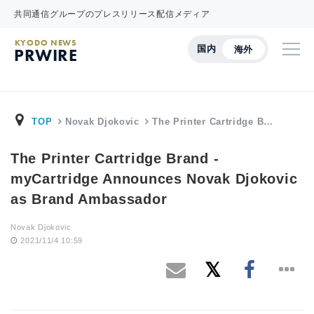
共同通信グループのプレスリリース配信メディア
KYODO NEWS
国内
海外
PRWIRE
TOP
Novak Djokovic
The Printer Cartridge B…
The Printer Cartridge Brand -
myCartridge Announces Novak Djokovic
as Brand Ambassador
Novak Djokovic
2021/11/4 10:59