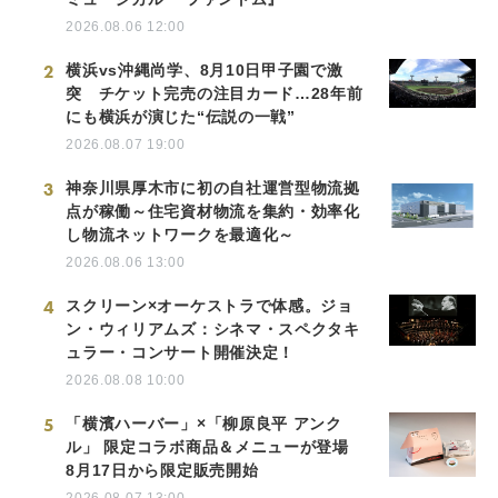
2026.08.06 12:00
2
横浜vs沖縄尚学、8月10日甲子園で激
突 チケット完売の注目カード…28年前
にも横浜が演じた“伝説の一戦”
2026.08.07 19:00
3
神奈川県厚木市に初の自社運営型物流拠
点が稼働～住宅資材物流を集約・効率化
し物流ネットワークを最適化～
2026.08.06 13:00
4
スクリーン×オーケストラで体感。ジョ
ン・ウィリアムズ：シネマ・スペクタキ
ュラー・コンサート開催決定！
2026.08.08 10:00
5
「横濱ハーバー」×「柳原良平 アンク
ル」 限定コラボ商品＆メニューが登場
8月17日から限定販売開始
2026.08.07 13:00