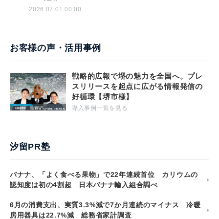
2026.07.01 00:00
お客様の声・活用事例
戦略的広報で堺の魅力を全国へ。プレ
スリリースを起点に広がる情報発信の
好循環【堺市様】
導入事例一覧を見る
汐留PR塾
バナナ、「よく食べる果物」で22年連続首位 カリウムの
認知度は初の4割超 日本バナナ輸入組合調べ
6月の消費支出、実質3.3%減で7か月連続のマイナス 冷暖
房用器具は22.7%減 総務省家計調査