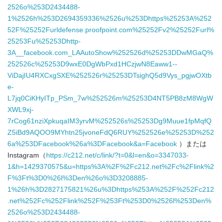
2526o%253D2434488-
1%2526h%253D2694359336%2526u%253Dhttps%25253A%252
52F%25252Furldefense.proofpoint.com%25252Fv2%25252Furl%
25253Fu%25253Dhttp-
3A__facebook.com_LAAutoShow%252526d%25253DDwMGaQ%
252526c%25253D9wxE0DgWbPxd1HCzjwN8Eaww1--
ViDajIU4RXCxgSXE%252526r%25253DTsighQ5d9Vys_pgjwOXtb
e-
L7jq0CiKHyITp_PSm_7w%252526m%25253D4NT5PB8zM8WgW
XWL9xj-
7rCog61nziXpkuqaIM3yrvM%252526s%25253Dg9Muue1fpMqfQ
Z5iBd9AQOO9MYhtn25jvoneFdQ6RUY%252526e%25253D%252
6a%253DFacebook%26a%3DFacebook&a=Facebook
）または
Instagram（
https://c212.net/c/link/?t=0&l=en&o=3347033-
1&h=1429370575&u=https%3A%2F%2Fc212.net%2Fc%2Flink%2
F%3Ft%3D0%26l%3Den%26o%3D3208885-
1%26h%3D2827175821%26u%3Dhttps%253A%252F%252Fc212
.net%252Fc%252Flink%252F%253Ft%253D0%2526l%253Den%
2526o%253D2434488-