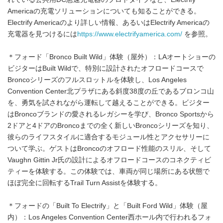
Americaの充電ソリューションについても知ることができる。
Electrify Americaのより詳しい情報、あるいはElectrify Americaの
充電器を見つけるには
https://www.electrifyamerica.com/
を参照。
＊フォード「Bronco Built Wild」体験（屋外）：LAオートショーの
ビジターはBuilt Wildで、特別に設計されたオフロードコースで
Broncoシリーズのフルスロットルを体験し、Los Angeles
Convention Center北プラザにある斜度38度の丘であるブロンコ山
を、勇気を試されながら運転して越えることができる。ビジター
はBroncoブランドの愛されるレガシーを学び、Bronco Sportsから
2ドアと4ドアのBroncoまでの全く新しいBroncoシリーズを知り、
彼らのライフスタイルに適合するモジュール性とアクセサリーに
ついて学ぶ。ゲストはBroncoのオフロード性能のスリル、そして
Vaughn Gittin Jr氏の設計によるオフロードコースのコネクティビ
ティーを体験する。この体験では、車両が同じ場所にある状態で
ほぼ完全に回転するTrail Turn Assistを体験する。
＊フォードの「Built To Electrify」と「Built Ford Wild」体験（屋
内）：Los Angeles Convention Center西ホール内で行われるフォ