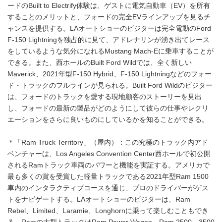
ードのBuilt to Electrify体験は、ゲストに電気自動車（EV）を所有
することのメリットと、フォードの完全EVラインアップを見るチ
ャンスを提供する。LAオートショーのビジターは完全電動のFord
F-150 Lightningを独占的に見て、アドレナリンが湧き出てレース
をしているような気分になれるMustang Mach-Eに乗車することが
できる。また、西ホールのBuilt Ford Wildでは、全く新しい
Maverick、2021年型F-150 Hybrid、F-150 Lightningなどのフォー
ド・トラックのフルラインが見られる。Built Ford Wildのビジター
は、フォードのトラックを愛する現地顧客のストーリーを見出
し、フォードの最新の製品がどのようにして彼らの仕事やレクリ
エーションをさらに良いものにしているかを知ることができる。
＊「Ram Truck Territory」（屋内）：この究極のトラック内アド
ベンチャーは、Los Angeles Convention Center西ホールで初公開
されるRamトラック車両のパワーと機能を実証する。アメリカで
最も多くの賞を受賞した軽量トラックである2021年型Ram 1500
車内のインタラクティブコースを通じ、プロのドライバーがゲス
トをナビゲートする。LAオートショーのビジターは、Ram
Rebel、Limited、Laramie、Longhornに乗って楽しむこともでき