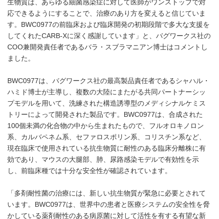
生物質は、あらゆる細菌感染症に対して医師がワンストップで対
応できるようにすることで、治療のあり方を変えると信じていま
す。BWC0977の前臨床および臨床開発の初期段階で多大な支援を
してくれたCARB-Xに深く感謝しています」と、バグワークス社の
COO兼開発責任者であるバラ・スブラマニアン博士はコメントし
ました。
BWC0977は、バグワークス社の最高製品責任者であるシャハル・
ハミド博士が主導し、複数の大陸にまたがる共同パートナーシッ
プモデルを用いて、洗練された構造誘導型のメディシナルケミス
トリーによって開発された製品です。BWC0977は、合成された
100個未満の化合物の中から生まれたもので、フルオロキノロン
系、カルバペネム系、セファロスポリン系、コリスチン系など、
現在臨床で使用されている抗生物質に耐性のある臨床分離株に有
効であり、マウスの大腿部、肺、尿路感染モデルで有効性を示
し、前臨床種では十分な安全性が確認されています。
「多剤耐性菌の治療には、新しい抗生物質が緊急に必要とされて
います。BWC0977は、世界中の患者と医療システムの安全性を脅
かしている薬剤耐性のある病原菌に対して活性を有する有望な新