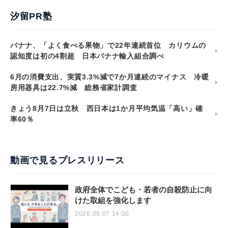
汐留PR塾
バナナ、「よく食べる果物」で22年連続首位 カリウムの
認知度は初の4割超 日本バナナ輸入組合調べ
6月の消費支出、実質3.3%減で7か月連続のマイナス 冷暖
房用器具は22.7%減 総務省家計調査
きょう8月7日は立秋 西日本は1か月平均気温「高い」確
率60％
動画で見るプレスリリース
政府全体でこども・若者の自殺防止に向
けた取組を強化します
2026.08.07 14:00