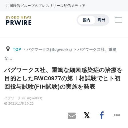
共同通信グループのプレスリリース配信メディア
KYODO NEWS
海外
国内
PRWIRE
TOP
バグワークス(Bugworks)
バグワークス社、重篤
な…
バグワークス社、重篤な細菌感染症の治療を
目的としたBWC0977の第Ⅰ相試験でヒト初
回投与試験(FIH試験)の実施を発表
バグワークス(Bugworks)
2021/11/8 10:20