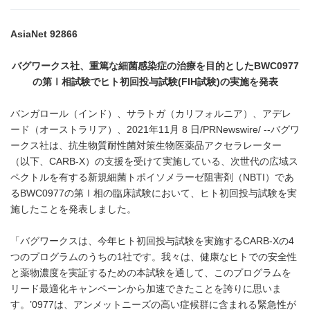
AsiaNet 92866
バグワークス社、重篤な細菌感染症の治療を目的とした
BWC0977
の第Ⅰ相試験でヒト初回投与試験
(FIH
試験
)
の実施を発表
バンガロール（インド）、サラトガ（カリフォルニア）、アデレ
ード（オーストラリア）、2021年11月 8 日/PRNewswire/ --バグワ
ークス社は、抗生物質耐性菌対策生物医薬品アクセラレーター
（以下、CARB-X）の支援を受けて実施している、次世代の広域ス
ペクトルを有する新規細菌トポイソメラーゼ阻害剤（NBTI）であ
るBWC0977の第Ⅰ相の臨床試験において、ヒト初回投与試験を実
施したことを発表しました。
「バグワークスは、今年ヒト初回投与試験を実施するCARB-Xの4
つのプログラムのうちの1社です。我々は、健康なヒトでの安全性
と薬物濃度を実証するための本試験を通して、このプログラムを
リード最適化キャンペーンから加速できたことを誇りに思いま
す。’0977は、アンメットニーズの高い症候群に含まれる緊急性が