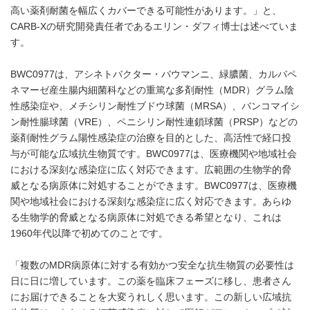
高い薬剤耐菌を幅広くカバーできる可能性があります。」と、
CARB-Xの研究開発責任者であるエリン・ダフィ博士は述べていま
す。
BWC0977は、アシネトバクター・バウマンニ、緑膿菌、カルバペ
ネマーゼ産生腸内細菌科などの重篤な多剤耐性（MDR）グラム陰
性感染症や、メチシリン耐性ブドウ球菌（MRSA）、バンコマイシ
ン耐性腸球菌（VRE）、ペニシリン耐性連鎖球菌（PRSP）などの
薬剤耐性グラム陽性感染症の治療を目的とした、高活性で経口投
与が可能な広域抗生物質です。BWC0977は、医療機関や地域社会
における深刻な感染症に広く対応できます。広範囲の生物学的脅
威となる病原体に対処することができます。BWC0977は、医療機
関や地域社会における深刻な感染症に広く対応できます。あらゆ
る生物学的脅威となる病原体に対処できる希望となり、これは
1960年代以降で初めてのことです。
「複数のMDR病原体に対する有効かつ安全な抗生物質の必要性は
日に日に増しています。この薬を臨床フェーズに移し、患者さん
にお届けできることを大変うれしく思います。この新しい広域抗