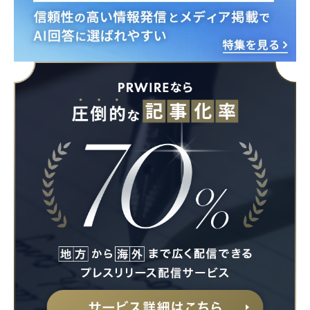
Japanese
English