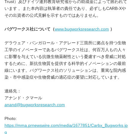
Trust）及びドイツ連邦教育研究省からの助成金によって賄われて
います 。また本内容は執筆者の責任であり、必ずしもCARB-Xや
その出資者の公式見解を示すものではありません。
バグワークス社について（
www.bugworksresearch.com
）
デラウェア・バンガロール・アデレード三箇所に拠点を持つ生物
工学のイノベーターであるバグワークス社は、何百万人もの人々
に影響を与えている抗微生物薬耐性という憂慮すべき脅威に対処
するために、新抗生物質を提供する科学的イノベーションの最前
線にいます。バグワークス社のソリューションは、重篤な院内感
染・市中感染症や生物脅威の適応症の要望に対応しています。
連絡先：
アナンド・クマール
anand@bugworksresearch.com
Photo:
https://mma.prnewswire.com/media/1677851/Carbx_Bugworks.jp
g