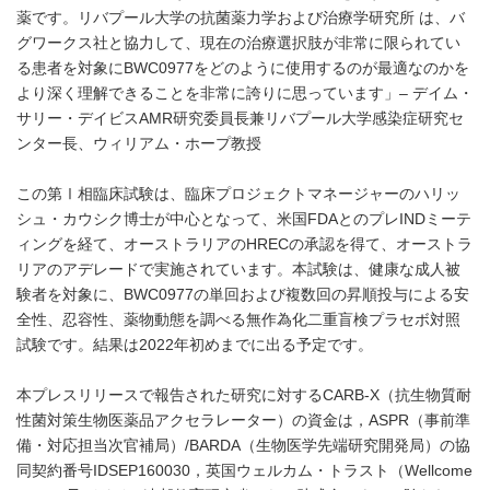
薬です。リバプール大学の抗菌薬力学および治療学研究所 は、バ
グワークス社と協力して、現在の治療選択肢が非常に限られてい
る患者を対象にBWC0977をどのように使用するのが最適なのかを
より深く理解できることを非常に誇りに思っています」– デイム・
サリー・デイビスAMR研究委員長兼リバプール大学感染症研究セ
ンター長、ウィリアム・ホープ教授
この第Ⅰ相臨床試験は、臨床プロジェクトマネージャーのハリッ
シュ・カウシク博士が中心となって、米国FDAとのプレINDミーテ
ィングを経て、オーストラリアのHRECの承認を得て、オーストラ
リアのアデレードで実施されています。本試験は、健康な成人被
験者を対象に、BWC0977の単回および複数回の昇順投与による安
全性、忍容性、薬物動態を調べる無作為化二重盲検プラセボ対照
試験です。結果は2022年初めまでに出る予定です。
本プレスリリースで報告された研究に対するCARB-X（抗生物質耐
性菌対策生物医薬品アクセラレーター）の資金は，ASPR（事前準
備・対応担当次官補局）/BARDA（生物医学先端研究開発局）の協
同契約番号IDSEP160030，英国ウェルカム・トラスト（Wellcome