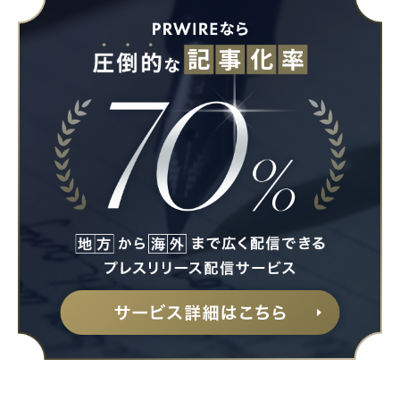
Japanese
English