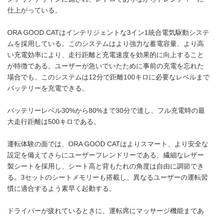
仕上がっている。
ORA GOOD CATはインテリジェントな3イン1統合電気駆動システ
ムを採用している。このシステムはより強力な蓄電容量、より高
い充電効率により、走行距離と充電速度を効果的に向上すること
が特徴である。ユーザーが急いでいたために事前の充電を忘れた
場合でも、このシステムは12分で距離100キロに必要なレベルまで
バッテリーを充電できる。
バッテリーレベル30%から80%まで30分で達し、フル充電時の最
大走行距離は500キロである。
運転体験の面では、ORA GOOD CATはよりスマート、より安全な
設定を備えてさらにユーザーフレンドリーである。繊細なレザー
製シートを採用し、シート高と背もたれの角度は自由に調節でき
る。3セットのシートメモリーも搭載し、異なるユーザーの運転習
慣に適合するよう素早く起動する。
ドライバーが疲れているときに、運転席にマッサージ機能まであ