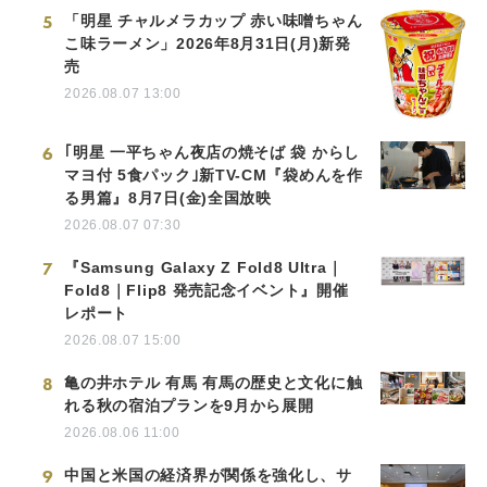
5
「明星 チャルメラカップ 赤い味噌ちゃん
こ味ラーメン」2026年8月31日(月)新発
売
2026.08.07 13:00
6
｢明星 一平ちゃん夜店の焼そば 袋 からし
マヨ付 5食パック｣新TV-CM『袋めんを作
る男篇』8月7日(金)全国放映
2026.08.07 07:30
7
『Samsung Galaxy Z Fold8 Ultra｜
Fold8｜Flip8 発売記念イベント』開催
レポート
2026.08.07 15:00
8
亀の井ホテル 有馬 有馬の歴史と文化に触
れる秋の宿泊プランを9月から展開
2026.08.06 11:00
9
中国と米国の経済界が関係を強化し、サ