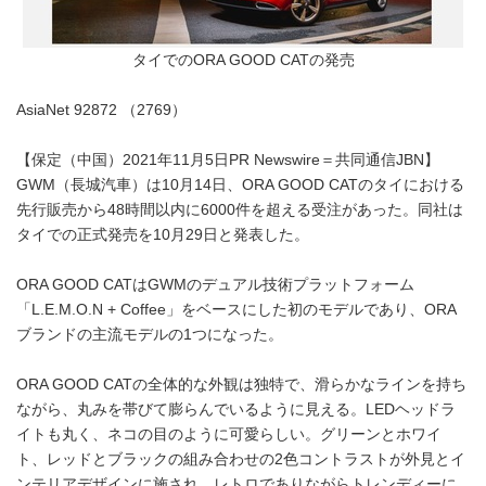
タイでのORA GOOD CATの発売
AsiaNet 92872 （2769）
【保定（中国）2021年11月5日PR Newswire＝共同通信JBN】
GWM（長城汽車）は10月14日、ORA GOOD CATのタイにおける
先行販売から48時間以内に6000件を超える受注があった。同社は
タイでの正式発売を10月29日と発表した。
ORA GOOD CATはGWMのデュアル技術プラットフォーム
「L.E.M.O.N + Coffee」をベースにした初のモデルであり、ORA
ブランドの主流モデルの1つになった。
ORA GOOD CATの全体的な外観は独特で、滑らかなラインを持ち
ながら、丸みを帯びて膨らんでいるように見える。LEDヘッドラ
イトも丸く、ネコの目のように可愛らしい。グリーンとホワイ
ト、レッドとブラックの組み合わせの2色コントラストが外見とイ
ンテリアデザインに施され、レトロでありながらトレンディーに