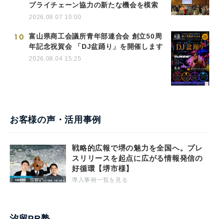
プライチェーン協力の新たな機会を模索
2026.08.07 10:00
10
富山県商工会議所青年部連合会 創立50周
年記念祝賀会 「DJ盆踊り」を開催します
2026.08.04 15:25
お客様の声・活用事例
戦略的広報で堺の魅力を全国へ。プレ
スリリースを起点に広がる情報発信の
好循環【堺市様】
導入事例一覧を見る
汐留PR塾