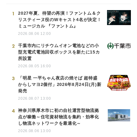
1
2027年夏、待望の再演！ファントム＆ク
リスティーヌ役のWキャスト4名が決定！
ミュージカル 『ファントム』
2026.08.06 12:00
2
千葉市内にリチウムイオン電池などの小
型充電式電池回収ボックスを新たに15カ
所設置
2026.08.05 16:00
3
「明星 一平ちゃん夜店の焼そば 超特盛
からしマヨ2個付」2026年8月24日(月)新
発売
2026.08.07 13:00
4
神奈川県厚木市に初の自社運営型物流拠
点が稼働～住宅資材物流を集約・効率化
し物流ネットワークを最適化～
2026.08.06 13:00