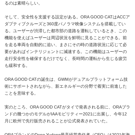
るのは素晴らしい。
そして、安全性を支援する設定がある。ORA GOOD CATはACCア
ダプティブクルーズと360度パノラマ映像システムを搭載してい
る。ユーザーが渋滞した都市部の道路を運転しているとき、この
機能を使えばユーザーは周辺状況を鮮明に見ることができる。前
を走る車両を自動的に追い、まさにその時の道路状況に応じて必
要があればインテリジェントに減速する。この機能はユーザーの
走行安全性を確保するだけでなく、長時間の運転から生じる疲労
も緩和する。
ORA GOOD CATの誕生は、GWMがデュアルプラットフォーム技
術にサポートされながら、新エネルギーの分野で着実に前進した
ことを意味する。
実のところ、ORA GOOD CATがタイで発表される前に、ORAブラ
ンドの幾つかのモデルがIAAモビリティー2021に出展し、今年12
月に欧州で先行販売されることが公式発表されていた。
ORAブランドのDong Yudong最高経営責任者（CEO）は2021年海