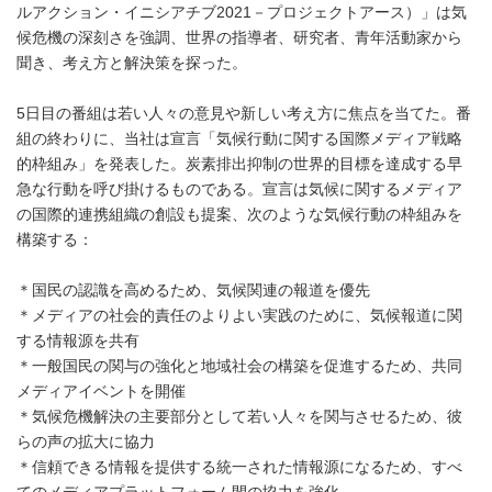
ルアクション・イニシアチブ2021－プロジェクトアース）」は気
候危機の深刻さを強調、世界の指導者、研究者、青年活動家から
聞き、考え方と解決策を探った。
5日目の番組は若い人々の意見や新しい考え方に焦点を当てた。番
組の終わりに、当社は宣言「気候行動に関する国際メディア戦略
的枠組み」を発表した。炭素排出抑制の世界的目標を達成する早
急な行動を呼び掛けるものである。宣言は気候に関するメディア
の国際的連携組織の創設も提案、次のような気候行動の枠組みを
構築する：
＊国民の認識を高めるため、気候関連の報道を優先
＊メディアの社会的責任のよりよい実践のために、気候報道に関
する情報源を共有
＊一般国民の関与の強化と地域社会の構築を促進するため、共同
メディアイベントを開催
＊気候危機解決の主要部分として若い人々を関与させるため、彼
らの声の拡大に協力
＊信頼できる情報を提供する統一された情報源になるため、すべ