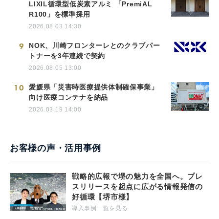
LIXIL循環型低炭素アルミ 「PremiAL
R100」を標準採用
2026.08.03 14:30
9
NOK、川崎フロンターレとのクラブパー
トナーを3年連続で契約
2026.08.05 13:00
10
愛媛県「災害時医療提供体制確保事業」
向け医療コンテナを納品
2026.03.19 14:00
お客様の声・活用事例
戦略的広報で堺の魅力を全国へ。プレ
スリリースを起点に広がる情報発信の
好循環【堺市様】
導入事例一覧を見る