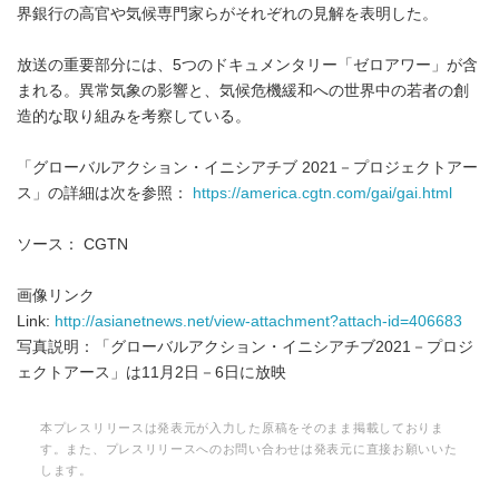
界銀行の高官や気候専門家らがそれぞれの見解を表明した。
放送の重要部分には、5つのドキュメンタリー「ゼロアワー」が含
まれる。異常気象の影響と、気候危機緩和への世界中の若者の創
造的な取り組みを考察している。
「グローバルアクション・イニシアチブ 2021－プロジェクトアー
ス」の詳細は次を参照：
https://america.cgtn.com/gai/gai.html
ソース： CGTN
画像リンク
Link:
http://asianetnews.net/view-attachment?attach-id=406683
写真説明：「グローバルアクション・イニシアチブ2021－プロジ
ェクトアース」は11月2日－6日に放映
本プレスリリースは発表元が入力した原稿をそのまま掲載しておりま
す。また、プレスリリースへのお問い合わせは発表元に直接お願いいた
します。