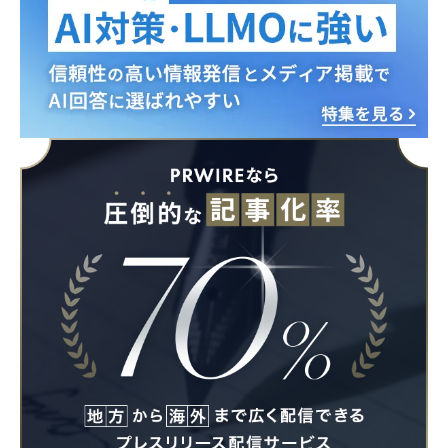
Japanese
English