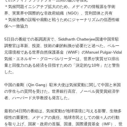
てのメディアプラットフォーム間の協力を強化
＊気候問題イニシアチブ拡大のため、メディアの情報源を学術
界、実業界や国際的な非政府組織（NGO）、営利団体と共有
＊気候危機の誤報や扇動と戦うためにジャーナリズムの信憑性確
保へ一致協力
5日目の番組での基調講演で、Siddharth Chatterjee国連中国常駐
調整官は革新、投資、技術の劇的転換が必要だと述べた。ペルー
元環境相である世界自然保護基金（WWF）のManuel Pulgar-Vidal
気候・エネルギー・グローバルリーダーは、世界が実質ゼロ排出
量と回復力のある経済を目指すための「決定的な10年」だと警告
した。
中国の秦剛（Qin Gang）駐米大使は気候変動に関して中国と米国
の学生らの質問を受けた。世界銀行高官、ノーベル賞受賞経済学
者、ハーバード大学教授も発言した。
最初の4日間の番組は、気候変動が地球環境に与える影響、生物多
様性の重要性、メディアの責任、地球市民としての個々人の行動
を取り上げ、国家・政府の首脳、国連、国際通貨基金（IMF）、世