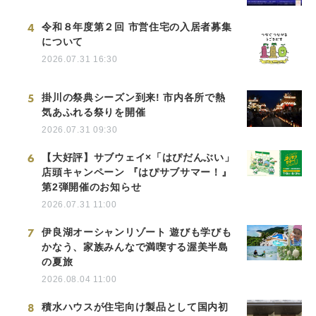
4
令和８年度第２回 市営住宅の入居者募集
について
2026.07.31 16:30
5
掛川の祭典シーズン到来! 市内各所で熱
気あふれる祭りを開催
2026.07.31 09:30
6
【大好評】サブウェイ×「はぴだんぶい」
店頭キャンペーン 『はぴサブサマー！』
第2弾開催のお知らせ
2026.07.31 11:00
7
伊良湖オーシャンリゾート 遊びも学びも
かなう、家族みんなで満喫する渥美半島
の夏旅
2026.08.04 11:00
8
積水ハウスが住宅向け製品として国内初