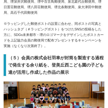
局、堺深井沢郵便局、堺中百舌鳥郵便局、泉北庭代台郵便局、堺
日置荘郵便局、堺八田荘郵便局、堺北条郵便局、泉大津田中郵便
局、高石千代田郵便局
※ラッピングした郵便ポストの設置に合わせ、同ポストの写真と
ハッシュタグ（＃ラッピングポスト）をつけたSNSの投稿をした
方に、SDGs未来都市・堺のロゴマークをデザインしたポストカー
ドを上記協力会員の郵便局で配布プレゼントするキャンペーンを
実施（なくなり次第終了）。
（５）会員の株式会社羽車が封筒を製造する過程
で発生する余り紙を、登美丘西こども園の子ども
達が活用し作成した作品の展示