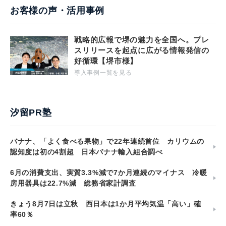
お客様の声・活用事例
戦略的広報で堺の魅力を全国へ。プレ
スリリースを起点に広がる情報発信の
好循環【堺市様】
導入事例一覧を見る
汐留PR塾
バナナ、「よく食べる果物」で22年連続首位 カリウムの
認知度は初の4割超 日本バナナ輸入組合調べ
6月の消費支出、実質3.3%減で7か月連続のマイナス 冷暖
房用器具は22.7%減 総務省家計調査
きょう8月7日は立秋 西日本は1か月平均気温「高い」確
率60％