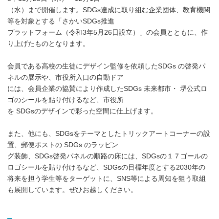
（水）まで開催します。SDGs達成に取り組む企業団体、教育機関
等を対象とする「さかいSDGs推進
プラットフォーム（令和3年5月26日設立）」の会員とともに、作
り上げたものとなります。
会員である高校の生徒にデザイン監修を依頼したSDGs の啓発パ
ネルの展示や、市役所入口の自動ドア
には、会員企業の協賛により作成したSDGs 未来都市・ 堺公式ロ
ゴのシールを貼り付けるなど、市役所
を SDGsのデザインで彩った空間に仕上げます。
また、他にも、SDGsをテーマとしたトリックアートコーナーの設
置、郵便ポストの SDGs のラッピン
グ装飾、SDGs啓発パネルの順路の床には、SDGsの１７ゴールの
ロゴシールを貼り付けるなど、SDGsの目標年度とする2030年の
将来を担う学生等をターゲットに、SNS等による周知を狙う取組
も展開しています。ぜひお越しください。