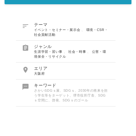

テーマ
イベント・セミナー・展示会
、
環境・CSR・
社会貢献活動

ジャンル
生涯学習・習い事
、
社会・時事
、
公害・環
境保全・リサイクル

エリア
大阪府

キーワード
さかいSDGｓ展、SDGｓ、2030年の将来を担
う学生等をターゲット、堺市役所庁舎、SDG
ｓ空間に、啓発、SDGｓのゴール