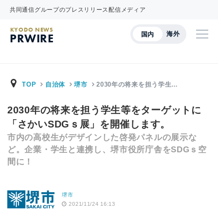
共同通信グループのプレスリリース配信メディア
KYODO NEWS
海外
国内
PRWIRE
TOP
自治体
堺市
2030年の将来を担う学生…
2030年の将来を担う学生等をターゲットに
「さかいSDGｓ展」を開催します。
市内の高校生がデザインした啓発パネルの展示な
ど。企業・学生と連携し、堺市役所庁舎をSDGｓ空
間に！
堺市
2021/11/24 16:13