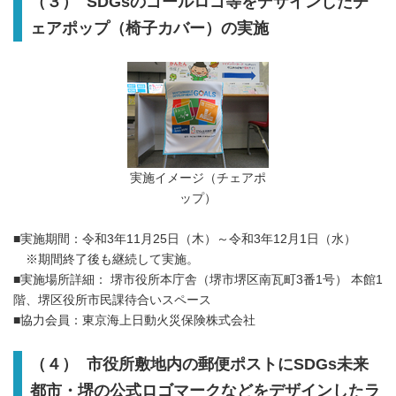
（３） SDGsのゴールロゴ等をデザインしたチ
ェアポップ（椅子カバー）の実施
実施イメージ（チェアポ
ップ）
■実施期間：令和3年11月25日（木）～令和3年12月1日（水）
※期間終了後も継続して実施。
■実施場所詳細： 堺市役所本庁舎（堺市堺区南瓦町3番1号） 本館1
階、堺区役所市民課待合いスペース
■協力会員：東京海上日動火災保険株式会社
（４） 市役所敷地内の郵便ポストにSDGs未来
都市・堺の公式ロゴマークなどをデザインしたラ