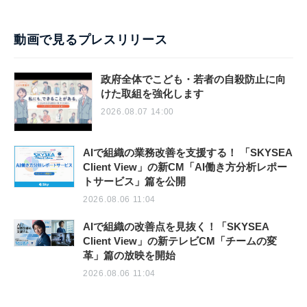
動画で見るプレスリリース
政府全体でこども・若者の自殺防止に向
けた取組を強化します
2026.08.07 14:00
AIで組織の業務改善を支援する！ 「SKYSEA
Client View」の新CM「AI働き方分析レポー
トサービス」篇を公開
2026.08.06 11:04
AIで組織の改善点を見抜く！「SKYSEA
Client View」の新テレビCM「チームの変
革」篇の放映を開始
2026.08.06 11:04