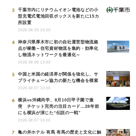
3
千葉市内にリチウムイオン電池などの小
型充電式電池回収ボックスを新たに15カ
所設置
2026.08.05 16:00
4
神奈川県厚木市に初の自社運営型物流拠
点が稼働～住宅資材物流を集約・効率化
し物流ネットワークを最適化～
2026.08.06 13:00
5
中国と米国の経済界が関係を強化し、サ
プライチェーン協力の新たな機会を模索
2026.08.07 10:00
6
横浜vs沖縄尚学、8月10日甲子園で激
突 チケット完売の注目カード…28年前
にも横浜が演じた“伝説の一戦”
2026.08.07 19:00
7
亀の井ホテル 有馬 有馬の歴史と文化に触