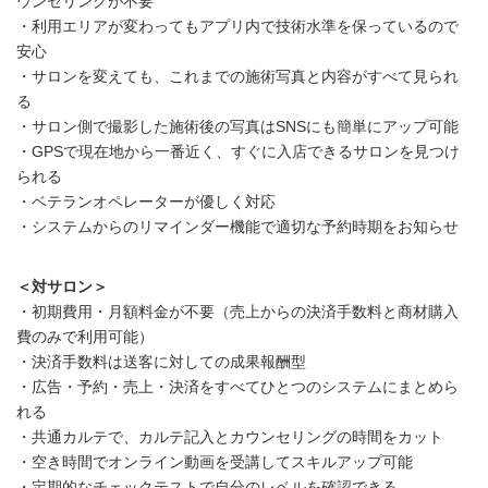
ウンセリングが不要
・利用エリアが変わってもアプリ内で技術水準を保っているので
安心
・サロンを変えても、これまでの施術写真と内容がすべて見られ
る
・サロン側で撮影した施術後の写真はSNSにも簡単にアップ可能
・GPSで現在地から一番近く、すぐに入店できるサロンを見つけ
られる
・ベテランオペレーターが優しく対応
・システムからのリマインダー機能で適切な予約時期をお知らせ
＜対サロン＞
・初期費用・月額料金が不要（売上からの決済手数料と商材購入
費のみで利用可能）
・決済手数料は送客に対しての成果報酬型
・広告・予約・売上・決済をすべてひとつのシステムにまとめら
れる
・共通カルテで、カルテ記入とカウンセリングの時間をカット
・空き時間でオンライン動画を受講してスキルアップ可能
・定期的なチェックテストで自分のレベルを確認できる