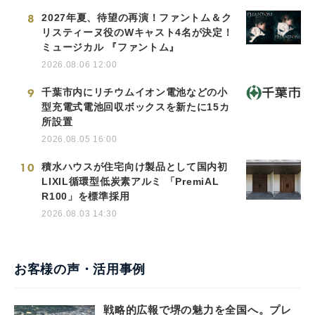
8
2027年夏、待望の再演！ファントム＆ク
リスティーヌ役のWキャスト4名が決定！
ミュージカル 『ファントム』
2026.08.06 12:00
9
千葉市内にリチウムイオン電池などの小
型充電式電池回収ボックスを新たに15カ
所設置
2026.08.05 16:00
10
積水ハウスが住宅向け製品として国内初
LIXIL循環型低炭素アルミ 「PremiAL
R100」を標準採用
2026.08.03 14:30
お客様の声・活用事例
戦略的広報で堺の魅力を全国へ。プレ