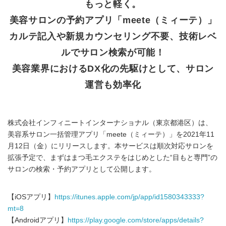
もっと軽く。
美容サロンの予約アプリ「meete（ミィーテ）」
カルテ記入や新規カウンセリング不要、技術レベ
ルでサロン検索が可能！
美容業界におけるDX化の先駆けとして、サロン
運営も効率化
株式会社インフィニートインターナショナル（東京都港区）は、
美容系サロン一括管理アプリ「meete（ミィーテ）」を2021年11
月12日（金）にリリースします。本サービスは順次対応サロンを
拡張予定で、まずはまつ毛エクステをはじめとした“目もと専門”の
サロンの検索・予約アプリとして公開します。
【iOSアプリ】
https://itunes.apple.com/jp/app/id1580343333?
mt=8
【Androidアプリ】
https://play.google.com/store/apps/details?