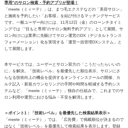
専用”のサロン検索・予約アプリが登場！
「meete（ミィーテ）」は、まつ毛エクステなどの「美容サロン」
と施術を予約したい「お客様」を結び付けるマッチングサービス
です。一般ユーザー向けには、11月12日（金）のローンチタイミ
ングでは「“目もと専用”のサロン無料予約アプリ」として展開。サ
ロン向けには業界に先駆けてサロン運営のDX（デジタルトランス
フォーメーション）化を実現する「運営一括管理DXシステム」と
して展開します。
本サービスでは、ユーザーとサロン双方の「こうだったらいいの
に」を解決。「技術レベル」を最優先した順位表示、サロンにさ
らなる技術向上の機会を提供するオンラインスクールの開催、カ
ルテ記入・新規カウンセリングの手間や時間を軽減する予約シス
テムなど、「meete（ミィーテ）」独自の仕組みで、これまでのサ
ロン利用や運営における悩み・不安を解消します。
＜ポイント1：「技術レベル」を最優先した検索結果表示＞
「meete（ミィーテ）」では、「広告費」で掲載順位が決まるので
はなく「技術レベル」を最優先して検索結果を表示します。登録