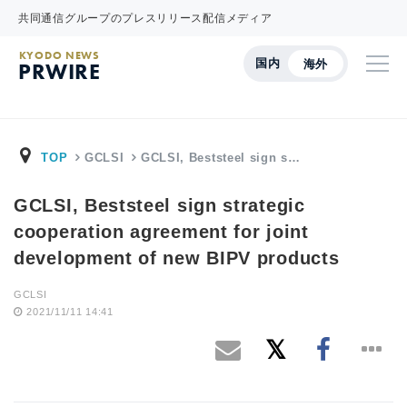
共同通信グループのプレスリリース配信メディア
KYODO NEWS
国内
海外
PRWIRE
TOP
GCLSI
GCLSI, Beststeel sign s…
GCLSI, Beststeel sign strategic
cooperation agreement for joint
development of new BIPV products
GCLSI
2021/11/11 14:41