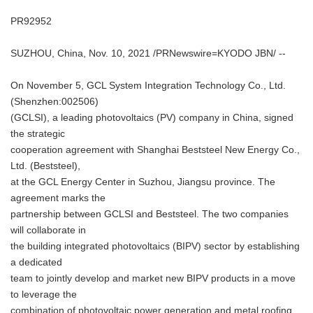
PR92952
SUZHOU, China, Nov. 10, 2021 /PRNewswire=KYODO JBN/ --
On November 5, GCL System Integration Technology Co., Ltd.
(Shenzhen:002506)
(GCLSI), a leading photovoltaics (PV) company in China, signed
the strategic
cooperation agreement with Shanghai Beststeel New Energy Co.,
Ltd. (Beststeel),
at the GCL Energy Center in Suzhou, Jiangsu province. The
agreement marks the
partnership between GCLSI and Beststeel. The two companies
will collaborate in
the building integrated photovoltaics (BIPV) sector by establishing
a dedicated
team to jointly develop and market new BIPV products in a move
to leverage the
combination of photovoltaic power generation and metal roofing