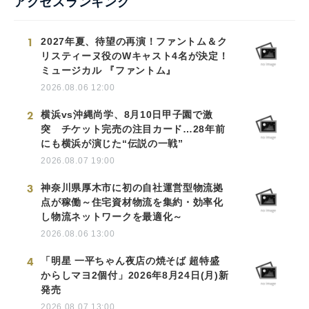
アクセスランキング
1
2027年夏、待望の再演！ファントム＆ク
リスティーヌ役のWキャスト4名が決定！
ミュージカル 『ファントム』
2026.08.06 12:00
2
横浜vs沖縄尚学、8月10日甲子園で激
突 チケット完売の注目カード…28年前
にも横浜が演じた“伝説の一戦”
2026.08.07 19:00
3
神奈川県厚木市に初の自社運営型物流拠
点が稼働～住宅資材物流を集約・効率化
し物流ネットワークを最適化～
2026.08.06 13:00
4
「明星 一平ちゃん夜店の焼そば 超特盛
からしマヨ2個付」2026年8月24日(月)新
発売
2026.08.07 13:00