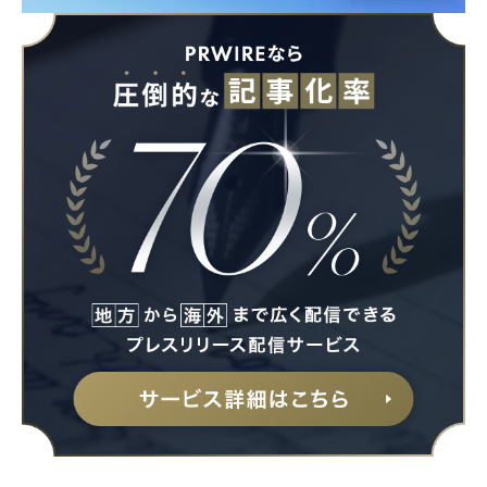
Japanese
English