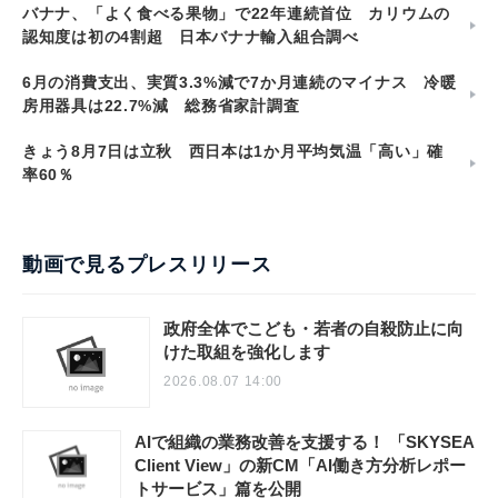
バナナ、「よく食べる果物」で22年連続首位 カリウムの
認知度は初の4割超 日本バナナ輸入組合調べ
6月の消費支出、実質3.3%減で7か月連続のマイナス 冷暖
房用器具は22.7%減 総務省家計調査
きょう8月7日は立秋 西日本は1か月平均気温「高い」確
率60％
動画で見るプレスリリース
政府全体でこども・若者の自殺防止に向
けた取組を強化します
2026.08.07 14:00
AIで組織の業務改善を支援する！ 「SKYSEA
Client View」の新CM「AI働き方分析レポー
トサービス」篇を公開