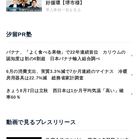
好循環【堺市様】
導入事例一覧を見る
汐留PR塾
バナナ、「よく食べる果物」で22年連続首位 カリウムの
認知度は初の4割超 日本バナナ輸入組合調べ
6月の消費支出、実質3.3%減で7か月連続のマイナス 冷暖
房用器具は22.7%減 総務省家計調査
きょう8月7日は立秋 西日本は1か月平均気温「高い」確
率60％
動画で見るプレスリリース