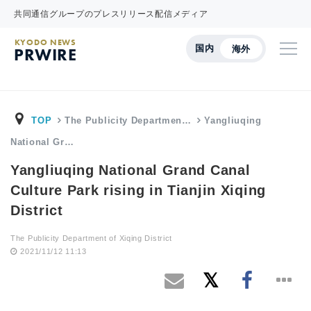
共同通信グループのプレスリリース配信メディア
KYODO NEWS
国内
海外
PRWIRE
TOP
The Publicity Departmen…
Yangliuqing
National Gr…
Yangliuqing National Grand Canal
Culture Park rising in Tianjin Xiqing
District
The Publicity Department of Xiqing District
2021/11/12 11:13