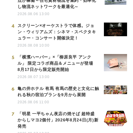
点が稼働～住宅資材物流を集約・効率化
し物流ネットワークを最適化～
2026.08.06 13:00
4
スクリーン×オーケストラで体感。ジョ
ン・ウィリアムズ：シネマ・スペクタキ
ュラー・コンサート開催決定！
2026.08.08 10:00
5
「横濱ハーバー」×「柳原良平 アンク
ル」 限定コラボ商品＆メニューが登場
8月17日から限定販売開始
2026.08.07 13:00
6
亀の井ホテル 有馬 有馬の歴史と文化に触
れる秋の宿泊プランを9月から展開
2026.08.06 11:00
7
「明星 一平ちゃん夜店の焼そば 超特盛
からしマヨ2個付」2026年8月24日(月)新
発売