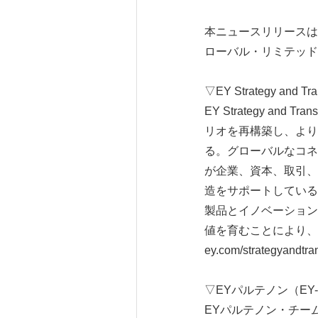
本ニュースリリースは
ローバル・リミテッド
▽EY Strategy and T
EY Strategy a
リオを再構築し、より
る。グローバルなコネクテ
が企業、資本、取引、
造をサポートしている。EY
製品とイノベーションの市場
値を育むことにより、
ey.com/strategyandt
▽EYパルテノン（EY-P
EYパルテノン・チー