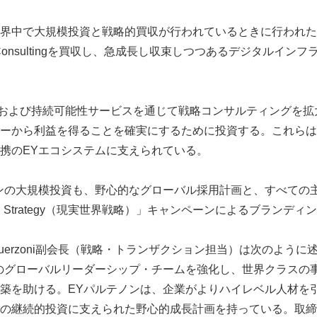
界中で大規模投資と戦略的買収が行われているときに行われた
egy Consultingを買収し、急成長し収束しつつあるデジタルイ
ンおよび持続可能性サービスを通じて戦略コンサルティングを拡
ーから利益を得ることを確実にするために投資する。これらは
携のEYエコシステムに支えられている。
ンの大規模投資も、野心的なグローバル採用計画と、すべての
rld Strategy（現実世界戦略）」キャンペーンによるブラン
drea Guerzoni副会長（戦略・トランザクション担当）は次のよ
のグローバルリーダーシップ・チームを強化し、世界クラスの
築を助ける。EYパルテノンは、企業がよりハイレベル人材を
の継続的投資に支えられた野心的成長計画を持っている。取締