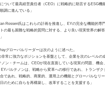
について最高経営責任者（CEO）に戦略的に助言するESG機
順調に進んでいる」
John van Rossen氏はこれらの計画を推進し、EYの完全な機能
トの最も困難な戦略的質問に対する、より良い現実世界の解答
」
f Wrayグローバルリーダーは次のように述べた。
の非常に強力なポジションを基盤として、企業を次のレベルの
テノン・チームは、CEOが現在直面している現実の問題、機会
Japanese
 EYパルテノンは、戦略から変革への移行であれ、トランザク
合であれ、戦略的、商業的、運用上の機能とグローバルなリー
日のために自らを再構築し、改革することを支援する」