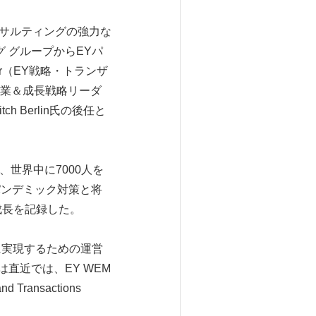
ンサルティングの強力な
 グループからEYパ
 Leader（EY戦略・トランザ
業＆成長戦略リーダ
itch Berlin氏の後任と
世界中に7000人を
パンデミック対策と将
成長を記録した。
ルに実現するための運営
は直近では、EY WEM
ansactions