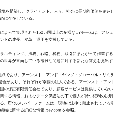
English
環境を構築し、クライアント、人々、社会に長期的価値を創造
めに存在している。
によって実現された150カ国以上の多様なEYチームは、アシ
ントの成長、変革、運用を支援している。
サルティング、法務、戦略、税務、取引にまたがって作業する
の世界が直面している複雑な問題に対する新たな答えを見出す
組織であり、アーンスト・アンド・ヤング・グローバル・リミ
場合があり、それぞれが別個の法人である。アーンスト・アン
国の保証有限責任会社であり、顧客サービスは提供していない
する情報、およびデータ保護法の下で個人が持つ権利の説明は、ey.c
る。EYのメンバーファームは、現地の法律で禁止されている
織に関する詳細な情報はey.com を参照。