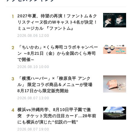
1
2027年夏、待望の再演！ファントム＆ク
リスティーヌ役のWキャスト4名が決定！
ミュージカル 『ファントム』
2026.08.06 12:00
2
「ちいかわ」×くら寿司コラボキャンペー
ン ～8月21日（金）から全国のくら寿司
で開催～
2026.08.10 10:00
3
「横濱ハーバー」×「柳原良平 アンク
ル」 限定コラボ商品＆メニューが登場
8月17日から限定販売開始
2026.08.07 13:00
4
横浜vs沖縄尚学、8月10日甲子園で激
突 チケット完売の注目カード…28年前
にも横浜が演じた“伝説の一戦”
2026.08.07 19:00