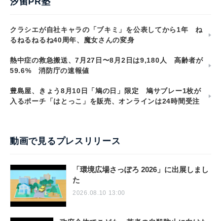
汐留PR塾
クラシエが自社キャラの「ブキミ」を公表してから1年 ね
るねるねるね40周年、魔女さんの変身
熱中症の救急搬送、7月27日〜8月2日は9,180人 高齢者が
59.6% 消防庁の速報値
豊島屋、きょう8月10日「鳩の日」限定 鳩サブレー1枚が
入るポーチ「はとっこ」を販売、オンラインは24時間受注
動画で見るプレスリリース
「環境広場さっぽろ 2026」に出展しまし
た
2026.08.10 13:00