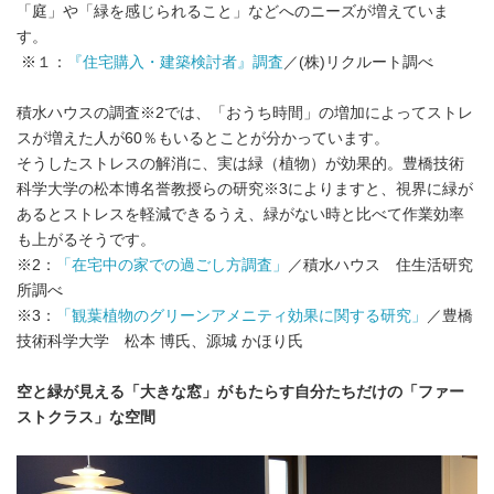
「庭」や「緑を感じられること」などへのニーズが増えていま
す。
※１：
『住宅購入・建築検討者』調査
／(株)リクルート調べ
積水ハウスの調査※2では、「おうち時間」の増加によってストレ
スが増えた人が60％もいるとことが分かっています。
そうしたストレスの解消に、実は緑（植物）が効果的。豊橋技術
科学大学の松本博名誉教授らの研究※3によりますと、視界に緑が
あるとストレスを軽減できるうえ、緑がない時と比べて作業効率
も上がるそうです。
※2：
「在宅中の家での過ごし方調査」
／積水ハウス 住生活研究
所調べ
※3：
「観葉植物のグリーンアメニティ効果に関する研究」
／豊橋
技術科学大学 松本 博氏、源城 かほり氏
空と緑が見える「大きな窓」がもたらす自分たちだけの「ファー
ストクラス」な空間