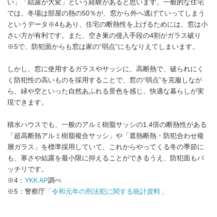
い」「結露が大変」という経験があると思います。一般的な住宅
では、冬場は部屋の熱の50％が、窓から外へ逃げていってしまう
というデータ※4もあり、住宅の断熱性を上げるためには、窓は小
さい方が有利です。また、空き巣の侵入手段の4割がガラス破り
※5で、防犯面からも窓は家の“弱点”にもなりえてしまいます。
しかし、窓に使用するガラスやサッシに、高断熱で、破られにく
く防犯性の高いものを採用することで、窓の“弱点”を克服しなが
ら、緑や空といった自然あふれる景色を感じ、快適な暮らしが実
現できます。
積水ハウスでも、一般のアルミ樹脂サッシの1.4倍の断熱性がある
「超高断熱アルミ樹脂複合サッシ」や「遮熱断熱・防犯合わせ複
層ガラス」を標準採用していて、これからやってくる冬の季節に
も、寒さや結露を最小限に抑えることができるうえ、防犯面もバ
ッチリです。
※4：
YKK AP
調べ
※5：警察庁
「令和元年の刑法犯に関する統計資料」