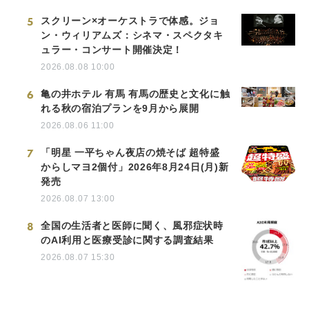
5
スクリーン×オーケストラで体感。ジョ
ン・ウィリアムズ：シネマ・スペクタキ
ュラー・コンサート開催決定！
2026.08.08 10:00
6
亀の井ホテル 有馬 有馬の歴史と文化に触
れる秋の宿泊プランを9月から展開
2026.08.06 11:00
7
「明星 一平ちゃん夜店の焼そば 超特盛
からしマヨ2個付」2026年8月24日(月)新
発売
2026.08.07 13:00
8
全国の生活者と医師に聞く、風邪症状時
のAI利用と医療受診に関する調査結果
2026.08.07 15:30