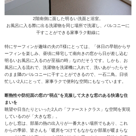
2階南側に面した明るい洗面と浴室。
お風呂に入る際に出る洗濯物を同じ場所で洗濯し、バルコニーに
干すことができる家事ラク動線に
特にサーフィンが趣味の夫のT様にとっては、「休日の早朝からサ
ーフィンを楽しみ、昼頃に帰宅して南向きの窓から日が差し込む
明るいお風呂に入るのが至福の時」なのだそうです。しかも、お
風呂に入る流れで、洗濯物を洗濯機に入れて、洗いあがったらそ
のまま隣のバルコニーに干すことができるので、一石二鳥。日頃
忙しい2人にとって、家事ラクで便利な空間にもなっています。
断熱性や防犯面の窓の“弱点”を克服して大きな窓のある快適な住
まいを
眺望や日当たりといった2人の「ファーストクラス」な空間を実現
しているのが「大きな窓」。
しかし窓は、部屋の熱の出入りが一番大きい場所でもあり、これ
からの季節、皆さんも「暖房をつけてもなかなか部屋が暖まらな