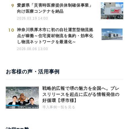
9
愛媛県「災害時医療提供体制確保事業」
向け医療コンテナを納品
2026.03.19 14:00
10
神奈川県厚木市に初の自社運営型物流拠
点が稼働～住宅資材物流を集約・効率化
し物流ネットワークを最適化～
2026.08.06 13:00
お客様の声・活用事例
戦略的広報で堺の魅力を全国へ。プレ
スリリースを起点に広がる情報発信の
好循環【堺市様】
導入事例一覧を見る