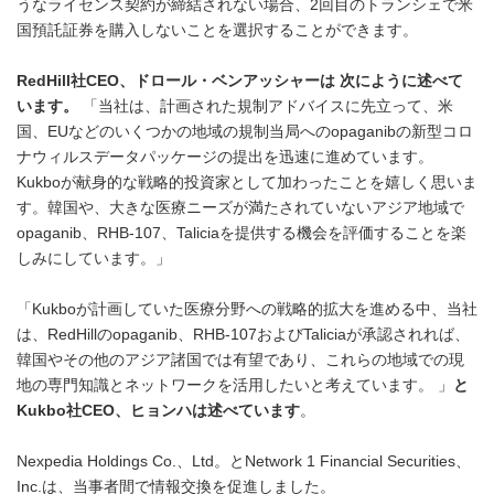
うなライセンス契約が締結されない場合、2回目のトランシェで米
国預託証券を購入しないことを選択することができます。
RedHill
社
CEO
、ドロール・ベンアッシャーは
次にように述べて
います。
「当社は、計画された規制アドバイスに先立って、米
国、EUなどのいくつかの地域の規制当局へのopaganibの新型コロ
ナウィルスデータパッケージの提出を迅速に進めています。
Kukboが献身的な戦略的投資家として加わったことを嬉しく思いま
す。韓国や、大きな医療ニーズが満たされていないアジア地域で
opaganib、RHB-107、Taliciaを提供する機会を評価することを楽
しみにしています。」
「Kukboが計画していた医療分野への戦略的拡大を進める中、当社
は、RedHillのopaganib、RHB-107およびTaliciaが承認されれば、
韓国やその他のアジア諸国では有望であり、これらの地域での現
地の専門知識とネットワークを活用したいと考えています。 」
と
Kukbo
社
CEO
、ヒョンハは述べています
。
Nexpedia Holdings Co.、Ltd。とNetwork 1 Financial Securities、
Inc.は、当事者間で情報交換を促進しました。