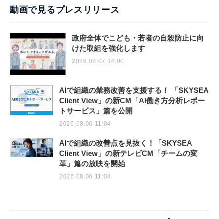
動画で見るプレスリリース
政府全体でこども・若者の自殺防止に向
けた取組を強化します
2026.08.07 14:00
AIで組織の業務改善を支援する！ 「SKYSEA
Client View」の新CM「AI働き方分析レポー
トサービス」篇を公開
2026.08.06 11:04
AIで組織の改善点を見抜く！「SKYSEA
Client View」の新テレビCM「チームの変
革」篇の放映を開始
2026.08.06 11:04