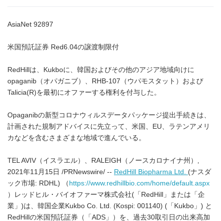
AsiaNet 92897
米国預託証券 Red6.04の譲渡制限付
RedHillは、Kukboに、韓国およびその他のアジア地域向けに
opaganib（オパガニブ）、RHB-107（ウパモスタット）および
Talicia(R)を最初にオファーする権利を付与した。
Opaganibの新型コロナウィルスデータパッケージ提出手続きは、
計画された規制アドバイスに先立って、米国、EU、ラテンアメリ
カなどを含むさまざまな地域で進んでいる。
TEL AVIV（イスラエル）、RALEIGH（ノースカロナイナ州）,
2021年11月15日 /PRNewswire/ --
RedHill Biopharma Ltd.
(ナスダ
ック市場: RDHL) （
https://www.redhillbio.com/home/default.aspx
）レッドヒル・バイオファーマ株式会社(「RedHill」または「企
業」)は、韓国企業Kukbo Co. Ltd. (Kospi: 001140) (「Kukbo」) と
RedHillの米国預託証券（「ADS」）を、過去30取引日の出来高加