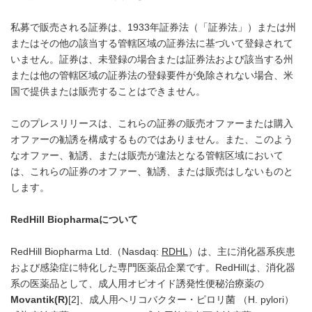
私募で販売される証券は、1933年証券法（「証券法」）または州
またはその他の該当する管轄区域の証券法に基づいて登録されて
いません。証券は、未登録の場合または証券法および該当する州
または他の管轄区域の証券法の登録要件が免除されない場合、米
国で提供または販売することはできません。
このプレスリリースは、これらの証券の販売オファーまたは購入
オファーの勧誘を構成するものではありません。また、このよう
なオファー、勧誘、または販売が違法となる管轄区域において
は、これらの証券のオファー、勧誘、または販売はしないものと
します。
RedHill Biopharma
について
RedHill Biopharma Ltd.（Nasdaq:
RDHL
）は、主に消化器系疾患
および感染症に特化した専門医薬品企業です。RedHillは、消化器
系の医薬品として、成人用オピオイド誘発性便秘治療薬の
Movantik
(R)
[2]、成人用ヘリコバクター・ピロリ菌 （H. pylori）