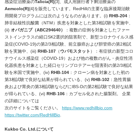
感染症治療薬の
Talicia
(R)
[3]、成人用旅行者下痢治療薬の
Aemcolo
(R)
[4]を販売しています。RedHillの主要な臨床後期治験
用開発プログラムには次のようなものがあります。(i)
RHB-204
：
肺非結核性抗酸菌（NTM）疾患を対象とした第3相試験を実施中、
(ii)
オパガニブ（
ABC294640
）
：複数の症例を対象としたファー
ストインクラスの経口SK2選択的阻害剤で、新型コロナウイルス感
染症(COVID-19)の第2/3相試験、前立腺癌および胆管癌の第2相試
験を実施中、(iii)
RHB-107
（
ウパモスタット
）：有症状の新型コロ
ナウイルス感染症（COVID-19）および他の複数のがん・炎症性消
化器疾患を対象とした経口セリンプロテアーゼ阻害剤の第2/3相試
験を米国で実施中、(iv)
RHB-104
：クローン病を対象とした初の
第3相試験で良好な結果が得られている、(v)
RHB-102
：急性胃腸
炎および胃炎の第3相試験ならびにIBS-Dの第2相試験で良好な結果
が得られている、(vi)
RHB
-
106
：カプセル化された腸製剤。 企業
の詳細については
次のサイトをご覧ください。
https://www.redhillbio.com
https://twitter.com/RedHillBio
.
Kukbo Co. Ltd.
について