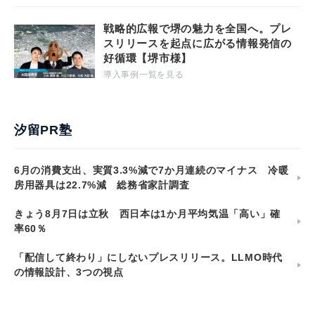
戦略的広報で堺の魅力を全国へ。プレ
スリリースを起点に広がる情報発信の
好循環【堺市様】
導入事例一覧を見る
汐留PR塾
6月の消費支出、実質3.3%減で7か月連続のマイナス 冷暖
房用器具は22.7%減 総務省家計調査
きょう8月7日は立秋 西日本は1か月平均気温「高い」確
率60％
「配信して終わり」にしないプレスリリース。LLMO時代
の情報設計、3つの視点