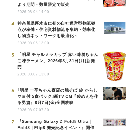
より期間・数量限定で販売-
2026.08.04 14:00
4
神奈川県厚木市に初の自社運営型物流拠
点が稼働～住宅資材物流を集約・効率化
し物流ネットワークを最適化～
2026.08.06 13:00
5
「明星 チャルメラカップ 赤い味噌ちゃん
こ味ラーメン」2026年8月31日(月)新発
売
2026.08.07 13:00
6
｢明星 一平ちゃん夜店の焼そば 袋 からし
マヨ付 5食パック｣新TV-CM『袋めんを作
る男篇』8月7日(金)全国放映
2026.08.07 07:30
7
『Samsung Galaxy Z Fold8 Ultra｜
Fold8｜Flip8 発売記念イベント』開催