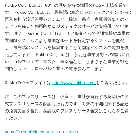
Kukbo Co.、Ltd.は、68年の歴史を持つ韓国のKOSPI上場企業で
す。 Kukbo Co., Ltd.は、 最先端の統合ロジスティクスセンターの
運営を担う流通管理システムと、輸送、保管、倉庫保管などのイ
ンフラを備えた
包括的なロジスティクスサービス
を提供していま
す。 また、Kukbo Co., Ltd.は、リアルタイムの交通情報や車両位
置追跡システムにより最適なルートを特定するシステムを開発
し、最先端のシステムを構築することで物流ビジネスの能力を強
化しています。 Kukbo Co., Ltd.は、新たな事業分野への進出に伴
い、ゴルフウェア、マスク、医薬品など、さまざまな事業分野を
開拓しつつ、グローバル企業への道を歩んでいます。
Kukboのウェブサイトは
http://www.kukbo.com
をご覧ください。
注：このプレスリリースは、便宜上、当社が発行する英語版の公
式プレスリリースを翻訳したものです。将来の予測に関する記述
の免責文言を含む、英語版のプレスリリース全文はこちらをご覧
ください：
https://ir.redhillbio.com/press-releases