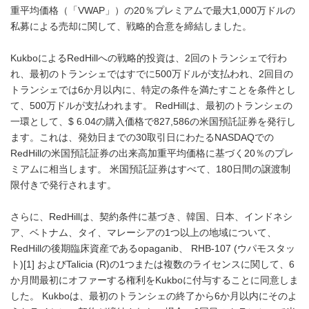
重平均価格（「VWAP」）の20％プレミアムで最大1,000万ドルの
私募による売却に関して、戦略的合意を締結しました。
KukboによるRedHillへの戦略的投資は、2回のトランシェで行わ
れ、最初のトランシェではすでに500万ドルが支払われ、2回目の
トランシェでは6か月以内に、特定の条件を満たすことを条件とし
て、500万ドルが支払われます。 RedHillは、最初のトランシェの
一環として、$ 6.04の購入価格で827,586の米国預託証券を発行し
ます。これは、発効日までの30取引日にわたるNASDAQでの
RedHillの米国預託証券の出来高加重平均価格に基づく20％のプレ
ミアムに相当します。 米国預託証券はすべて、180日間の譲渡制
限付きで発行されます。
さらに、RedHillは、契約条件に基づき、韓国、日本、インドネシ
ア、ベトナム、タイ、マレーシアの1つ以上の地域について、
RedHillの後期臨床資産であるopaganib、 RHB-107 (ウパモスタッ
ト)[1] およびTalicia (R)の1つまたは複数のライセンスに関して、6
か月間最初にオファーする権利をKukboに付与することに同意しま
した。 Kukboは、最初のトランシェの終了から6か月以内にそのよ