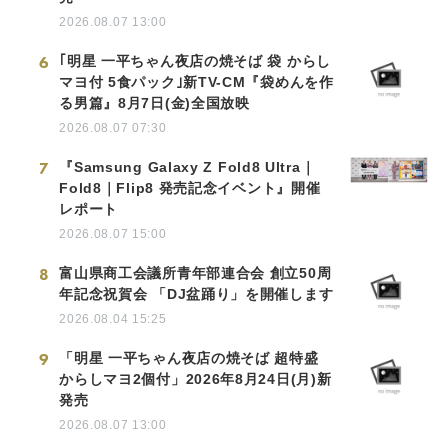
2026.08.07 13:00
6
｢明星 一平ちゃん夜店の焼そば 袋 からし
マヨ付 5食パック｣新TV-CM『袋めんを作
る男篇』8月7日(金)全国放映
2026.08.07 07:30
7
『Samsung Galaxy Z Fold8 Ultra｜
Fold8｜Flip8 発売記念イベント』開催
レポート
2026.08.07 15:00
8
富山県商工会議所青年部連合会 創立50周
年記念祝賀会 「DJ盆踊り」を開催します
2026.08.04 15:25
9
「明星 一平ちゃん夜店の焼そば 超特盛
からしマヨ2個付」2026年8月24日(月)新