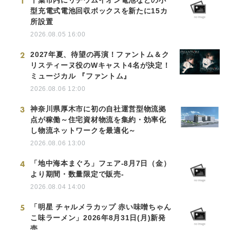
1
型充電式電池回収ボックスを新たに15カ
所設置
2026.08.05 16:00
2
2027年夏、待望の再演！ファントム＆ク
リスティーヌ役のWキャスト4名が決定！
ミュージカル 『ファントム』
2026.08.06 12:00
3
神奈川県厚木市に初の自社運営型物流拠
点が稼働～住宅資材物流を集約・効率化
し物流ネットワークを最適化～
2026.08.06 13:00
4
「地中海本まぐろ」フェア-8月7日（金）
より期間・数量限定で販売-
2026.08.04 14:00
5
「明星 チャルメラカップ 赤い味噌ちゃん
こ味ラーメン」2026年8月31日(月)新発
売