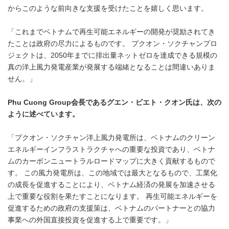
からこのような前向きな支援を受けたことを嬉しく思います。
「これまでベトナムで再生可能エネルギーの開発が奨励されてき
たことは政府の尽力によるものです。 プクオン・ソクチャンプロ
ジェクトは、2050年までに排出量ネットゼロを達成できる規模の
真の洋上風力発電産業が発展する端緒となることは間違いありま
せん。」
Phu Cuong Group
会長であるグエン・ビエト・クオン氏は、次の
ように述べています。
「プクオン・ソクチャン洋上風力発電所は、ベトナムのクリーン
エネルギーインフラストラクチャへの重要な投資であり、ベトナ
ムのカーボンニュートラルロードマップに大きく貢献するもので
す。 この風力発電所は、この地域では最大となるもので、工業化
の成長を促進することにより、ベトナム経済の発展を加速させる
上で重要な役割を果たすことになります。 再生可能エネルギーを
促進するための政府の支援策は、ベトナムのパートナーとの協力
事業への外国直接投資を促進する上で重要です。」