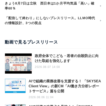
6月の消費支出、実質3.3%減で7か月連続のマイナス 冷暖
房用器具は22.7%減 総務省家計調査
きょう8月7日は立秋 西日本は1か月平均気温「高い」確
率60％
「配信して終わり」にしないプレスリリース。LLMO時代
の情報設計、3つの視点
動画で見るプレスリリース
政府全体でこども・若者の自殺防止に向
けた取組を強化します
2026.08.07 14:00
AIで組織の業務改善を支援する！ 「SKYSEA
Client View」の新CM「AI働き方分析レポー
トサービス」篇を公開