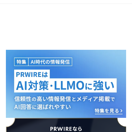
Japanese
English