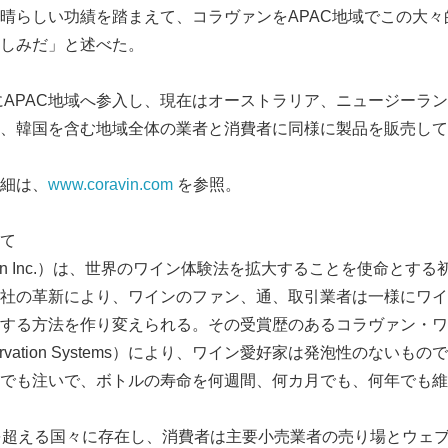
晴らしい功績を踏まえて、コラヴァンをAPAC地域でこの大々
しみだ」と述べた。
年にAPAC地域へ参入し、現在はオーストラリア、ニュージーラ
、韓国を含む地域全体の業者と消費者に同様に製品を販売して
細は、
www.coravin.com
を参照。
て
vin Inc.）は、世界のワイン体験法を拡大することを使命とす
社の革新により、ワインのファン、通、取引業者は一様にワイ
Japanese
する方法を作り変えられる。その受賞歴のあるコラヴァン・ワ
 Preservation Systems）により、ワイン愛好家は発泡性のな
でも注いで、ボトルの寿命を何週間、何カ月でも、何年でも維
を超える国々に存在し、消費者は主要小売業者の売り場とウェ