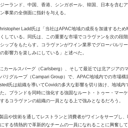
ジーランド、中国、香港、シンガポール、韓国、日本を含むアジ
ン事業の全側面に指針を与える。
istopher Ladd氏は「当社はAPAC地域の成長を加速するためMikk
くしている。同氏は、この重要な市場でコラヴァンを次の段階
シップをもたらす。コラヴァンがワイン業界でグローバルリー
の影響力を楽しみにしている」と述べた。
、最初にカールスバーグ（Carlsberg）、そして最近では北アジア
リグループ（Campari Group）で、APAC地域内での市場
dsted氏は組織を導いてCovidの多大な影響を切り抜け、地域
た。ブランドを同時に強化する強固なルート・トゥー・マーケ
するコラヴァンの組織の一員となる上で強みとなるだろう。
「自社の製品や技術を通してレストランと消費者がワインをサーブし
にする情熱的で革新的なチームの一員になれることに興奮して