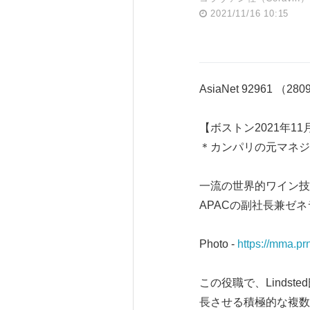
2021/11/16 10:15
AsiaNet 92961 （28
【ボストン2021年11月
＊カンパリの元マネジ
一流の世界的ワイン技術企業で
APACの副社長兼ゼ
Photo -
https://mma.p
この役職で、Lindst
長させる積極的な複数