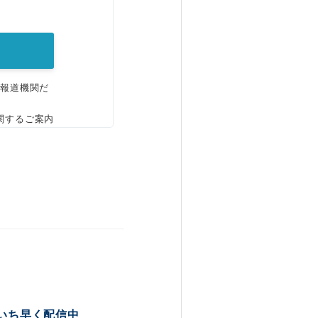
。
、報道機関だ
関するご案内
いち早く配信中