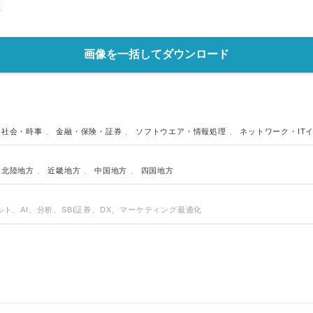
画像を一括してダウンロード
、
社会・時事
、
金融・保険・証券
、
ソフトウエア・情報処理
、
ネットワーク・IT
・北陸地方
、
近畿地方
、
中国地方
、
四国地方
ベルト、AI、分析、SBI証券、DX、マーケティング最適化