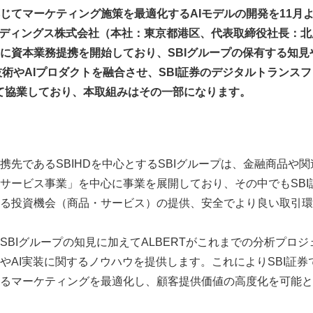
じてマーケティング施策を最適化するAIモデルの開発を11月
ホールディングス株式会社（本社：東京都港区、代表取締役社長：
年6月に資本業務提携を開始しており、SBIグループの保有する知
析技術やAIプロダクトを融合させ、SBI証券のデジタルトランス
て協業しており、本取組みはその一部になります。
提携先であるSBIHDを中心とするSBIグループは、金融商品や
サービス事業」を中心に事業を展開しており、その中でもSBI
る投資機会（商品・サービス）の提供、安全でより良い取引環
SBIグループの知見に加えてALBERTがこれまでの分析プロ
やAI実装に関するノウハウを提供します。これによりSBI証
るマーケティングを最適化し、顧客提供価値の高度化を可能と