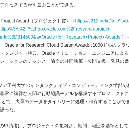
アクセスするかを選ぶことができる。
English
arch Project Award（プロジェクト賞）（
https://c212.net/c/link/?
ttps%3A%2F%2Fgo.oracle.com%2Fresearch-project-
nId%3D314509&a=Oracle+for+Research+Project+Awards
）
cle for Research Cloud Starter Awardの1000ド
・クレジット特典、Oracleソリューション・エンジニアによ
レーションのチャンス、論文の共同執筆・公開支援、発見の敷
ージア工科大学のインタラクティブ・コンピューティング学部で
常に複雑な人間の行動認識モデルを構築するプロジェクトに着手した
加したことで、大量のデータをタイムリーに処理・保存することがで
語った。
esearch賞の申請者は、プロジェクトの複雑さ、期間、範囲を基準と