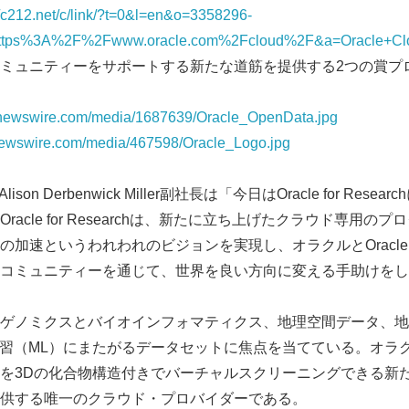
//c212.net/c/link/?t=0&l=en&o=3358296-
ttps%3A%2F%2Fwww.oracle.com%2Fcloud%2F&a=Oracle+Cl
ミュニティーをサポートする新たな道筋を提供する2つの賞プ
rnewswire.com/media/1687639/Oracle_OpenData.jpg
newswire.com/media/467598/Oracle_Logo.jpg
rchのAlison Derbenwick Miller副社長は「今日はOracle for R
acle for Researchは、新たに立ち上げたクラウド専用の
加速というわれわれのビジョンを実現し、オラクルとOracle 
コミュニティーを通じて、世界を良い方向に変える手助けをし
 Dataは、ゲノミクスとバイオインフォマティクス、地理空間データ
学習（ML）にまたがるデータセットに焦点を当てている。オラ
を3Dの化合物構造付きでバーチャルスクリーニングできる新たなZ
供する唯一のクラウド・プロバイダーである。