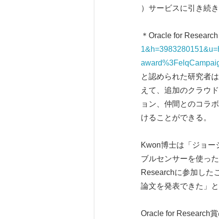
）サービスに引き続き
＊Oracle for Rese
1&h=3983280151&u=h
award%3FelqCampaig
と認められた研究者は、Ora
えて、追加のクラウド
ョン、仲間とのコラボ
けることができる。
Kwon博士は「ジョ
ブルセンサーを使った非
Researchに参
論文を発表できた」と
Oracle for R