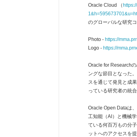
Oracle Cloud （
https:
1&h=595673701&u=h
のグローバルな研究コ
Photo -
https://mma.p
Logo -
https://mma.pr
Oracle for Resea
ングな節目となった。Or
スを通じて発見と成果の
っている研究者の統合
Oracle Open
工知能（AI）と機械
ている何百万もの分子
ットへのアクセスを提