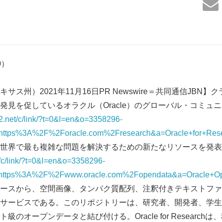
50）
サス州）2021年11月16日PR Newswire＝共同通信JBN
見を促しているオラクル（Oracle）のグローバル・コミュニティー、
12.net/c/link/?t=0&l=en&o=3358296-
ttps%3A%2F%2Foracle.com%2Fresearch&a=Oracle+for+Res
界で最も複雑な問題を解決するための新たなリソースを発表した。O
t/c/link/?t=0&l=en&o=3358296-
https%3A%2F%2Fwww.oracle.com%2Fopendata&a=Oracle+O
ースから、空間画像、タンパク質配列、注釈付きテキストファ
サービスである。このリポジトリーは、研究者、開発者、学生
のオープンデータと結び付ける。Oracle for Research