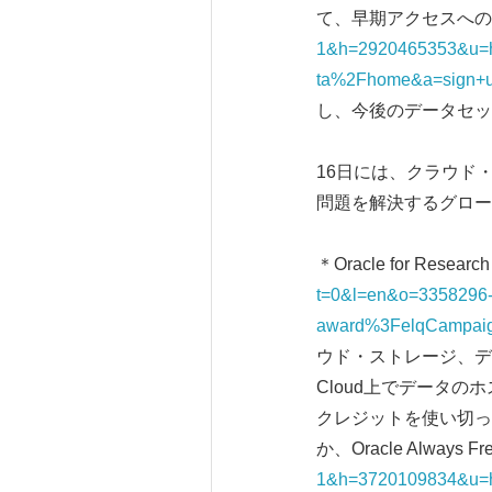
て、早期アクセスへの
1&h=2920465353&u=
ta%2Fhome&a=sign+
し、今後のデータセッ
16日には、クラウド
問題を解決するグローバル
＊Oracle for Rese
t=0&l=en&o=3358296-
award%3FelqCampaig
ウド・ストレージ、デー
Cloud上でデータ
クレジットを使い切っ
か、Oracle Always F
1&h=3720109834&u=