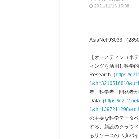
2021/11/16 15:08
AsiaNet 93033 （28
【オースティン（米テキ
ィングを活用し科学的発
Research（
https://c2
1&h=3216516810&u=h
者、科学者、開発者が世
Data（
https://c212.ne
1&h=1397211298&u=
の主要な科学データベ
する、新設のクラウド
るリソースのペタバイト級