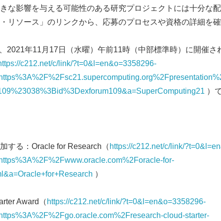
きな影響を与える可能性のある研究プロジェクトには十分な配
・リソース」のリンクから、応募のプロセスや資格の詳細を確
searchは、2021年11月17日（水曜）午前11時（中部標準時）に開催
https://c212.net/c/link/?t=0&l=en&o=3358296-
ttps%3A%2F%2Fsc21.supercomputing.org%2Fpresentatio
109%23038%3Bid%3Dexforum109&a=SuperComputing21
）で
Oracle for Research（
https://c212.net/c/link/?t=0&l
ttps%3A%2F%2Fwww.oracle.com%2Foracle-for-
ml&a=Oracle+for+Research
）
ter Award（
https://c212.net/c/link/?t=0&l=en&o=3358296-
tps%3A%2F%2Fgo.oracle.com%2Fresearch-cloud-starter-