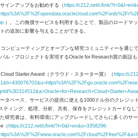
サインアップをお勧めする（
https://c212.net/c/link/?t=0&l=e
https%3A%2F%2Fopendata.oraclecloud.com%2Fords%2Fr%2
up
）。この無償サービスを利用することで、製品のロードマッ
トの追加に影響を与えることができる。
・コンピューティングとオープンな研究コミュニティーを通じ
・プロジェクトを実現するOracle for Research賞の新
arch Cloud Starter Award（クラウド・スターター賞）（
https://c212
1&h=430076702&u=https%3A%2F%2Fgo.oracle.com%2Fresearc
Japanese
nId%3D314512&a=Oracle+for+Research+Cloud+Starter+Awa
タベース、サービスの提供に使える1000ドル分のクレジット。
のホスティング、処理、分析、共有、保存をクレジットカードな
た研究者は、有料環境にアップグレードしてさらに多くのサー
ree（
https://c212.net/c/link/?t=0&l=en&o=3358296-
https%3A%2F%2Fwww.oracle.com%2Fcloud%2Ffree%2F&a=O