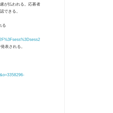
慮が払われる。応募者
認できる。
される
n%2F%3Fsess%3Dsess2
発表される。
=en&o=3358296-