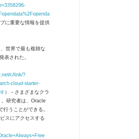
n&o=3358296-
Fopendata%2Fopenda
プに重要な情報を提供
て、世界で最も複雑な
設も発表された。
.net/c/link/?
h-cloud-starter-
rd
）－さまざまなクラ
研究者は、Oracle
しで行うことができる。
ビスにアクセスする
racle+Always+Free