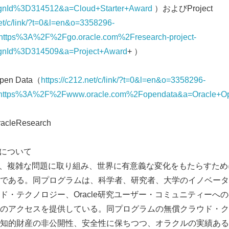
nId%3D314512&a=Cloud+Starter+Award
）およびProject
net/c/link/?t=0&l=en&o=3358296-
ttps%3A%2F%2Fgo.oracle.com%2Fresearch-project-
nId%3D314509&a=Project+Award
+ ）
en Data（
https://c212.net/c/link/?t=0&l=en&o=3358296-
https%3A%2F%2Fwww.oracle.com%2Fopendata&a=Oracle+O
eResearch
rchについて
esearchは、複雑な問題に取り組み、世界に有意義な変化をもたらす
である。同プログラムは、科学者、研究者、大学のイノベータ
・テクノロジー、Oracle研究ユーザー・コミュニティーへの参
のアクセスを提供している。同プログラムの無償クラウド・ク
知的財産の非公開性、安全性に保ちつつ、オラクルの実績ある