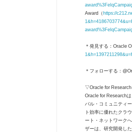
award%3FelqCampaig
Award（
https://c212.
1&h=4186703774&u=h
award%3FelqCampaig
＊発見する：Oracle Op
1&h=1397211298&u=
＊フォローする：@Oracl
▽Oracle for Resea
Oracle for R
バル・コミュニティー
ト効率に優れたクラウド
ート・ネットワークへ
ザーは、研究開発した