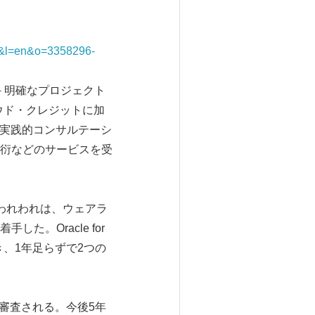
t=0&l=en&o=3358296-
－明確なプロジェクト
ルのクラウド・クレジットに加
る実践的コンサルテーシ
衍などのサービスを受
われわれは、ウェアラ
。Oracle for
き、1年足らずで2つの
して審査される。今後5年