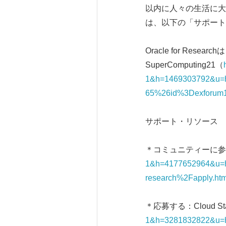
以内に人々の生活に大
は、以下の「サポート
Oracle for Re
SuperComputing21（
1&h=1469303792&u=h
65%26id%3Dexforum
サポート・リソース
＊コミュニティーに参加する：
1&h=4177652964&u=h
research%2Fapply.ht
＊応募する：Cloud Star
1&h=3281832822&u=ht