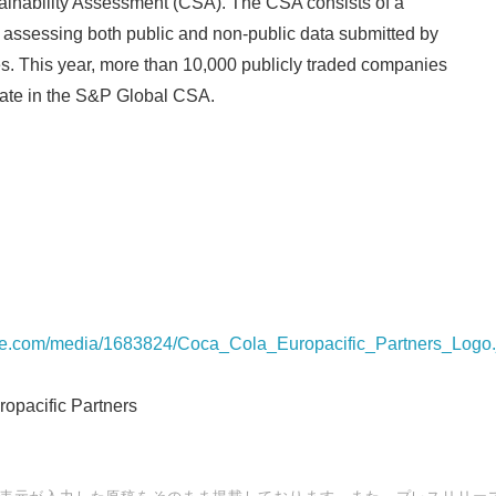
ainability Assessment (CSA). The CSA consists of a
 assessing both public and non-public data submitted by
s. This year, more than 10,000 publicly traded companies
ipate in the S&P Global CSA.
English
re.com/media/1683824/Coca_Cola_Europacific_Partners_Logo.
opacific Partners