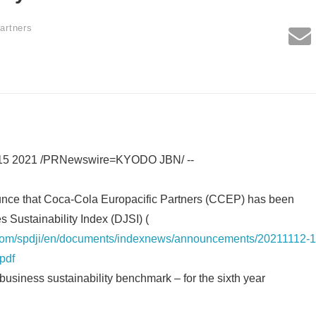
artners
5 2021 /PRNewswire=KYODO JBN/ --
nce that Coca-Cola Europacific Partners (CCEP) has been
s Sustainability Index (DJSI) (
.com/spdji/en/documents/indexnews/announcements/20211112-
pdf
 business sustainability benchmark – for the sixth year