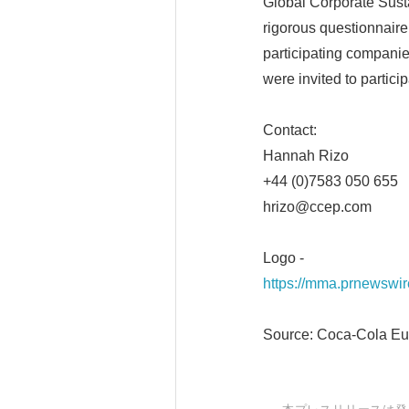
Global Corporate Sust
rigorous questionnaire
participating companie
were invited to partic
Contact:
Hannah Rizo
+44 (0)7583 050 655
hrizo@ccep.com
Logo -
https://mma.prnewswi
Source: Coca-Cola Eur