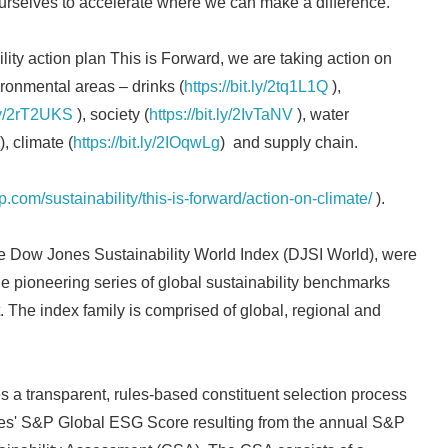
ourselves to accelerate where we can make a difference."
lity action plan This is Forward, we are taking action on
ironmental areas – drinks (
https://bit.ly/2tq1L1Q
),
.ly/2rT2UKS
), society (
https://bit.ly/2IvTaNV
), water
), climate (
https://bit.ly/2IOqwLg
) and supply chain.
.com/sustainability/this-is-forward/action-on-climate/
).
he Dow Jones Sustainability World Index (DJSI World), were
e pioneering series of global sustainability benchmarks
. The index family is comprised of global, regional and
Japanese
 a transparent, rules-based constituent selection process
es' S&P Global ESG Score resulting from the annual S&P