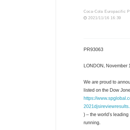
Coca-Cola Europacific P
2021/11/16 16:39
PR93063
LONDON, November 1
We are proud to annou
listed on the Dow Jone
https://www.spglobal
2021djsireviewresults.
) – the world's leading
running.