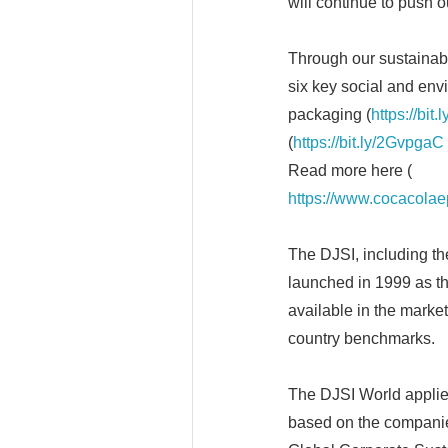
will continue to push 
Through our sustainabi
six key social and env
packaging (
https://bit
(
https://bit.ly/2GvpgaC
Read more here (
https://www.cocacolaep
The DJSI, including t
launched in 1999 as th
available in the market
country benchmarks.
The DJSI World applies
based on the compani