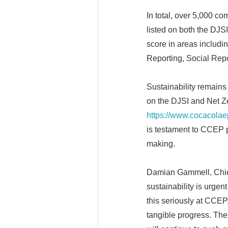
In total, over 5,000 c
listed on both the DJ
score in areas includ
Reporting, Social Rep
Sustainability remains 
on the DJSI and Net Z
https://www.cocacolaep
is testament to CCEP p
making.
Damian Gammell, Chief
sustainability is urgen
this seriously at CCEP
tangible progress. The