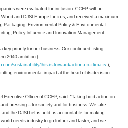
ompanies were evaluated for inclusion. CCEP will be
SI World and DJSI Europe Indices, and received a maximum
ing Packaging, Environmental Policy & Environmental
orting, Policy Influence and Innovation Management.
a key priority for our business. Our continued listing
ero 2040 ambition (
.com/sustainability/this-is-forward/action-on-climate/
),
utting environmental impact at the heart of its decision
 Executive Officer of CCEP, said: "Taking bold action on
t and pressing -- for society and for business. We take
, and the DJSI helps hold us accountable for making
 world needs industry to go further and faster, and we