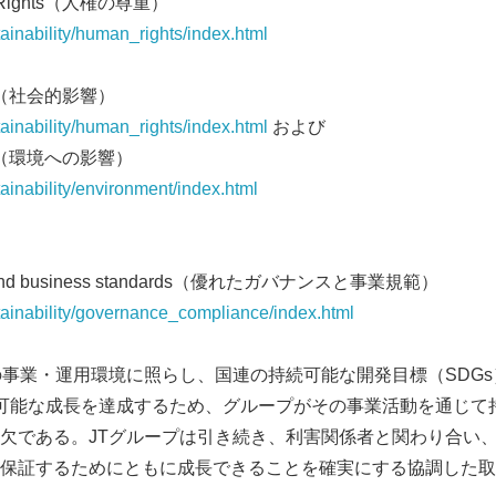
an Rights（人権の尊重）
tainability/human_rights/index.html
cial（社会的影響）
tainability/human_rights/index.html
および
pact（環境への影響）
tainability/environment/index.html
e and business standards（優れたガバナンスと事業規範）
tainability/governance_compliance/index.html
の事業・運用環境に照らし、国連の持続可能な開発目標（SDG
可能な成長を達成するため、グループがその事業活動を通じて
欠である。JTグループは引き続き、利害関係者と関わり合い
保証するためにともに成長できることを確実にする協調した取