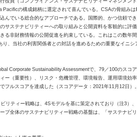
行役員（コンプライアンス・サステナビリティーマネジメント
sia Pacificの構成銘柄に選定されて喜んでいる。CSAの骨組
込んでいる総合的なアプローチである。国際的、かつ信頼でき
のサステナビリティーへの取り組みと公開資料を客観的に評価
きる非財務情報の公開促進を約束している。これはこの数年間
あり、当社の利害関係者との対話を進めるための重要なイニシ
bal Corporate Sustainability Assessmentで、79／10
ィー（重要性）、リスク・危機管理、環境報告、運用環境効率
でフルスコアを達成した（スコアデータ：2021年11月12日）
ナビリティー戦略は、4Sモデルを基に策定されており（注3）
ープ全体のサステナビリティー戦略の基盤は、「サステナビリ