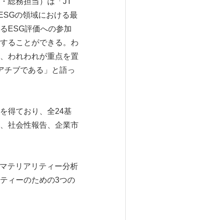
・総務担当）は「JT
みはESGの領域における最
るESG評価への参加
することができる。わ
、われわれが重点を置
アチブである」と語っ
0のスコアを得ており、全24基
、社会性報告、企業市
。
、マテリアリティー分析
ティーのための3つの