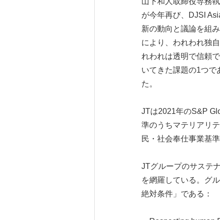
山下和人取締役専務執
が今年再び、DJSI A
新の動向と議論を組み
により、われわれ独自
れわれは透明で信頼で
いてきた課題の1つで
た。
JTは2021年のS&P Glo
準のうちマテリアリテ
民・社会奉仕事業基準
JTグループのサステ
を網羅している。グル
絶対条件」である：