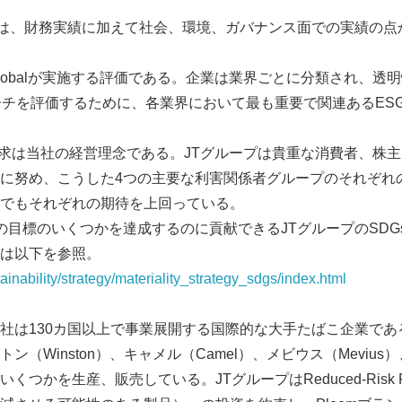
標は、財務実績に加えて社会、環境、ガバナンス面での実績の点
 Globalが実施する評価である。企業は業界ごとに分類され、
ーチを評価するために、各業界において最も重要で関連あるES
Japanese
追求は当社の経営理念である。JTグループは貴重な消費者、株
に努め、こうした4つの主要な利害関係者グループのそれぞれ
でもそれぞれの期待を上回っている。
の目標のいくつかを達成するのに貢献できるJTグループのSDG
は以下を参照。
ainability/strategy/materiality_strategy_sdgs/index.html
English
社は130カ国以上で事業展開する国際的な大手たばこ企業である
ン（Winston）、キャメル（Camel）、メビウス（Mevius
つかを生産、販売している。JTグループはReduced-Risk Pr