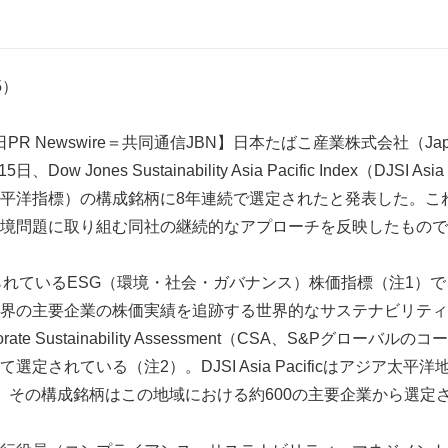
55）
PR Newswire＝共同通信JBN】日本たばこ産業株式会社（Japan T
、Dow Jones Sustainability Asia Pacific Index（DJSI A
平洋指標）の構成銘柄に8年連続で選定されたと発表した。こ
境問題に取り組む同社の継続的なアプローチを反映したもので
められているESG（環境・社会・ガバナンス）株価指標（注1）
界の主要企業の株価実績を追跡する世界的なサステナビリティ
rporate Sustainability Assessment（CSA、S&Pグロ
定されている（注2）。DJSI Asia Pacificはアジア太
、その構成銘柄はこの地域における約600の主要企業から選定