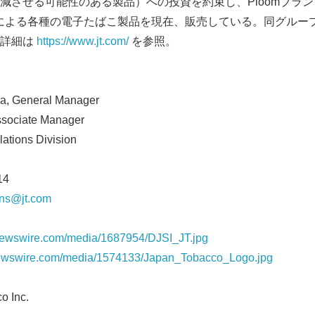
減させる可能性のある製品）への投資を約束し、Ploomブラ
ンドによる各種の電子たばこ製品を現在、販売している。同グルー
。詳細は
https://www.jt.com/
を参照。
a, General Manager
sociate Manager
ations Division
14
ions@jt.com
newswire.com/media/1687954/DJSI_JT.jpg
newswire.com/media/1574133/Japan_Tobacco_Logo.jpg
 Inc.