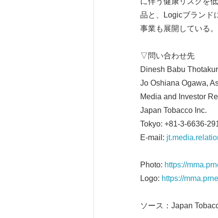
に伴う健康リスクを低
品と、Logicブラ
事業も展開している
▽問い合わせ先
Dinesh Babu Thotakur
Jo Oshiana Ogawa, As
Media and Investor Rel
Japan Tobacco Inc.
Tokyo: +81-3-6636-29
E-mail:
jt.media.relat
Photo:
https://mma.pr
Logo:
https://mma.pr
ソース：Japan Tobacco