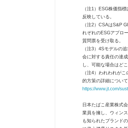
（注1）ESG株価指
反映している。
（注2）CSAはS&P
れぞれのESGアプロ
質問票を受け取る。
（注3）4Sモデルの
会に対する責任の達成
し、可能な場合はどこ
（注4）われわれがこ
的方策の詳細について
https://www.jt.com/sust
日本たばこ産業株式会
業員を擁し、ウィンスト
も知られたブランドのいく