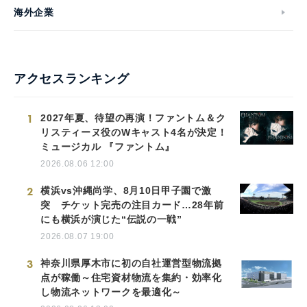
海外企業
アクセスランキング
1
2027年夏、待望の再演！ファントム＆ク
リスティーヌ役のWキャスト4名が決定！
ミュージカル 『ファントム』
2026.08.06 12:00
2
横浜vs沖縄尚学、8月10日甲子園で激
突 チケット完売の注目カード…28年前
にも横浜が演じた“伝説の一戦”
2026.08.07 19:00
3
神奈川県厚木市に初の自社運営型物流拠
点が稼働～住宅資材物流を集約・効率化
し物流ネットワークを最適化～