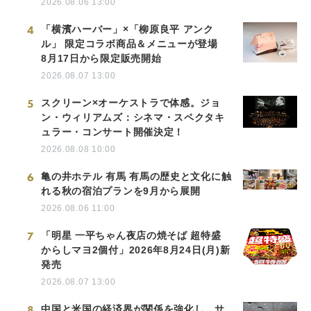
2026.08.06 13:00
4
「横濱ハーバー」×「柳原良平 アンク
ル」 限定コラボ商品＆メニューが登場
8月17日から限定販売開始
2026.08.07 13:00
5
スクリーン×オーケストラで体感。ジョ
ン・ウィリアムズ：シネマ・スペクタキ
ュラー・コンサート開催決定！
2026.08.08 10:00
6
亀の井ホテル 有馬 有馬の歴史と文化に触
れる秋の宿泊プランを9月から展開
2026.08.06 11:00
7
「明星 一平ちゃん夜店の焼そば 超特盛
からしマヨ2個付」2026年8月24日(月)新
発売
2026.08.07 13:00
8
中国と米国の経済界が関係を強化し、サ