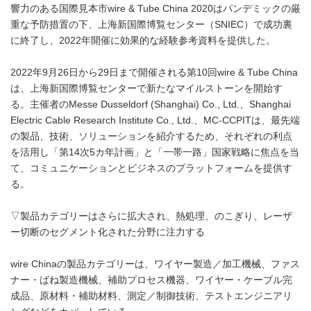
響力のある国際見本市wire & Tube China 2020はパンデミックの厳
重な予防措置の下、上海新国際博覧センター（SNIEC）で成功裏
に終了し、2022年開催に効果的な経験参考資料を提供した。
2022年9月26日から29日まで開催される第10回wire & Tube China
は、上海新国際博覧センターで新たなマイルストーンを開始す
る。主催者のMesse Dusseldorf (Shanghai) Co., Ltd.、Shanghai
Electric Cable Research Institute Co., Ltd.、MC-CCPITは、最先端
の製品、技術、ソリューションを紹介するため、それぞれの利点
を活用し「第14次5カ年計画」と「一帯一路」国家戦略に焦点を当
て、コミュニケーションとビジネスのプラットフォームを提供す
る。
▽製品カテゴリーはさらに拡大され、熱処理、のこぎり、レーザ
ー切断のセグメント化された分野に注力する
wire Chinaの製品カテゴリーは、ワイヤー製造／加工機械、ファス
ナー・ばね製造機械、補助プロセス機器、ワイヤー・ケーブル完
成品、原材料・補助材料、測定／制御技術、テストエンジニアリ