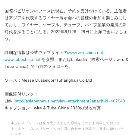
国際パビリオンのブースは現在、予約を受け付けている。主催者
はアジアを代表するワイヤー展示会への皆様の参加を楽しみにし
ており、ワイヤー、ケーブル、チューブ、パイプ産業の発展の新
時代を探ることになる。2022年9月26－29日に上海で会いましょ
う。
詳細な情報は公式ウェブサイトの
www.wirechina.net
、
www.tubechina.net
を参照、またはLinkedin（検索ページ：wire &
Tube China）で当方のフォローを。
ソース：Messe Dusseldorf (Shanghai) Co Ltd
画像添付リンク：
Link:
http://asianetnews.net/view-attachment?attach-id=407640
キャプション：wire & Tube China 2020の現地写真
本プレスリリースは発表元が入力した原稿をそのまま掲載しておりま
す。また、プレスリリースへのお問い合わせは発表元に直接お願いいた
します。