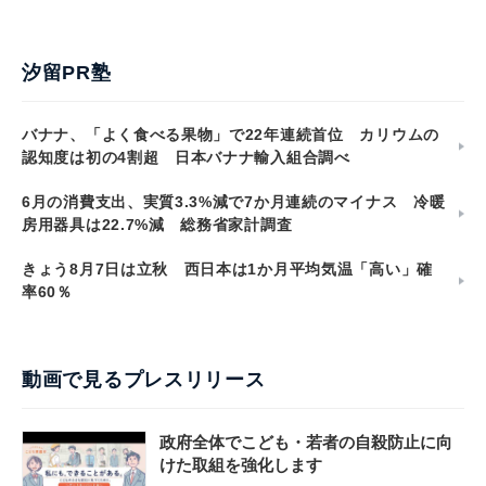
汐留PR塾
バナナ、「よく食べる果物」で22年連続首位 カリウムの
認知度は初の4割超 日本バナナ輸入組合調べ
6月の消費支出、実質3.3%減で7か月連続のマイナス 冷暖
房用器具は22.7%減 総務省家計調査
きょう8月7日は立秋 西日本は1か月平均気温「高い」確
率60％
動画で見るプレスリリース
政府全体でこども・若者の自殺防止に向
けた取組を強化します