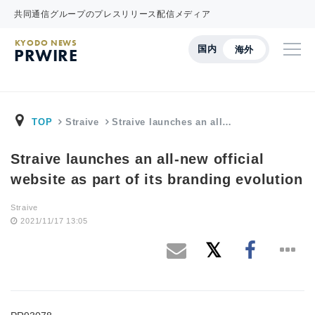
共同通信グループのプレスリリース配信メディア
KYODO NEWS
国内
海外
PRWIRE
TOP
Straive
Straive launches an all…
Straive launches an all-new official
website as part of its branding evolution
Straive
2021/11/17 13:05