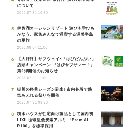
について
2026.07.31 16:30
5
伊良湖オーシャンリゾート 遊びも学びも
かなう、家族みんなで満喫する渥美半島
の夏旅
2026.08.04 11:00
6
【大好評】サブウェイ×「はぴだんぶい」
店頭キャンペーン 『はぴサブサマー！』
第2弾開催のお知らせ
2026.07.31 11:00
7
掛川の祭典シーズン到来! 市内各所で熱
気あふれる祭りを開催
2026.07.31 09:30
8
積水ハウスが住宅向け製品として国内初
LIXIL循環型低炭素アルミ 「PremiAL
R100」を標準採用