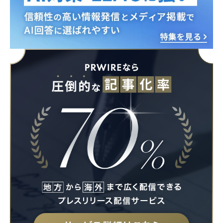
Japanese
English