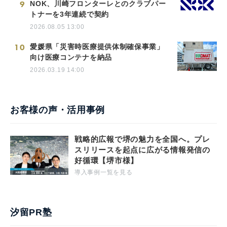
9
NOK、川崎フロンターレとのクラブパー
トナーを3年連続で契約
2026.08.05 13:00
10
愛媛県「災害時医療提供体制確保事業」
向け医療コンテナを納品
2026.03.19 14:00
お客様の声・活用事例
戦略的広報で堺の魅力を全国へ。プレ
スリリースを起点に広がる情報発信の
好循環【堺市様】
導入事例一覧を見る
汐留PR塾