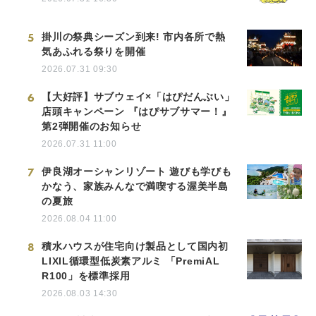
5
掛川の祭典シーズン到来! 市内各所で熱
気あふれる祭りを開催
2026.07.31 09:30
6
【大好評】サブウェイ×「はぴだんぶい」
店頭キャンペーン 『はぴサブサマー！』
第2弾開催のお知らせ
2026.07.31 11:00
7
伊良湖オーシャンリゾート 遊びも学びも
かなう、家族みんなで満喫する渥美半島
の夏旅
2026.08.04 11:00
8
積水ハウスが住宅向け製品として国内初
LIXIL循環型低炭素アルミ 「PremiAL
R100」を標準採用
2026.08.03 14:30