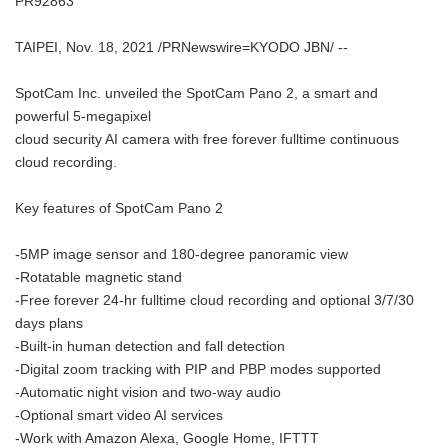
PR92863
TAIPEI, Nov. 18, 2021 /PRNewswire=KYODO JBN/ --
SpotCam Inc. unveiled the SpotCam Pano 2, a smart and
powerful 5-megapixel
cloud security AI camera with free forever fulltime continuous
cloud recording.
Key features of SpotCam Pano 2
-5MP image sensor and 180-degree panoramic view
-Rotatable magnetic stand
-Free forever 24-hr fulltime cloud recording and optional 3/7/30
days plans
-Built-in human detection and fall detection
-Digital zoom tracking with PIP and PBP modes supported
-Automatic night vision and two-way audio
-Optional smart video AI services
-Work with Amazon Alexa, Google Home, IFTTT