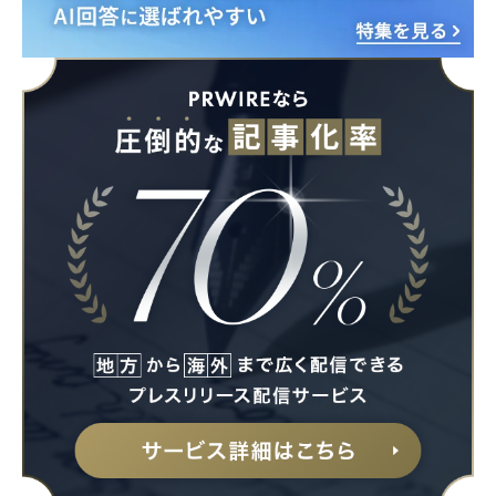
Japanese
English