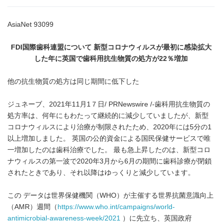
AsiaNet 93099
FDI
国際歯科連盟について 新型コロナウィルスが最初に感染拡大
した年に英国で歯科用抗生物質の処方が
22
％増加
他の抗生物質の処方は同じ期間に低下した
ジュネーブ、2021年11月1７日/ PRNewswire /-歯科用抗生物質の
処方率は、何年にもわたって継続的に減少していましたが、新型
コロナウィルスにより治療が制限されたため、2020年には5分の1
以上増加しました。 英国の公的資金による国民保健サービスで唯
一増加したのは歯科治療でした。 最も急上昇したのは、新型コロ
ナウィルスの第一波で2020年3月から6月の期間に歯科診療が閉鎖
されたときであり、それ以降はゆっくりと減少しています。
この データは世界保健機関（WHO）が主催する世界抗菌意識向上
（AMR）週間（
https://www.who.int/campaigns/world-
antimicrobial-awareness-week/2021
）に先立ち、英国政府