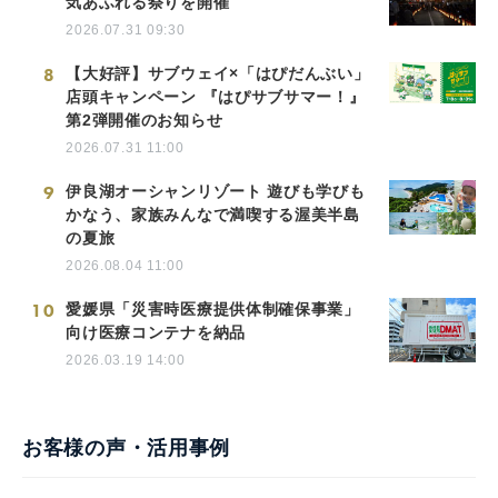
気あふれる祭りを開催
2026.07.31 09:30
8
【大好評】サブウェイ×「はぴだんぶい」
店頭キャンペーン 『はぴサブサマー！』
第2弾開催のお知らせ
2026.07.31 11:00
9
伊良湖オーシャンリゾート 遊びも学びも
かなう、家族みんなで満喫する渥美半島
の夏旅
2026.08.04 11:00
10
愛媛県「災害時医療提供体制確保事業」
向け医療コンテナを納品
2026.03.19 14:00
お客様の声・活用事例