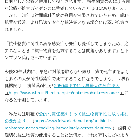
目的とした治療と併用して投与されます。 抗生物質のみによる歯
科治療が処方ガイダンスに準拠していることはほぼありません。
しかし、昨年は対面歯科予約の利用が制限されていたため、歯科
処置が通常、より迅速で安全な解決策となる場合には薬が処方さ
れました。
「抗生物質に耐性のある感染症が発症し蔓延してしまうため、必
要のないときに抗生物質を処方することは問題があります」とト
ンプソン氏は述べています。
今後30年以内に、早急に対策を取らない限り、癌で死亡するより
も多くの人が耐性感染症で死亡することになるでしょう。 世界保
健機関は、 抗菌薬耐性が
2050
年までに世界最大の死亡原因
（
https://www.who.int/health-topics/antimicrobial-resistance
）
に
なると予測しています。
「私たちは明確で
公的な責任感をもって抗生物質耐性に取り組む
必要があり、
（
https://www.fdiworlddental.org/antibiotic-
resistance-needs-tackling-immediately-across-dentistry
）
歯科で
適切な抗生物質の使用することとは何か、それが市民にどのよう