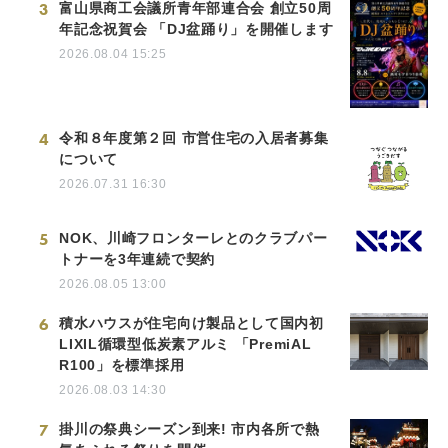
3
富山県商工会議所青年部連合会 創立50周
年記念祝賀会 「DJ盆踊り」を開催します
2026.08.04 15:25
4
令和８年度第２回 市営住宅の入居者募集
について
2026.07.31 16:30
5
NOK、川崎フロンターレとのクラブパー
トナーを3年連続で契約
2026.08.05 13:00
6
積水ハウスが住宅向け製品として国内初
LIXIL循環型低炭素アルミ 「PremiAL
R100」を標準採用
2026.08.03 14:30
7
掛川の祭典シーズン到来! 市内各所で熱