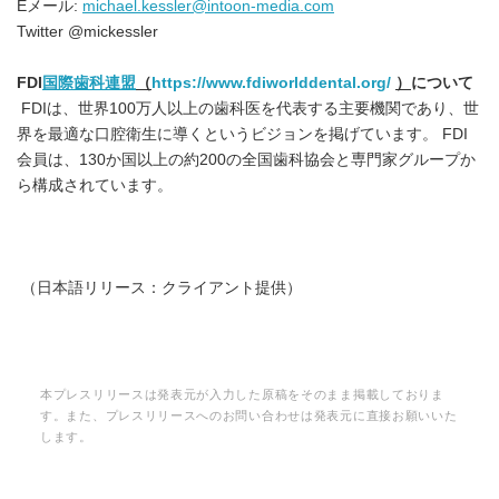
Eメール:
michael.kessler@intoon-media.com
Twitter @mickessler
FDI
国際歯科連盟
（
https://www.fdiworlddental.org/
）
について
FDIは、世界100万人以上の歯科医を代表する主要機関であり、世
界を最適な口腔衛生に導くというビジョンを掲げています。 FDI
会員は、130か国以上の約200の全国歯科協会と専門家グループか
ら構成されています。
（日本語リリース：クライアント提供）
本プレスリリースは発表元が入力した原稿をそのまま掲載しておりま
す。また、プレスリリースへのお問い合わせは発表元に直接お願いいた
します。