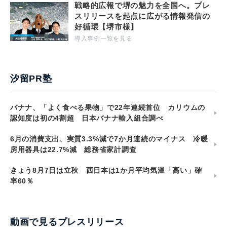
戦略的広報で堺の魅力を全国へ。プレ
スリリースを起点に広がる情報発信の
好循環【堺市様】
導入事例一覧を見る
汐留PR塾
バナナ、「よく食べる果物」で22年連続首位 カリウムの
認知度は初の4割超 日本バナナ輸入組合調べ
6月の消費支出、実質3.3%減で7か月連続のマイナス 冷暖
房用器具は22.7%減 総務省家計調査
きょう8月7日は立秋 西日本は1か月平均気温「高い」確
率60％
動画で見るプレスリリース