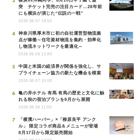
3
突 チケット完売の注目カード…28年前
にも横浜が演じた“伝説の一戦”
English
2026.08.07 19:00
4
神奈川県厚木市に初の自社運営型物流拠
点が稼働～住宅資材物流を集約・効率化
し物流ネットワークを最適化～
2026.08.06 13:00
5
中国と米国の経済界が関係を強化し、サ
プライチェーン協力の新たな機会を模索
2026.08.07 10:00
6
亀の井ホテル 有馬 有馬の歴史と文化に触
れる秋の宿泊プランを9月から展開
2026.08.06 11:00
7
「横濱ハーバー」×「柳原良平 アンク
ル」 限定コラボ商品＆メニューが登場
8月17日から限定販売開始