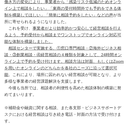
働き方の変化により、事業者から「感染リスク低減のためオンラ
イン上で相談をしたい」「東商の受付時間外でも予約をできる体
制を構築してほしい」「簡単に相談予約をしたい」などの声
が当
所に寄せられるようになりました。
これを受け、
事業者がより効率的かつ安心して経営相談を行え
るよう、予約受付から相談までワンストップでオンライン対応可
能な体制を構築しました。
相談センターで実施する、①窓口専門相談・②海外ビジネス相
談・③創業相談・④経営相談の４種類を対象として、
24時間オン
ライン上で予約を受け付けます。相談方法は対面、もしくはZoom
を用いたオンラインのどちらかを各社のニーズに沿って選択可
能
。これにより、場所に囚われない経営相談が可能となり、より
多様な事業者の経営課題解決を支援します。
今後も当所では、相談者の利便性を高めた相談体制の構築に努
めてまいります。
※補助金や融資に関する相談、また各支部・ビジネスサポートデ
スクにおける経営相談は引き続き電話・対面の方法で受け付けま
す。