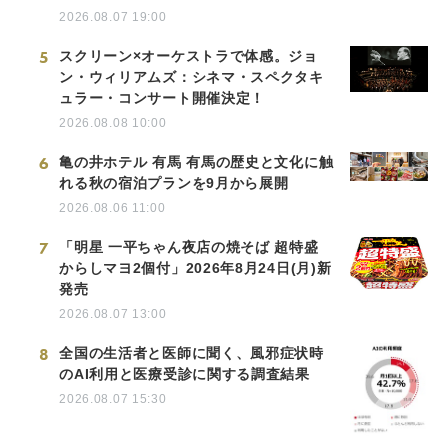
2026.08.07 19:00
5
スクリーン×オーケストラで体感。ジョ
ン・ウィリアムズ：シネマ・スペクタキ
ュラー・コンサート開催決定！
2026.08.08 10:00
6
亀の井ホテル 有馬 有馬の歴史と文化に触
れる秋の宿泊プランを9月から展開
2026.08.06 11:00
7
「明星 一平ちゃん夜店の焼そば 超特盛
からしマヨ2個付」2026年8月24日(月)新
発売
2026.08.07 13:00
8
全国の生活者と医師に聞く、風邪症状時
のAI利用と医療受診に関する調査結果
2026.08.07 15:30