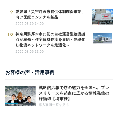
9
愛媛県「災害時医療提供体制確保事業」
向け医療コンテナを納品
2026.03.19 14:00
10
神奈川県厚木市に初の自社運営型物流拠
点が稼働～住宅資材物流を集約・効率化
し物流ネットワークを最適化～
2026.08.06 13:00
お客様の声・活用事例
戦略的広報で堺の魅力を全国へ。プレ
スリリースを起点に広がる情報発信の
好循環【堺市様】
導入事例一覧を見る