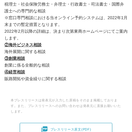
税理士・社会保険労務士・弁理士・行政書士・司法書士・国際弁
護士への専門的な相談
※窓口専門相談における当オンライン予約システムは、2022年1月
末までの暫定措置となります。
2022年2月以降の詳細は、決まり次第東商ホームページにてご案内
します。
②海外ビジネス相談
海外展開に関する相談
③創業相談
創業に係る全般的な相談
④経営相談
販路開拓や資金繰りに関する相談
本プレスリリースは発表元が入力した原稿をそのまま掲載しておりま
す。また、プレスリリースへのお問い合わせは発表元に直接お願いいた
します。

プレスリリース原文(PDF)