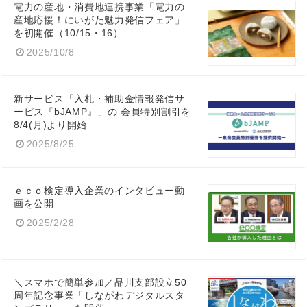
電力の産地・消費地連携事業「電力の
産地応援！にいがた魅力発信フェア」
を初開催（10/15・16）
2025/10/8
新サービス「入札・補助金情報発信サ
ービス『bJAMP』」の 会員特別割引を
8/4(月)より開始
2025/8/25
ｅｃｏ検定導入企業のインタビュー動
画を公開
2025/2/28
＼スマホで簡単参加／品川支部設立50
周年記念事業「しながわデジタルスタ