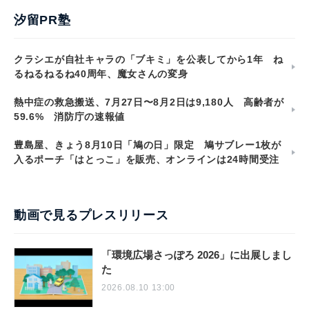
汐留PR塾
クラシエが自社キャラの「ブキミ」を公表してから1年 ね
るねるねるね40周年、魔女さんの変身
熱中症の救急搬送、7月27日〜8月2日は9,180人 高齢者が
59.6% 消防庁の速報値
豊島屋、きょう8月10日「鳩の日」限定 鳩サブレー1枚が
入るポーチ「はとっこ」を販売、オンラインは24時間受注
動画で見るプレスリリース
「環境広場さっぽろ 2026」に出展しまし
た
2026.08.10 13:00