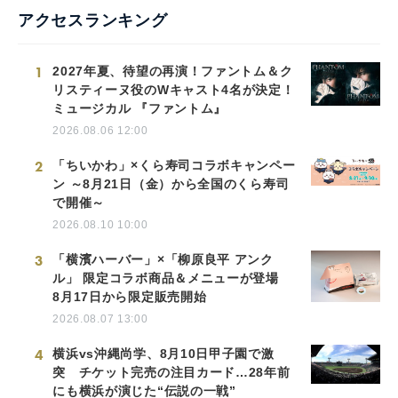
アクセスランキング
1
2027年夏、待望の再演！ファントム＆ク
リスティーヌ役のWキャスト4名が決定！
ミュージカル 『ファントム』
2026.08.06 12:00
2
「ちいかわ」×くら寿司コラボキャンペー
ン ～8月21日（金）から全国のくら寿司
で開催～
2026.08.10 10:00
3
「横濱ハーバー」×「柳原良平 アンク
ル」 限定コラボ商品＆メニューが登場
8月17日から限定販売開始
2026.08.07 13:00
4
横浜vs沖縄尚学、8月10日甲子園で激
突 チケット完売の注目カード…28年前
にも横浜が演じた“伝説の一戦”