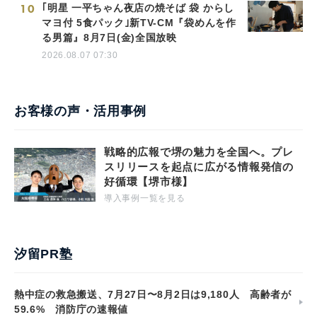
10
｢明星 一平ちゃん夜店の焼そば 袋 からし
マヨ付 5食パック｣新TV-CM『袋めんを作
る男篇』8月7日(金)全国放映
2026.08.07 07:30
お客様の声・活用事例
戦略的広報で堺の魅力を全国へ。プレ
スリリースを起点に広がる情報発信の
好循環【堺市様】
導入事例一覧を見る
汐留PR塾
熱中症の救急搬送、7月27日〜8月2日は9,180人 高齢者が
59.6% 消防庁の速報値