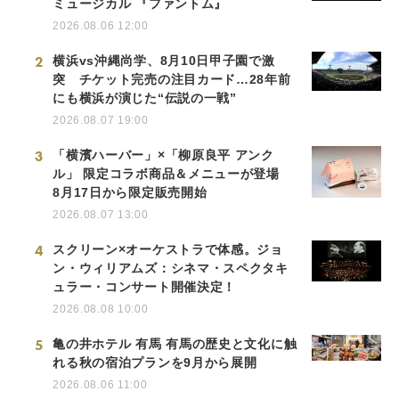
ミュージカル 『ファントム』
2026.08.06 12:00
2
横浜vs沖縄尚学、8月10日甲子園で激
突 チケット完売の注目カード…28年前
にも横浜が演じた“伝説の一戦”
2026.08.07 19:00
3
「横濱ハーバー」×「柳原良平 アンク
ル」 限定コラボ商品＆メニューが登場
8月17日から限定販売開始
2026.08.07 13:00
4
スクリーン×オーケストラで体感。ジョ
ン・ウィリアムズ：シネマ・スペクタキ
ュラー・コンサート開催決定！
2026.08.08 10:00
5
亀の井ホテル 有馬 有馬の歴史と文化に触
れる秋の宿泊プランを9月から展開
2026.08.06 11:00