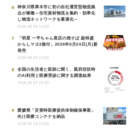
6
神奈川県厚木市に初の自社運営型物流拠
点が稼働～住宅資材物流を集約・効率化
し物流ネットワークを最適化～
2026.08.06 13:00
7
「明星 一平ちゃん夜店の焼そば 超特盛
からしマヨ2個付」2026年8月24日(月)新
発売
2026.08.07 13:00
8
全国の生活者と医師に聞く、風邪症状時
のAI利用と医療受診に関する調査結果
2026.08.07 15:30
9
愛媛県「災害時医療提供体制確保事業」
向け医療コンテナを納品
2026.03.19 14:00