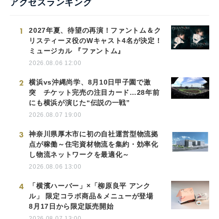
アクセスランキング
1
2027年夏、待望の再演！ファントム＆ク
リスティーヌ役のWキャスト4名が決定！
ミュージカル 『ファントム』
2026.08.06 12:00
2
横浜vs沖縄尚学、8月10日甲子園で激
突 チケット完売の注目カード…28年前
にも横浜が演じた“伝説の一戦”
2026.08.07 19:00
3
神奈川県厚木市に初の自社運営型物流拠
点が稼働～住宅資材物流を集約・効率化
し物流ネットワークを最適化～
2026.08.06 13:00
4
「横濱ハーバー」×「柳原良平 アンク
ル」 限定コラボ商品＆メニューが登場
8月17日から限定販売開始
2026.08.07 13:00