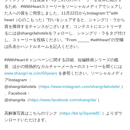
るため、#WithHeartストーリーをソーシャルメディアでシェアし
た人への賞をご用意しました。11月22日からInstagramで"with
heart（心のこもった）"行いをシェアすると、シャングリ・ラから
賞を獲得するチャンスがございます。コンテストにエントリーす
るには@shangrilahotelsをフォローし、シャングリ・ラをタグ付け
し、ストーリーを投稿ください。"From _____ #withheart"の空欄
は氏名かハンドルネームを記入ください。
#WithHeartキャンペーンに関する詳細、短編映画シリーズの鑑
賞、ほかの情熱的なカルチャーメーカーのストーリーを聞くには
www.shangri-la.com/50years
を参照ください。ソーシャルメディ
アInstagram ：
@shangrilahotels（
https://www.instagram.com/shangrilahotels/
）
、Facebook：
@shangrila（
https://www.facebook.com/shangrila/
）
高解像写真はこちらのリンク（
https://bit.ly/3qvmk8C
）よりダウ
ンロードいただけます。