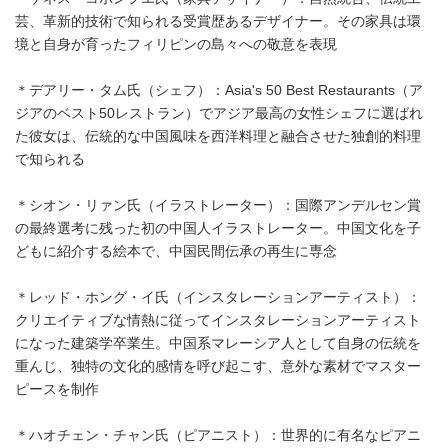
芸、革新的技術で知られる受賞歴あるデザイナー。その家具は環
境と自身が育ったフィリピンの島々への敬意を表現
＊デアリー・タム氏（シェフ）：Asia's 50 Best Restaurants（ア
ジアのベスト50レストラン）でアジア最高の女性シェフに選ばれ
た彼女は、伝統的な中国風味を西洋料理と融合させた独創的料理
で知られる
＊シオン・リァン氏（イラストレーター）：国際アンデルセン賞
の最終選考に残った初の中国人イラストレーター。中国文化を子
どもに紹介する絵本で、中国民間伝承の再生に専念
＊レッド・ホング・イ氏（インスタレーションアーティスト）：
クリエイティブな情熱に従ってインスタレーションアーティスト
になった建築学卒業生。中国系マレーシア人として自身の伝統を
重んじ、独特の文化的感情を呼び起こす、意外な素材でマスター
ピースを制作
＊ハオチェン・チャン氏（ピアニスト）：世界的に有名なピアニ