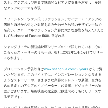
スト。アジアおよび世界で魅惑的なピアノ協奏曲を演奏し、多彩
なアジアのテーマを表現
＊フーシャン・ツァン氏（ファッションデザイナー）：アジアの
伝統と西洋から受けた影響を組み合わせた独特のデザイン手法で
名高い。グローバルファッション業界に大きな影響を与えた1人と
してBusiness of Fashion 500に選ばれる
シャングリ・ラの新短編映画シリーズの中で語られている、心の
こもったストーリーのうち一部、6話は2022年1月にかけてリリー
スされます。
プロモーション予告映像は
www.shangri-la.com/50years
からご覧
いただけます。このサイトでは、インスピレーションとなりえる
ようなストーリーや、さまざまな業界のトレンドや展望、全力を
込める多くのアジアのイノベーター、起業家、ビジョナリーの物
語がございます。短編映画の完全版は数週間のうちにリリースす
る予定です。
シャングリ・ラは賞賛すべきこれらのストーリーを世界に紹介す