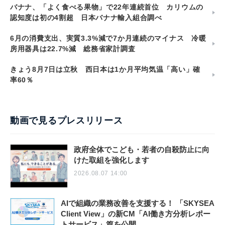
バナナ、「よく食べる果物」で22年連続首位 カリウムの
認知度は初の4割超 日本バナナ輸入組合調べ
6月の消費支出、実質3.3%減で7か月連続のマイナス 冷暖
房用器具は22.7%減 総務省家計調査
きょう8月7日は立秋 西日本は1か月平均気温「高い」確
率60％
動画で見るプレスリリース
政府全体でこども・若者の自殺防止に向
けた取組を強化します
2026.08.07 14:00
AIで組織の業務改善を支援する！ 「SKYSEA
Client View」の新CM「AI働き方分析レポー
トサービス」篇を公開