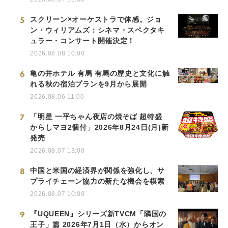
5
スクリーン×オーケストラで体感。ジョ
ン・ウィリアムズ：シネマ・スペクタキ
ュラー・コンサート開催決定！
2026.08.08 10:00
6
亀の井ホテル 有馬 有馬の歴史と文化に触
れる秋の宿泊プランを9月から展開
2026.08.06 11:00
7
「明星 一平ちゃん夜店の焼そば 超特盛
からしマヨ2個付」2026年8月24日(月)新
発売
2026.08.07 13:00
8
中国と米国の経済界が関係を強化し、サ
プライチェーン協力の新たな機会を模索
2026.08.07 10:00
9
『UQUEEN』シリーズ新TVCM「隣国の
王子」篇 2026年7月1日（水）からオン