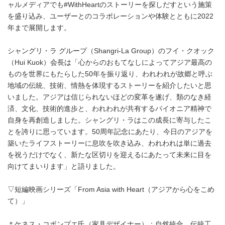
ャルメディアでも#WithHeartのストーリーを探しだすという施策
を盛り込み、ユーザーとのコラボレーションや体験とともに2022
年まで展開します。
シャングリ・ラ グループ（Shangri-La Group）のフイ・クオック
（Hui Kuok）会長は「心からのおもてなしによってアジア最高の
ものを世界にもたらした50年を振り返り、われわれが故郷と呼ぶ
地域の伝統、技術、情熱を体現するストーリーを紹介したいと思
いました。アジアは信じられないほどの変革を遂げ、類のなき経
済、文化、技術的進歩と、われわれが共有するパイオニア精神で
自身を再創造しました。シャングリ・ラはこの成長に寄与したこ
とを誇りに思っています。50周年記念にあたり、今日のアジアを
築いたライフストーリーに息吹を吹き込み、われわれは単に過去
を祝うだけでなく、新たな区切りを迎えるにあたって未来に目を
向けてまいります」と語りました。
▽短編映画シリーズ「From Asia with Heart（アジアから心をこめ
て）」
＊ケネス・コボンプエ氏（家具デザイナー）：自然統合、伝統工