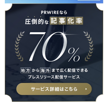
Japanese
English