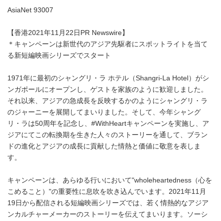
AsiaNet 93007
【香港2021年11月22日PR Newswire】
＊キャンペーンは新世代のアジア先駆者にスポットライトを当て
る新短編映画シリーズでスタート
1971年に最初のシャングリ・ラ ホテル（Shangri-La Hotel）がシ
ンガポールにオープンし、ゲストを家族のように歓迎しました。
それ以来、アジアの急成長を反映するかのようにシャングリ・ラ
のジャーニーを展開してまいりました。そして、今年シャング
リ・ラは50周年を記念し、#WithHeartキャンペーンを実施し、ア
ジアにてこの転換期を生きた人々のストーリーを通して、ブラン
ドの進化とアジアの成長に貢献した情熱と価値に敬意を表しま
す。
キャンペーンは、あらゆる行いにおいて"wholeheartedness（心を
こめること）"の重要性に息吹を吹き込んでいます。2021年11月
19日から配信される短編映画シリーズでは、若く情熱的なアジア
ンカルチャーメーカーのストーリーを伝えてまいります。ソーシ