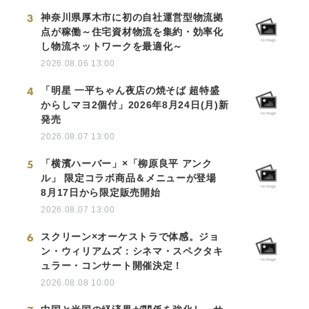
3
神奈川県厚木市に初の自社運営型物流拠
点が稼働～住宅資材物流を集約・効率化
し物流ネットワークを最適化～
2026.08.06 13:00
4
「明星 一平ちゃん夜店の焼そば 超特盛
からしマヨ2個付」2026年8月24日(月)新
発売
2026.08.07 13:00
5
「横濱ハーバー」×「柳原良平 アンク
ル」 限定コラボ商品＆メニューが登場
8月17日から限定販売開始
2026.08.07 13:00
6
スクリーン×オーケストラで体感。ジョ
ン・ウィリアムズ：シネマ・スペクタキ
ュラー・コンサート開催決定！
2026.08.08 10:00