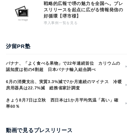
戦略的広報で堺の魅力を全国へ。プレ
スリリースを起点に広がる情報発信の
好循環【堺市様】
導入事例一覧を見る
汐留PR塾
バナナ、「よく食べる果物」で22年連続首位 カリウムの
認知度は初の4割超 日本バナナ輸入組合調べ
6月の消費支出、実質3.3%減で7か月連続のマイナス 冷暖
房用器具は22.7%減 総務省家計調査
きょう8月7日は立秋 西日本は1か月平均気温「高い」確
率60％
動画で見るプレスリリース