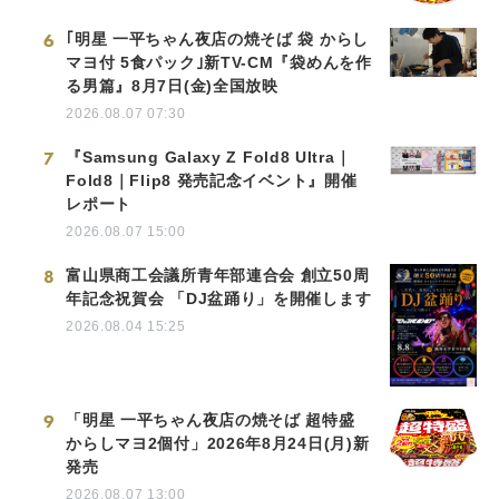
6
｢明星 一平ちゃん夜店の焼そば 袋 からし
マヨ付 5食パック｣新TV-CM『袋めんを作
る男篇』8月7日(金)全国放映
2026.08.07 07:30
7
『Samsung Galaxy Z Fold8 Ultra｜
Fold8｜Flip8 発売記念イベント』開催
レポート
2026.08.07 15:00
8
富山県商工会議所青年部連合会 創立50周
年記念祝賀会 「DJ盆踊り」を開催します
2026.08.04 15:25
9
「明星 一平ちゃん夜店の焼そば 超特盛
からしマヨ2個付」2026年8月24日(月)新
発売
2026.08.07 13:00