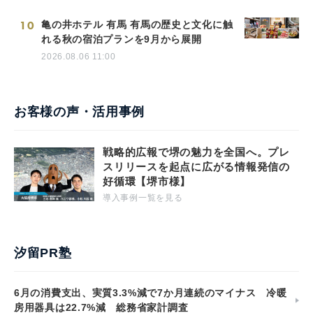
10
亀の井ホテル 有馬 有馬の歴史と文化に触
れる秋の宿泊プランを9月から展開
2026.08.06 11:00
お客様の声・活用事例
戦略的広報で堺の魅力を全国へ。プレ
スリリースを起点に広がる情報発信の
好循環【堺市様】
導入事例一覧を見る
汐留PR塾
6月の消費支出、実質3.3%減で7か月連続のマイナス 冷暖
房用器具は22.7%減 総務省家計調査