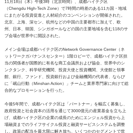
11月18日（木）午後3時（北京時間）、成都ハイテク区
（Chengdu High-Tech Zone）で7時間の時差のある11カ国・地域
にまたがる投資促進と人材紹介のコンベンションが開催された。
北京、上海、深セン、杭州などの中国の主要都市に加えて、欧
州、日本、韓国、シンガポールなどの国の主要地域を含む118のサ
ブ会場が世界中に開設された。
メイン会場は成都ハイテク区のNetwork Governance Center（ネ
ットワークガバナンスセンター）1階ロビーで、成都ハイテク区担
当の関係者が国際的に有名な商工会議所および協会、世界中のシ
ンクタンク、科学研究機関、投資大使と投資機関、大使館と領事
館、銀行、ファンド、投資銀行および金融機関の代表者、ならび
に「岷山行動（Minshan Action）」チームと業界専門家に向けて総
合的なプロモーションを行った。
今後5年間で、成都ハイテク区は「パートナー」を幅広く募集し、
政府投資と社会資本の活用を通じて3000億元の産業基金を立ち上
げ、成都ハイテク区の企業の成長のためにエンジェル投資から上
場融資までのライフサイクル投資と融資サービスシステムを調整
し、政策の配当を最大限に解き放ち、いくつかのセグメントで世