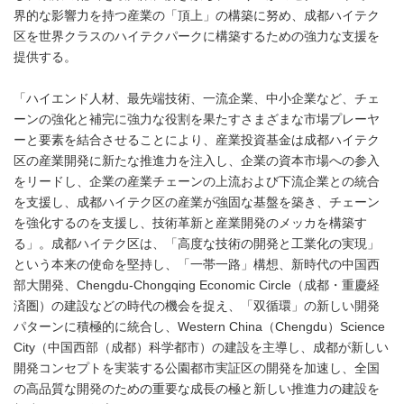
界的な影響力を持つ産業の「頂上」の構築に努め、成都ハイテク
区を世界クラスのハイテクパークに構築するための強力な支援を
提供する。
「ハイエンド人材、最先端技術、一流企業、中小企業など、チェ
ーンの強化と補完に強力な役割を果たすさまざまな市場プレーヤ
ーと要素を結合させることにより、産業投資基金は成都ハイテク
区の産業開発に新たな推進力を注入し、企業の資本市場への参入
をリードし、企業の産業チェーンの上流および下流企業との統合
を支援し、成都ハイテク区の産業が強固な基盤を築き、チェーン
を強化するのを支援し、技術革新と産業開発のメッカを構築す
る」。成都ハイテク区は、「高度な技術の開発と工業化の実現」
という本来の使命を堅持し、「一帯一路」構想、新時代の中国西
部大開発、Chengdu-Chongqing Economic Circle（成都・重慶経
済圏）の建設などの時代の機会を捉え、「双循環」の新しい開発
パターンに積極的に統合し、Western China（Chengdu）Science
City（中国西部（成都）科学都市）の建設を主導し、成都が新しい
開発コンセプトを実装する公園都市実証区の開発を加速し、全国
の高品質な開発のための重要な成長の極と新しい推進力の建設を