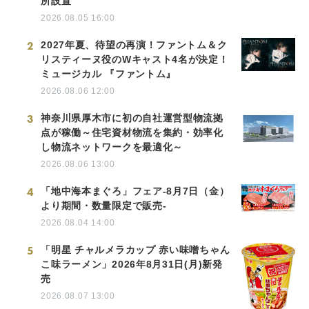
所設置
2026.08.05 16:00
2
2027年夏、待望の再演！ファントム＆ク
リスティーヌ役のWキャスト4名が決定！
ミュージカル 『ファントム』
2026.08.06 12:00
3
神奈川県厚木市に初の自社運営型物流拠
点が稼働～住宅資材物流を集約・効率化
し物流ネットワークを最適化～
2026.08.06 13:00
4
「地中海本まぐろ」フェア-8月7日（金）
より期間・数量限定で販売-
2026.08.04 14:00
5
「明星 チャルメラカップ 赤い味噌ちゃん
こ味ラーメン」2026年8月31日(月)新発
売
2026.08.07 13:00