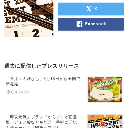
X
Facebook
過去に配信したプレスリリース
「果汁グミ洋なし」8月18日から全国で
新発売
8/4 14:00
「即攻元気」ブランドからグミが初登
場！アミノ酸などを配合し手軽に元気
をチャージ！「即攻元気グミ」