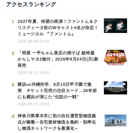
アクセスランキング
1
2027年夏、待望の再演！ファントム＆ク
リスティーヌ役のWキャスト4名が決定！
ミュージカル 『ファントム』
2026.08.06 12:00
2
「明星 一平ちゃん夜店の焼そば 超特盛
からしマヨ2個付」2026年8月24日(月)新
発売
2026.08.07 13:00
3
横浜vs沖縄尚学、8月10日甲子園で激
突 チケット完売の注目カード…28年前
にも横浜が演じた“伝説の一戦”
2026.08.07 19:00
4
神奈川県厚木市に初の自社運営型物流拠
点が稼働～住宅資材物流を集約・効率化
し物流ネットワークを最適化～