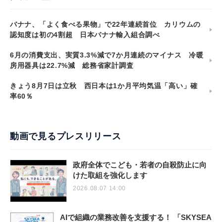
バナナ、「よく食べる果物」で22年連続首位 カリウムの
認知度は初の4割超 日本バナナ輸入組合調べ
6月の消費支出、実質3.3%減で7か月連続のマイナス 冷暖
房用器具は22.7%減 総務省家計調査
きょう8月7日は立秋 西日本は1か月平均気温「高い」確
率60％
動画で見るプレスリリース
政府全体でこども・若者の自殺防止に向
けた取組を強化します
2026.08.07 14:00
AIで組織の業務改善を支援する！ 「SKYSEA