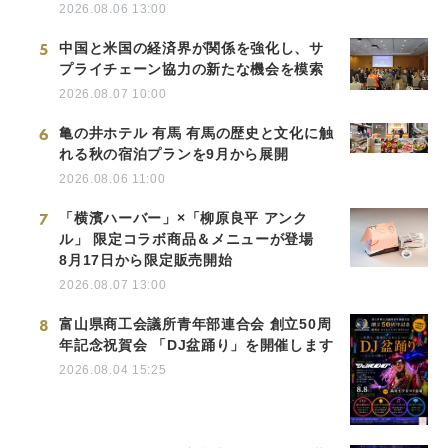
2026.08.06 13:00
5
中国と米国の経済界が関係を強化し、サ
プライチェーン協力の新たな機会を模索
2026.08.07 10:00
6
亀の井ホテル 有馬 有馬の歴史と文化に触
れる秋の宿泊プランを9月から展開
2026.08.06 11:00
7
「横濱ハーバー」×「柳原良平 アンク
ル」 限定コラボ商品＆メニューが登場
8月17日から限定販売開始
2026.08.07 13:00
8
富山県商工会議所青年部連合会 創立50周
年記念祝賀会 「DJ盆踊り」を開催します
2026.08.04 15:25