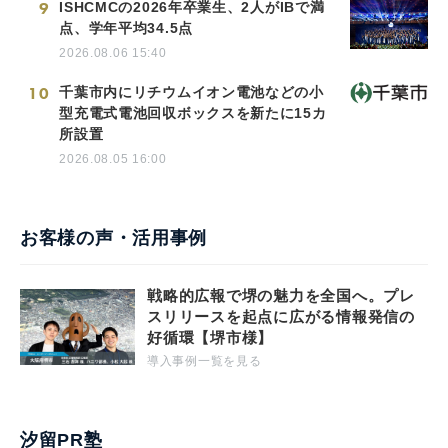
9
ISHCMCの2026年卒業生、2人がIBで満
点、学年平均34.5点
2026.08.06 15:40
10
千葉市内にリチウムイオン電池などの小
型充電式電池回収ボックスを新たに15カ
所設置
2026.08.05 16:00
お客様の声・活用事例
戦略的広報で堺の魅力を全国へ。プレ
スリリースを起点に広がる情報発信の
好循環【堺市様】
導入事例一覧を見る
汐留PR塾