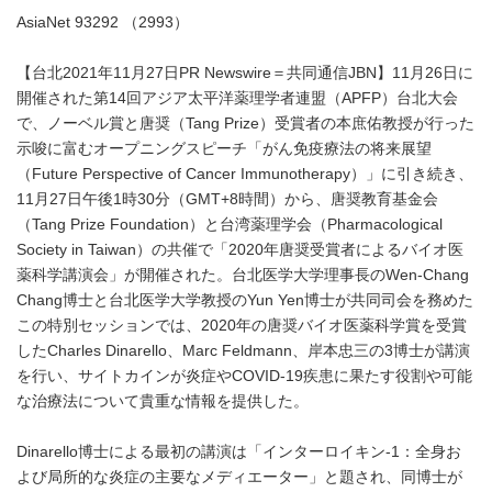
AsiaNet 93292 （2993）
【台北2021年11月27日PR Newswire＝共同通信JBN】11月26日に
開催された第14回アジア太平洋薬理学者連盟（APFP）台北大会
で、ノーベル賞と唐奨（Tang Prize）受賞者の本庶佑教授が行った
示唆に富むオープニングスピーチ「がん免疫療法の将来展望
（Future Perspective of Cancer Immunotherapy）」に引き続き、
11月27日午後1時30分（GMT+8時間）から、唐奨教育基金会
（Tang Prize Foundation）と台湾薬理学会（Pharmacological
Society in Taiwan）の共催で「2020年唐奨受賞者によるバイオ医
薬科学講演会」が開催された。台北医学大学理事長のWen-Chang
Chang博士と台北医学大学教授のYun Yen博士が共同司会を務めた
この特別セッションでは、2020年の唐奨バイオ医薬科学賞を受賞
したCharles Dinarello、Marc Feldmann、岸本忠三の3博士が講演
を行い、サイトカインが炎症やCOVID-19疾患に果たす役割や可能
な治療法について貴重な情報を提供した。
Dinarello博士による最初の講演は「インターロイキン-1：全身お
よび局所的な炎症の主要なメディエーター」と題され、同博士が