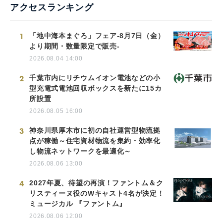
アクセスランキング
1
「地中海本まぐろ」フェア-8月7日（金）
より期間・数量限定で販売-
2026.08.04 14:00
2
千葉市内にリチウムイオン電池などの小
型充電式電池回収ボックスを新たに15カ
所設置
2026.08.05 16:00
3
神奈川県厚木市に初の自社運営型物流拠
点が稼働～住宅資材物流を集約・効率化
し物流ネットワークを最適化～
2026.08.06 13:00
4
2027年夏、待望の再演！ファントム＆ク
リスティーヌ役のWキャスト4名が決定！
ミュージカル 『ファントム』
2026.08.06 12:00