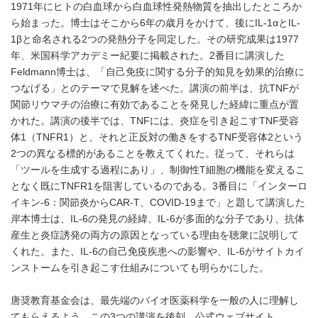
1971年にヒトの白血球から白血球性発熱物質を抽出したところか
ら始まった。博士はそこから6年の歳月をかけて、後にIL-1αとIL-
1βと命名される2つの発熱分子を同定した。その研究成果は1977
年、米国科学アカデミー紀要に掲載された。2番目に講演した
Feldmann博士は、「自己免疫に関する分子的知見を効果的治療に
つなげる」とのテーマで見解を述べた。講演の前半は、抗TNFが
関節リウマチの治療に有効であることを発見した経緯に重点が置
かれた。講演の後半では、TNFには、炎症を引き起こすTNF受容
体1（TNFR1）と、それと正反対の働きをするTNF受容体2という
2つの異なる標的があることを教えてくれた。従って、それらは
「ツールを生成する過程にあり」、制御性T細胞の機能を変えるこ
となく既にTNFR1を阻害しているのである。3番目に「インターロ
イキン-6：関節炎からCAR-T、COVID-19まで」と題して講演した
岸本博士は、IL-6の発見の経緯、IL-6が多面的な分子であり、抗体
産生と炎症誘発の両方の原因となっている理由を聴衆に説明して
くれた。また、IL-6の自己免疫疾患への影響や、IL-6がサイトカイ
ンストームを引き起こす仕組みについても明らかにした。
唐奨教育基金会は、最先端のバイオ医薬科学を一般の人に理解し
てもらえるよう、この3つの講演を後刻、公式ウェブサイト