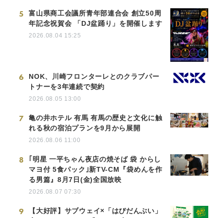
5
富山県商工会議所青年部連合会 創立50周
年記念祝賀会 「DJ盆踊り」を開催します
2026.08.04 15:25
6
NOK、川崎フロンターレとのクラブパー
トナーを3年連続で契約
2026.08.05 13:00
7
亀の井ホテル 有馬 有馬の歴史と文化に触
れる秋の宿泊プランを9月から展開
2026.08.06 11:00
8
｢明星 一平ちゃん夜店の焼そば 袋 からし
マヨ付 5食パック｣新TV-CM『袋めんを作
る男篇』8月7日(金)全国放映
2026.08.07 07:30
9
【大好評】サブウェイ×「はぴだんぶい」