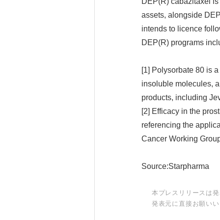
DEP(R) cabazitaxel is 
assets, alongside DEP
intends to licence fol
DEP(R) programs inclu
[1] Polysorbate 80 is a
insoluble molecules, 
products, including Je
[2] Efficacy in the pro
referencing the applica
Cancer Working Group
Source:Starpharma
本プレスリリースは発
発表元に直接お願いい