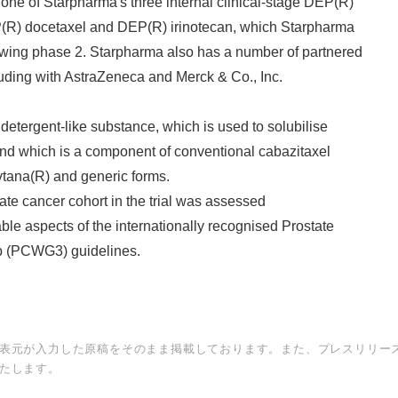
one of Starpharma's three internal clinical-stage DEP(R)
(R) docetaxel and DEP(R) irinotecan, which Starpharma
lowing phase 2. Starpharma also has a number of partnered
English
ding with AstraZeneca and Merck & Co., Inc.
 detergent-like substance, which is used to solubilise
and which is a component of conventional cabazitaxel
vtana(R) and generic forms.
state cancer cohort in the trial was assessed
ble aspects of the internationally recognised Prostate
 (PCWG3) guidelines.
表元が入力した原稿をそのまま掲載しております。また、プレスリリー
たします。