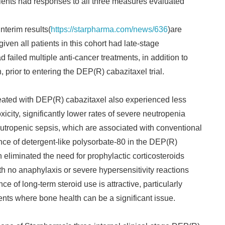
ients had responses to all three measures evaluated
nterim results(
https://starpharma.com/news/636
)are
 given all patients in this cohort had late-stage
 failed multiple anti-cancer treatments, in addition to
, prior to entering the DEP(R) cabazitaxel trial.
treated with DEP(R) cabazitaxel also experienced less
city, significantly lower rates of severe neutropenia
utropenic sepsis, which are associated with conventional
ce of detergent-like polysorbate-80 in the DEP(R)
 eliminated the need for prophylactic corticosteroids
Japanese
th no anaphylaxis or severe hypersensitivity reactions
e of long-term steroid use is attractive, particularly
ients where bone health can be a significant issue.