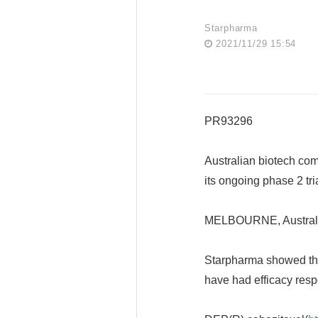
Starpharma
2021/11/29 15:54
PR93296
Australian biotech com
its ongoing phase 2 tr
MELBOURNE, Australi
Starpharma showed tha
have had efficacy resp