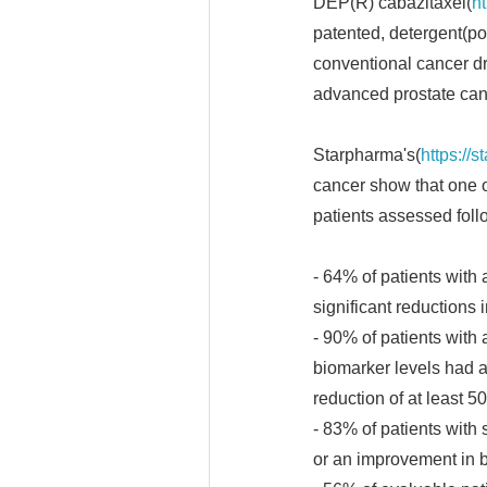
DEP(R) cabazitaxel(
h
patented, detergent(pol
conventional cancer dr
advanced prostate can
Starpharma's(
https://
cancer show that one o
patients assessed fol
- 64% of patients wit
significant reductions 
- 90% of patients wit
biomarker levels had 
reduction of at least 5
- 83% of patients with
or an improvement in 