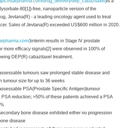
ttps://starpharma.com/drug_delivery/dep_cabazitaxel
)is a
ysorbate-80[1])-free, nanoparticle version of the
ug, Jevtana(R) - a leading oncology agent used to treat
cer. Sales of Jevtana(R) exceeded US$600 million in 2020.
starpharma.com/
)interim results in Stage IV prostate
r more efficacy signals[2] were observed in 100% of
lowing DEP(R) cabazitaxel treatment.
h assessable tumours saw prolonged stable disease and
in tumour size for up to 36 weeks
h assessable PSA(Prostate Specific Antigen)tumour
a PSA reduction; >50% of these patients achieved a PSA
0%
 secondary bone disease exhibited either no progression
bone disease