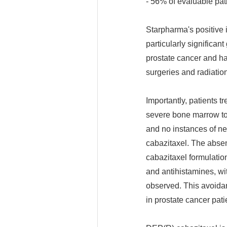
- 56% of evaluable pat
Starpharma's positive i
particularly significant
prostate cancer and had
surgeries and radiation
Importantly, patients 
severe bone marrow toxi
and no instances of ne
cabazitaxel. The absen
cabazitaxel formulation
and antihistamines, wi
observed. This avoidanc
in prostate cancer pat