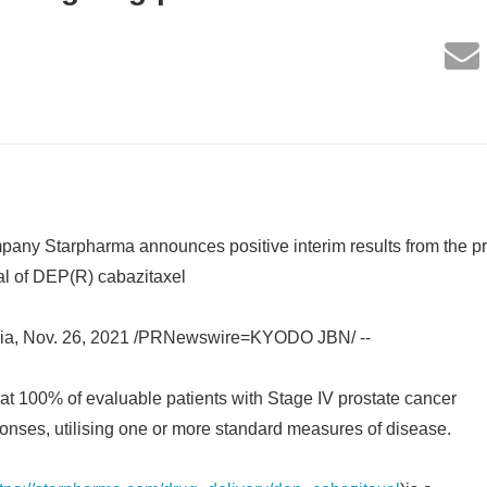
pany Starpharma announces positive interim results from the pr
ial of DEP(R) cabazitaxel
a, Nov. 26, 2021 /PRNewswire=KYODO JBN/ --
t 100% of evaluable patients with Stage IV prostate cancer
onses, utilising one or more standard measures of disease.