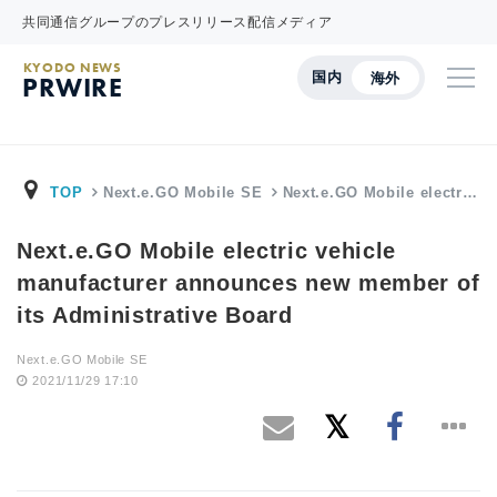
共同通信グループのプレスリリース配信メディア
KYODO NEWS
国内
海外
PRWIRE
TOP
Next.e.GO Mobile SE
Next.e.GO Mobile electr…
Next.e.GO Mobile electric vehicle
manufacturer announces new member of
its Administrative Board
Next.e.GO Mobile SE
2021/11/29 17:10