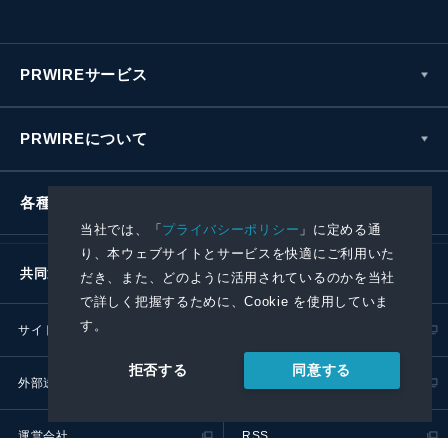
PRWIREサービス
PRWIREについて
各種お問い合わせ
当社では、「
プライバシーポリシー
」に定める通
り、本ウェブサイトとサービスを快適にご利用いた
共同通信社グループ
だき、また、どのように活用されているのかを当社
で詳しく把握するために、Cookie を使用していま
す。
サイトポリシー
プライバシーポリシー
同意する
拒否する
外部送信ポリシー
プレスリリース取扱基準
運営会社
RSS