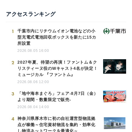
English
アクセスランキング
1
千葉市内にリチウムイオン電池などの小
型充電式電池回収ボックスを新たに15カ
所設置
2026.08.05 16:00
2
2027年夏、待望の再演！ファントム＆ク
リスティーヌ役のWキャスト4名が決定！
ミュージカル 『ファントム』
2026.08.06 12:00
3
「地中海本まぐろ」フェア-8月7日（金）
より期間・数量限定で販売-
2026.08.04 14:00
4
神奈川県厚木市に初の自社運営型物流拠
点が稼働～住宅資材物流を集約・効率化
し物流ネットワークを最適化～