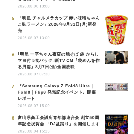
2026.08.06 13:00
5
「明星 チャルメラカップ 赤い味噌ちゃん
こ味ラーメン」2026年8月31日(月)新発
売
2026.08.07 13:00
6
｢明星 一平ちゃん夜店の焼そば 袋 からし
マヨ付 5食パック｣新TV-CM『袋めんを作
る男篇』8月7日(金)全国放映
2026.08.07 07:30
7
『Samsung Galaxy Z Fold8 Ultra｜
Fold8｜Flip8 発売記念イベント』開催
レポート
2026.08.07 15:00
8
富山県商工会議所青年部連合会 創立50周
年記念祝賀会 「DJ盆踊り」を開催します
2026.08.04 15:25