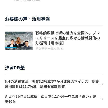
2026.08.06 11:00
お客様の声・活用事例
戦略的広報で堺の魅力を全国へ。プレ
スリリースを起点に広がる情報発信の
好循環【堺市様】
導入事例一覧を見る
汐留PR塾
6月の消費支出、実質3.3%減で7か月連続のマイナス 冷暖
房用器具は22.7%減 総務省家計調査
きょう8月7日は立秋 西日本は1か月平均気温「高い」確
率60％