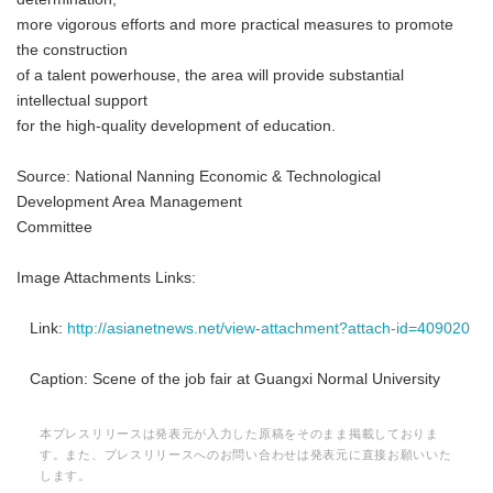
more vigorous efforts and more practical measures to promote
the construction
of a talent powerhouse, the area will provide substantial
intellectual support
for the high-quality development of education.
Source: National Nanning Economic & Technological
Development Area Management
Committee
Image Attachments Links:
Link:
http://asianetnews.net/view-attachment?attach-id=409020
Caption: Scene of the job fair at Guangxi Normal University
本プレスリリースは発表元が入力した原稿をそのまま掲載しておりま
す。また、プレスリリースへのお問い合わせは発表元に直接お願いいた
します。