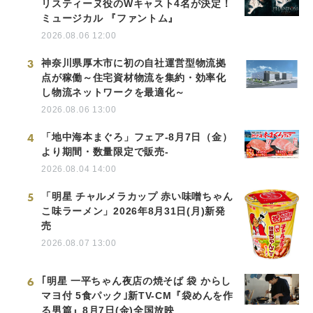
リスティーヌ役のWキャスト4名が決定！
ミュージカル 『ファントム』
2026.08.06 12:00
3
神奈川県厚木市に初の自社運営型物流拠
点が稼働～住宅資材物流を集約・効率化
し物流ネットワークを最適化～
2026.08.06 13:00
4
「地中海本まぐろ」フェア-8月7日（金）
より期間・数量限定で販売-
2026.08.04 14:00
5
「明星 チャルメラカップ 赤い味噌ちゃん
こ味ラーメン」2026年8月31日(月)新発
売
2026.08.07 13:00
6
｢明星 一平ちゃん夜店の焼そば 袋 からし
マヨ付 5食パック｣新TV-CM『袋めんを作
る男篇』8月7日(金)全国放映