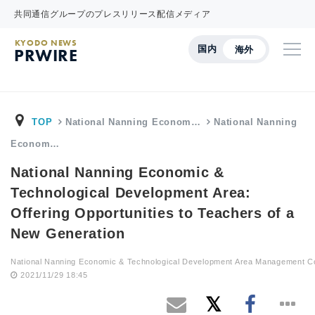
共同通信グループのプレスリリース配信メディア
KYODO NEWS
国内
海外
PRWIRE
TOP
National Nanning Econom…
National Nanning
Econom…
National Nanning Economic &
Technological Development Area:
Offering Opportunities to Teachers of a
New Generation
National Nanning Economic & Technological Development Area Management C
2021/11/29 18:45