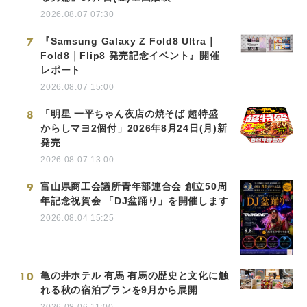
2026.08.07 07:30
7
『Samsung Galaxy Z Fold8 Ultra｜
Fold8｜Flip8 発売記念イベント』開催
レポート
2026.08.07 15:00
8
「明星 一平ちゃん夜店の焼そば 超特盛
からしマヨ2個付」2026年8月24日(月)新
発売
2026.08.07 13:00
9
富山県商工会議所青年部連合会 創立50周
年記念祝賀会 「DJ盆踊り」を開催します
2026.08.04 15:25
10
亀の井ホテル 有馬 有馬の歴史と文化に触
れる秋の宿泊プランを9月から展開