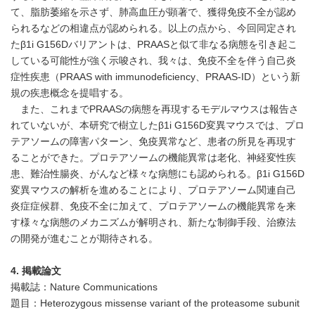
て、脂肪萎縮を示さず、肺高血圧が顕著で、獲得免疫不全が認め
られるなどの相違点が認められる。以上の点から、今回同定され
たβ1i G156Dバリアントは、PRAASと似て非なる病態を引き起こ
している可能性が強く示唆され、我々は、免疫不全を伴う自己炎
症性疾患（PRAAS with immunodeficiency、PRAAS-ID）という新
規の疾患概念を提唱する。
また、これまでPRAASの病態を再現するモデルマウスは報告さ
れていないが、本研究で樹立したβ1i G156D変異マウスでは、プロ
テアソームの障害パターン、免疫異常など、患者の所見を再現す
ることができた。プロテアソームの機能異常は老化、神経変性疾
患、難治性腸炎、がんなど様々な病態にも認められる。β1i G156D
変異マウスの解析を進めることにより、プロテアソーム関連自己
炎症症候群、免疫不全に加えて、プロテアソームの機能異常を来
す様々な病態のメカニズムが解明され、新たな制御手段、治療法
の開発が進むことが期待される。
4.
掲載論文
掲載誌：Nature Communications
題目：Heterozygous missense variant of the proteasome subunit