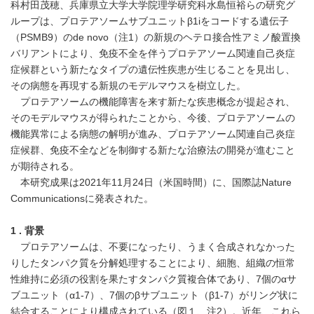
科村田茂穂、兵庫県立大学大学院理学研究科水島恒裕らの研究グ
ループは、プロテアソームサブユニットβ1iをコードする遺伝子
（PSMB9）のde novo（注1）の新規のヘテロ接合性アミノ酸置換
バリアントにより、免疫不全を伴うプロテアソーム関連自己炎症
症候群という新たなタイプの遺伝性疾患が生じることを見出し、
その病態を再現する新規のモデルマウスを樹立した。
プロテアソームの機能障害を来す新たな疾患概念が提起され、
そのモデルマウスが得られたことから、今後、プロテアソームの
機能異常による病態の解明が進み、プロテアソーム関連自己炎症
症候群、免疫不全などを制御する新たな治療法の開発が進むこと
が期待される。
本研究成果は2021年11月24日（米国時間）に、国際誌Nature
Communicationsに発表された。
1 .
背景
プロテアソームは、不要になったり、うまく合成されなかった
りしたタンパク質を分解処理することにより、細胞、組織の恒常
性維持に必須の役割を果たすタンパク質複合体であり、7個のαサ
ブユニット（α1-7）、7個のβサブユニット（β1-7）がリング状に
結合することにより構成されている（図１、注2）。近年、これら