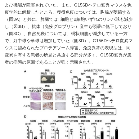
よび機能が障害されていた。また、G156Dヘテロ変異マウスを免
疫学的に解析したところ、獲得免疫については、胸腺が萎縮する
（図3A）と共に、脾臓ではT細胞とB細胞いずれのリンパ球も減少
し（図3B）、抗体（免疫グロブリン）産生も顕著に低下しており
（図3C）、自然免疫については、樹状細胞が減少している一方
で、好中球や単球は増加していた（図3D）。G156Dヘテロ変異マ
ウスに認められたプロテアソーム障害、免疫異常の表現型は、同
変異を有する患者の所見と共通する部分が多く、G156D変異が患
者の病態の原因であることが強く示唆された。