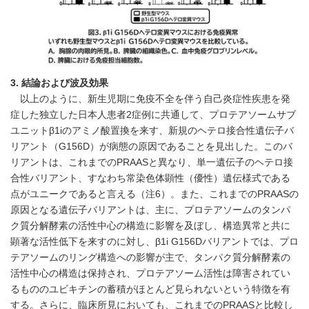
3.
結論および波及効果
以上のように、新生児期に免疫不全を伴う自己炎症性疾患を発
症した独立した日本人患者2症例に共通して、プロテアソームサブ
ユニットβ1iのアミノ酸置換を来す、新規のヘテロ接合性遺伝子バ
リアント（G156D）が病態の原因であることを見出した。このバ
リアントは、これまでのPRAASと異なり、単一遺伝子のヘテロ接
合性バリアント、すなわち常染色体顕性（優性）遺伝様式である
点がユニークであると言える（注6）。また、これまでのPRAASの
原因となる遺伝子バリアントは、主に、プロテアソームのタンパ
ク質分解酵素の活性中心の構造に影響を及ぼし、構造異常と共に
顕著な活性低下を来すのに対し、β1i G156Dバリアントでは、プロ
テアソームのリング構造への影響が主で、タンパク質分解酵素の
活性中心の構造は保持され、プロテアソーム活性は障害されてい
るもののユビキチンの蓄積がほとんど見られないという特徴を有
する。さらに、臨床所見においても、これまでのPRAASと比較し