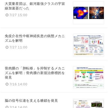
大質量星団は、銀河最強クラスの宇宙
線加速器だった
7/27 15:00
免疫介在性中枢神経疾患の病態メカニ
ズムを解明
7/27 11:00
骨肉腫の「肺転移」を抑制するメカニ
ズムを解明：骨肉腫の新規治療標的を
発見
7/16 14:00
脳の信号伝達を支える糖鎖を発見
7/14 14:00