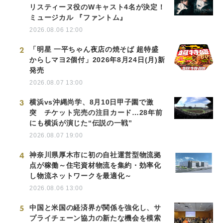
リスティーヌ役のWキャスト4名が決定！
ミュージカル 『ファントム』
2026.08.06 12:00
2
「明星 一平ちゃん夜店の焼そば 超特盛
からしマヨ2個付」2026年8月24日(月)新
発売
2026.08.07 13:00
3
横浜vs沖縄尚学、8月10日甲子園で激
突 チケット完売の注目カード…28年前
にも横浜が演じた“伝説の一戦”
2026.08.07 19:00
4
神奈川県厚木市に初の自社運営型物流拠
点が稼働～住宅資材物流を集約・効率化
し物流ネットワークを最適化～
2026.08.06 13:00
5
中国と米国の経済界が関係を強化し、サ
プライチェーン協力の新たな機会を模索