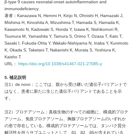
β-type 9 causes neonatal-onset autoinflammation and
immunodeficiency.
著者：Kanazawa N, Hemmi H, Kinjo N, Ohnishi H, Hamazaki J,
Mishima H, Kinoshita A, Mizushima T, Hamada S, Hamada K,
Kawamoto N, Kadowaki S, Honda Y, Izawa K, Nishikomori R,
Tsumura M, Yamashita Y, Tamura S, Orimo T, Ozasa T, Kato T,
Sasaki I, Fukuda-Ohta Y, Wakaki-Nishiyama N, Inaba Y, Kunimoto
K, Okada S, Taketani T, Nakanishi K, Murata S, Yoshiura K,
Kaisho T.
URL：
https://doi.org/10.1038/s41467-021-27085-y
5.
補足説明
注1）de novo：ここでは、親から受け継いだ遺伝子バリアントで
はなく、患者に新たに生じた遺伝子バリアントであることを示
す。
注2）プロテアソーム：真核生物のすべての細胞に、構成的プロテ
アソーム、免疫プロテアソーム、胸腺プロテアソームのいずれか
の形で存在している。構成的プロテアソームでは、タンパク質分
解活性を担うサブユニットとして、β1、β2、β5が含まれている