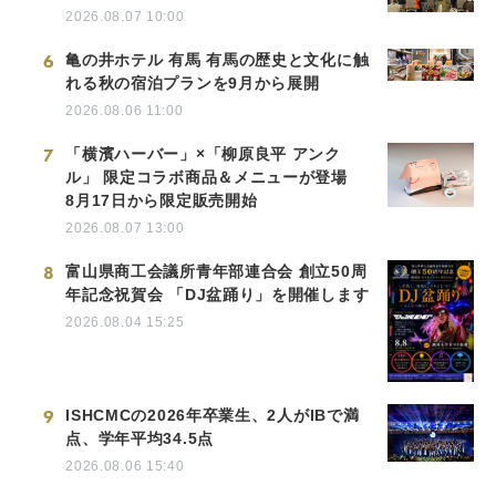
2026.08.07 10:00
6
亀の井ホテル 有馬 有馬の歴史と文化に触
れる秋の宿泊プランを9月から展開
2026.08.06 11:00
7
「横濱ハーバー」×「柳原良平 アンク
ル」 限定コラボ商品＆メニューが登場
8月17日から限定販売開始
2026.08.07 13:00
8
富山県商工会議所青年部連合会 創立50周
年記念祝賀会 「DJ盆踊り」を開催します
2026.08.04 15:25
9
ISHCMCの2026年卒業生、2人がIBで満
点、学年平均34.5点
2026.08.06 15:40