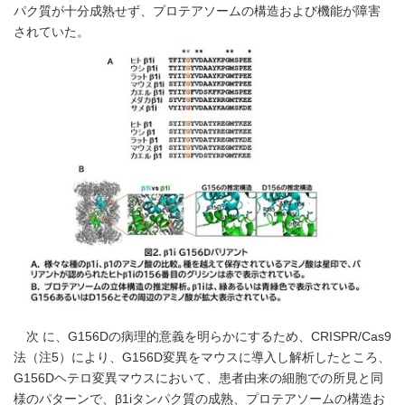
パク質が十分成熟せず、プロテアソームの構造および機能が障害
されていた。
次 に、G156Dの病理的意義を明らかにするため、CRISPR/Cas9
法（注5）により、G156D変異をマウスに導入し解析したところ、
G156Dヘテロ変異マウスにおいて、患者由来の細胞での所見と同
様のパターンで、β1iタンパク質の成熟、プロテアソームの構造お