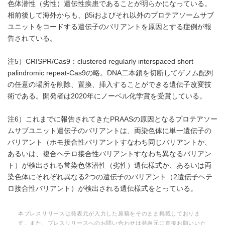
色体潜性（劣性）遺伝性疾患であることが明らかになっている。
相前後して海外からも、β5iおよびそれ以外のプロテアソームサブ
ユニットをコードする遺伝子のバリアントを原因とする症例が報
告されている。
注5）CRISPR/Cas9：clustered regularly interspaced short
palindromic repeat-Cas9の略。DNA二本鎖を切断してゲノム配列
の任意の場所を削除、置換、挿入することができる遺伝子改変技
術である。開発者は2020年にノーベル化学賞を受賞している。
注6）これまでに報告されてきたPRAASの原因となるプロテアソー
ムサブユニット遺伝子のバリアントは、両染色体に単一遺伝子の
バリアント（ホモ接合性バリアントすなわち同じバリアントか、
あるいは、複合ヘテロ接合性バリアントすなわち異なるバリアン
ト）が検出される常染色体潜性（劣性）遺伝様式か、あるいは両
染色体にそれぞれ異なる2つの遺伝子のバリアント（2遺伝子ヘテ
ロ接合性バリアント）が検出される遺伝様式をとっている。
本プレスリリースは発表元が入力した原稿をそのまま掲載しておりま
す。また、プレスリリースへのお問い合わせは発表元に直接お願いいた