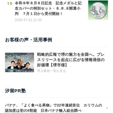
10
令和８年８月８日記念 記念メダルと記
念カバーの特別セット・８.８.８開運小
判 ７月１日から受付開始！
2026.07.01 11:30
お客様の声・活用事例
戦略的広報で堺の魅力を全国へ。プレ
スリリースを起点に広がる情報発信の
好循環【堺市様】
導入事例一覧を見る
汐留PR塾
バナナ、「よく食べる果物」で22年連続首位 カリウムの
認知度は初の4割超 日本バナナ輸入組合調べ