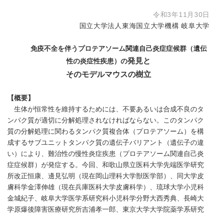
令和3年11月30日
国立大学法人東海国立大学機構 岐阜大学
免疫不全を伴うプロテアソーム関連自己炎症症候群（遺伝
発見と
性の炎症性疾患）の
そのモデルマウスの樹立
【概要】
生体が恒常性を維持するためには、不要あるいは合成不良のタ
ンパク質が適切に分解処理されなければならない。このタンパク
質の分解処理に関わるタンパク質複合体（プロテアソーム）を構
成するサブユニットタンパク質の遺伝子バリアント（遺伝子の違
い）により、難治性の慢性炎症疾患（プロテアソーム関連自己炎
症症候群）が発症する。今回、和歌山県立医科大学先端医学研究
所改正恒康、邊見弘明（現在岡山理科大学獣医学部）、同大学皮
膚科学金澤伸雄（現在兵庫医科大学皮膚科学）、琉球大学小児科
金城紀子、岐阜大学医学系研究科小児科学分野大西秀典、長崎大
学原爆後障害医療研究所吉浦孝一郎、東京大学大学院薬学系研究