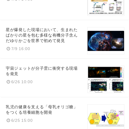
星が爆発した現場において、生まれた
ばかりの星を包む多様な有機分子含ん
だゆりかごを世界で初めて発見
7/9 16:00
宇宙ジェットが分子雲に衝突する現場
を発見
6/26 10:00
乳児の健康を支える「母乳オリゴ糖」
をつくる培養細胞を開発
6/25 15:00