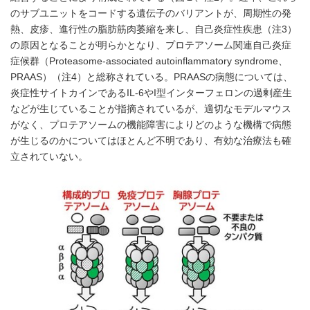
のサブユニットをコードする遺伝子のバリアントが、周期性の発
熱、皮疹、進行性の脂肪筋肉萎縮を来し、自己炎症性疾患（注3）
の原因となることが明らかとなり、プロテアソーム関連自己炎症
症候群（Proteasome-associated autoinflammatory syndrome、
PRAAS）（注4）と総称されている。PRAASの病態については、
炎症性サイトカインであるIL-6やI型インターフェロンの過剰産生
などが生じていることが指摘されているが、適切なモデルマウス
がなく、プロテアソームの機能障害によりどのような機構で病態
が生じるのかについてはほとんど不明であり、有効な治療法も確
立されていない。