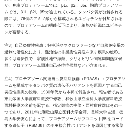
が、免疫プロテアソームでは、β1i、β2i、β5i、胸腺プロテアソー
ムでは、β1i、β2i、β5tが含まれている。タンパク質が分解される
際には、76個のアミノ酸から構成されるユビキチンが付加される
ので、プロテアソームの機能低下により、細胞や組織にユビキチ
ンが蓄積する。
注3）自己炎症性疾患：好中球やマクロファージなど自然免疫系の
過剰な活性化により、難治性の非感染性炎症を来す疾患の総称。
多くは遺伝性で、家族性地中海熱、クリオピリン関連周期熱症候
群、プロテアソーム関連自己炎症症候群などが含まれる。
注4）プロテアソーム関連自己炎症症候群（PRAAS）：プロテアソ
ームを構成するタンパク質の遺伝子バリアントを原因とする自己
炎症性疾患の総称。1930年代から本邦で報告され、報告者である
東北帝国大学皮膚科教授中條敦、和歌山県立医科大学皮膚科教授
西村長應の名前を冠する、指定難病の中條・西村症候群はその一
つであり、2011年に和歌山県立医科大学金澤、長崎大学吉浦、徳
島大学安友らによって、プロテアソームサブユニットβ5iをコード
する遺伝子（PSMB8）のホモ接合性バリアントを原因とする常染