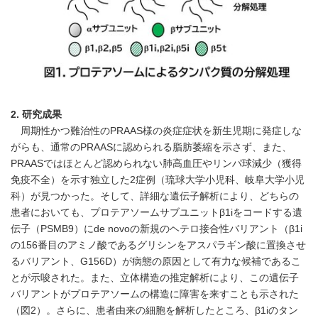
2.
研究成果
周期性かつ難治性のPRAAS様の炎症症状を新生児期に発症しな
がらも、通常のPRAASに認められる脂肪萎縮を示さず、また、
PRAASではほとんど認められない肺高血圧やリンパ球減少（獲得
免疫不全）を示す独立した2症例（琉球大学小児科、岐阜大学小児
科）が見つかった。そして、詳細な遺伝子解析により、どちらの
患者においても、プロテアソームサブユニットβ1iをコードする遺
伝子（PSMB9）にde novoの新規のヘテロ接合性バリアント（β1i
の156番目のアミノ酸であるグリシンをアスパラギン酸に置換させ
るバリアント、G156D）が病態の原因として有力な候補であるこ
とが示唆された。また、立体構造の推定解析により、この遺伝子
バリアントがプロテアソームの構造に障害を来すことも示された
（図2）。さらに、患者由来の細胞を解析したところ、β1iのタン