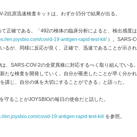
-COV-2抗原迅速検査キットは、わずか15分で結果が出る。
極めて正確である。「492の検体の臨床分析によると、検出感度は9
ps://en.joysbio.com/covid-19-antigen-rapid-test-kit/
）。SARS-
いるが、同様に反応が良く、正確で、迅速であることが示され
SBIOは、SARS-COV-2の全変異株に対応するべく取り組んで
新たな検査を開発していく。自分が罹患したことが早く分かれ
Japanese
を講じ、自分の体を大切にすることができる」と語った。
命を守ることがJOYSBIOの毎日の使命だと話した。
s://en.joysbio.com/covid-19-antigen-rapid-test-kit/
を参照。