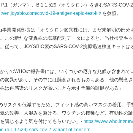
）、P.1（ガンマ）、B.1.1.529（オミクロン）を含むSARS-C
s://en.joysbio.com/covid-19-antigen-rapid-test-kit/
を参照。
k Zhang事業開発部長は「オミクロン変異株には、まだ未解明の部
。この新たな変異株の塩基配列データによると、当社検査キッ
従って、JOYSBIO製のSARS-COV-2抗原迅速検査キット
かりのWHOの報告書には、いくつかの厄介な兆候が含まれて
の変異があり、その中には懸念されるものもある。他の懸念さ
株は再感染のリスクが高いことを示す予備的証拠がある」
-19のリスクを低減するため、フィット感の高いマスクの着用、
気の改善、人混みを避ける、ワクチンの接種など、有効性の証
を講じるよう気を付けてもらいたい」-
https://www.who.int/ne
on-(b.1.1.529)-sars-cov-2-variant-of-concern