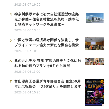
2026.08.07 19:00
4
神奈川県厚木市に初の自社運営型物流拠
点が稼働～住宅資材物流を集約・効率化
し物流ネットワークを最適化～
2026.08.06 13:00
5
中国と米国の経済界が関係を強化し、サ
プライチェーン協力の新たな機会を模索
2026.08.07 10:00
6
亀の井ホテル 有馬 有馬の歴史と文化に触
れる秋の宿泊プランを9月から展開
2026.08.06 11:00
7
富山県商工会議所青年部連合会 創立50周
年記念祝賀会 「DJ盆踊り」を開催します
2026.08.04 15:25