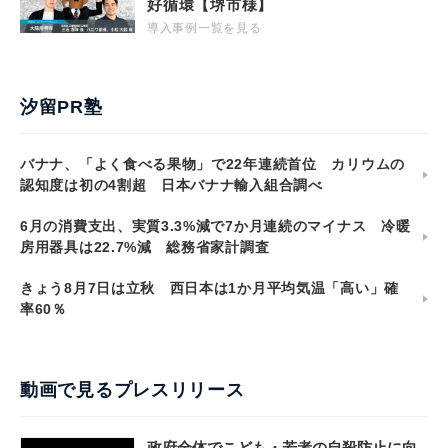
好循環【堺市様】
導入事例一覧を見る
汐留PR塾
バナナ、「よく食べる果物」で22年連続首位 カリウムの
認知度は初の4割超 日本バナナ輸入組合調べ
6月の消費支出、実質3.3%減で7か月連続のマイナス 冷暖
房用器具は22.7%減 総務省家計調査
きょう8月7日は立秋 西日本は1か月平均気温「高い」確
率60％
動画で見るプレスリリース
政府全体でこども・若者の自殺防止に向