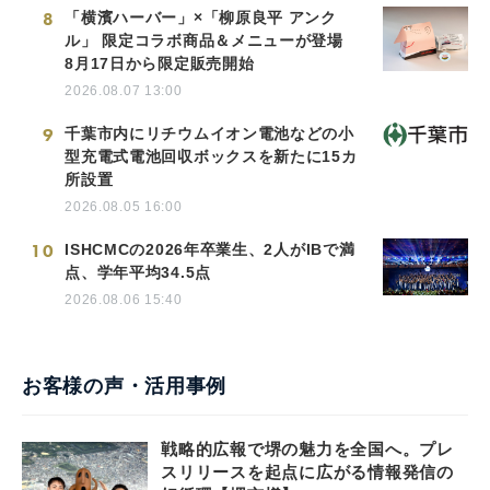
8
「横濱ハーバー」×「柳原良平 アンク
ル」 限定コラボ商品＆メニューが登場
8月17日から限定販売開始
2026.08.07 13:00
9
千葉市内にリチウムイオン電池などの小
型充電式電池回収ボックスを新たに15カ
所設置
2026.08.05 16:00
10
ISHCMCの2026年卒業生、2人がIBで満
点、学年平均34.5点
2026.08.06 15:40
お客様の声・活用事例
戦略的広報で堺の魅力を全国へ。プレ
スリリースを起点に広がる情報発信の