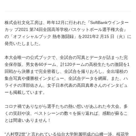
株式会社⽂化⼯房は、昨年12⽉に⾏われた『SoftBankウインター
カッ プ2021 第74回全国⾼等学校バスケットボール選⼿権⼤会』
の「オフィシャルブック 熱冬激闘録」を2021年2 ⽉15 ⽇（火）に
発売いたしました。
本大会唯一の公式ブックで、全試合の写真とデータが詰まった完
全保存版。男⼥各60チーム、計120チームの⾼校⽣たちの激闘を1
回戦から決勝まで完全密着し、全試合を撮りおろし。全出場校の
集合写真や優勝校インタビュー、全試合データを網羅。また、ハ
ライチの澤部佑さん、女子日本代表の髙田真希さんのインタビュ
ーも掲載しています。
コロナ禍でありながら選⼿たちの熱い想いがあふれた今⼤会。多
くの笑顔や涙、ベストシーンの数々を振り返れば、感動が蘇るこ
とは間違いありません！
“⼋村塁2世”と⾔われている仙台⼤学附属明成の⼭﨑⼀渉、桜花学