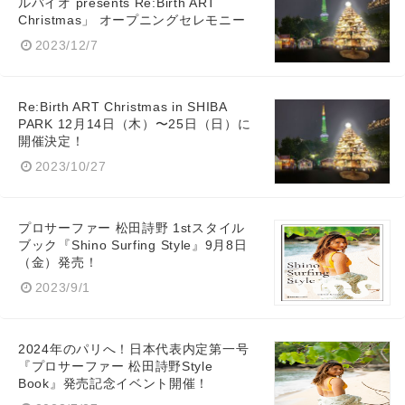
ルバイオ presents Re:Birth ART
Christmas」 オープニングセレモニー
2023/12/7
Re:Birth ART Christmas in SHIBA
PARK 12月14日（木）〜25日（日）に
開催決定！
2023/10/27
プロサーファー 松田詩野 1stスタイル
ブック『Shino Surfing Style』9⽉8⽇
（金）発売！
2023/9/1
2024年のパリへ！日本代表内定第一号
『プロサーファー 松田詩野Style
Book』発売記念イベント開催！