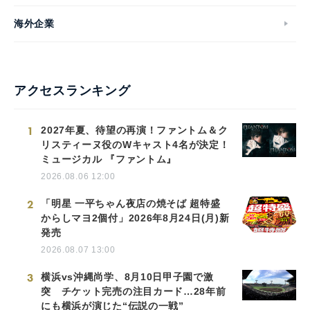
海外企業
アクセスランキング
1
2027年夏、待望の再演！ファントム＆ク
リスティーヌ役のWキャスト4名が決定！
ミュージカル 『ファントム』
2026.08.06 12:00
2
「明星 一平ちゃん夜店の焼そば 超特盛
からしマヨ2個付」2026年8月24日(月)新
発売
2026.08.07 13:00
3
横浜vs沖縄尚学、8月10日甲子園で激
突 チケット完売の注目カード…28年前
にも横浜が演じた“伝説の一戦”