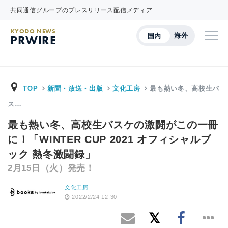
共同通信グループのプレスリリース配信メディア
KYODO NEWS
海外
国内
PRWIRE
TOP
新聞・放送・出版
文化工房
最も熱い冬、⾼校⽣バ
ス…
最も熱い冬、⾼校⽣バスケの激闘がこの⼀冊
に！「WINTER CUP 2021 オフィシャルブ
ック 熱冬激闘録」
2⽉15⽇（火）発売！
文化工房
2022/2/24 12:30