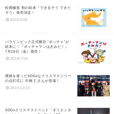
松岡修造 初の絵本『できるぞう できた
ぞう』発売決定！
2025/3/26
パラリンピック正式種目 “ボッチャ”が
絵本に！『ボッチャマンはきみだ！』
7⽉26⽇（金）発売！
2024/7/18
廃材を使ったSDGsなクリスマスツリー
の点灯式に 片桐 仁さんが登場！
2023/12/15
SDGsクリスマスイベント「オリエンタ