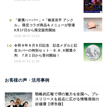
9
「横濱ハーバー」×「柳原良平 アンク
ル」 限定コラボ商品＆メニューが登場
8月17日から限定販売開始
2026.08.07 13:00
10
令和８年８月８日記念 記念メダルと記
念カバーの特別セット・８.８.８開運小
判 ７月１日から受付開始！
2026.07.01 11:30
お客様の声・活用事例
戦略的広報で堺の魅力を全国へ。プレ
スリリースを起点に広がる情報発信の
好循環【堺市様】