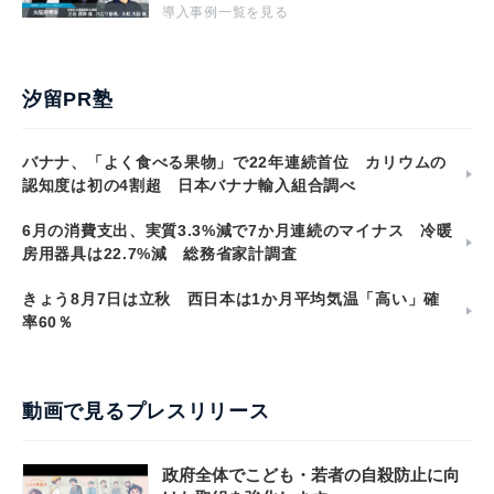
導入事例一覧を見る
汐留PR塾
バナナ、「よく食べる果物」で22年連続首位 カリウムの
認知度は初の4割超 日本バナナ輸入組合調べ
6月の消費支出、実質3.3%減で7か月連続のマイナス 冷暖
房用器具は22.7%減 総務省家計調査
きょう8月7日は立秋 西日本は1か月平均気温「高い」確
率60％
動画で見るプレスリリース
政府全体でこども・若者の自殺防止に向