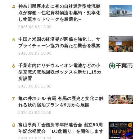
4
神奈川県厚木市に初の自社運営型物流拠
点が稼働～住宅資材物流を集約・効率化
し物流ネットワークを最適化～
2026.08.06 13:00
5
中国と米国の経済界が関係を強化し、サ
プライチェーン協力の新たな機会を模索
2026.08.07 10:00
6
千葉市内にリチウムイオン電池などの小
型充電式電池回収ボックスを新たに15カ
所設置
2026.08.05 16:00
7
亀の井ホテル 有馬 有馬の歴史と文化に触
れる秋の宿泊プランを9月から展開
2026.08.06 11:00
8
富山県商工会議所青年部連合会 創立50周
年記念祝賀会 「DJ盆踊り」を開催します
2026.08.04 15:25