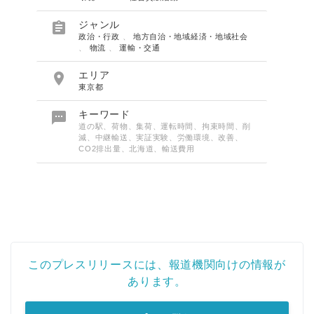

ジャンル
政治・行政
、
地方自治・地域経済・地域社会
、
物流
、
運輸・交通

エリア
東京都

キーワード
道の駅、荷物、集荷、運転時間、拘束時間、削
減、中継輸送、実証実験、労働環境、改善、
CO2排出量、北海道、輸送費用
このプレスリリースには、報道機関向けの情報が
あります。