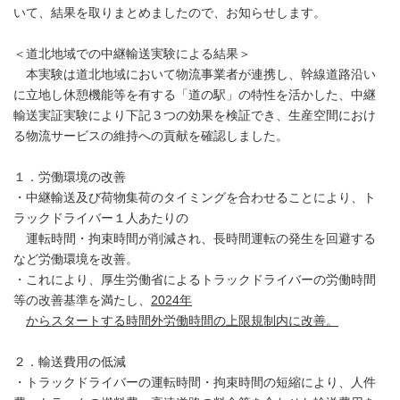
いて、結果を取りまとめましたので、お知らせします。
＜道北地域での中継輸送実験による結果＞
本実験は道北地域において物流事業者が連携し、幹線道路沿い
に立地し休憩機能等を有する「道の駅」の特性を活かした、中継
輸送実証実験により下記３つの効果を検証でき、生産空間におけ
る物流サービスの維持への貢献を確認しました。
１．労働環境の改善
・中継輸送及び荷物集荷のタイミングを合わせることにより、ト
ラックドライバー１人あたりの
運転時間・拘束時間が削減され、長時間運転の発生を回避する
など労働環境を改善。
・これにより、厚生労働省によるトラックドライバーの労働時間
等の改善基準を満たし、
2024
年
からスタートする時間外労働時間の上限規制内に改善。
２．輸送費用の低減
・トラックドライバーの運転時間・拘束時間の短縮により、人件