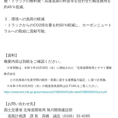
費・トラックの燃料費・高速道路の料金等を合わせた輸送費用を
約45％低減。
３．環境への負荷の軽減
・トラックからのCO2排出量を約50％軽減し、カーボンニュート
ラルへの取組に貢献可能。
【資料】
概要内容は別紙をご確認ください。
※本実験は、令和３年10月20日（水）に締結された「北海道開発局とヤマト運輸
株式会社
との北海道の生産空間の維持・発展に資する連携協力協定」に基づき実施。
※令和３年10月20日（水）の報道発表資料は以下URLをご覧ください。
https://www.hkd.mlit.go.jp/as/release/a079ll0000001j9b-att/a079ll00000031w4.pdf
【お問い合わせ先】
国土交通省 北海道開発局 旭川開発建設部
道路計画課 課 長 高橋 誠志（0166）32-4285