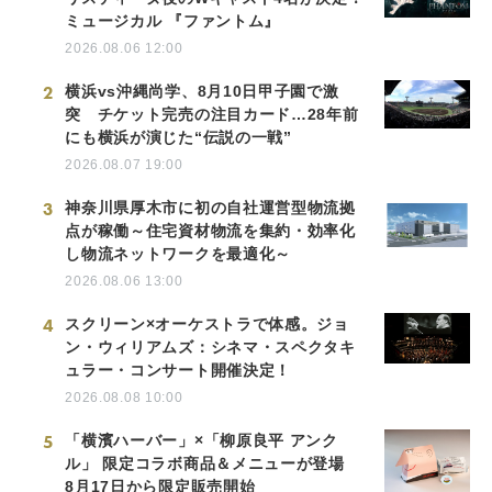
ミュージカル 『ファントム』
2026.08.06 12:00
2
横浜vs沖縄尚学、8月10日甲子園で激
突 チケット完売の注目カード…28年前
にも横浜が演じた“伝説の一戦”
2026.08.07 19:00
3
神奈川県厚木市に初の自社運営型物流拠
点が稼働～住宅資材物流を集約・効率化
し物流ネットワークを最適化～
2026.08.06 13:00
4
スクリーン×オーケストラで体感。ジョ
ン・ウィリアムズ：シネマ・スペクタキ
ュラー・コンサート開催決定！
2026.08.08 10:00
5
「横濱ハーバー」×「柳原良平 アンク
ル」 限定コラボ商品＆メニューが登場
8月17日から限定販売開始