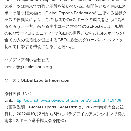
スポーツは南米で力強い基盤を築いている。初開催となる南米Eス
ポーツ選手権大会は、Global Esports Federationが主導する世界ク
ラスの振興策により、この地域でのeスポーツの成長をさらに高め
るだろう。一方、来たる南米ユース大会でのGEFestivalは、現地
のeスポーツコミュニティーがGEFの世界、ならびにeスポーツの
全ての人の包括性を促進するGEFの多数のグローバルイベントを
初めて目撃する機会になる」と述べた。
▽メディア問い合わせ先
media@globalesports.org.
ソース：Global Esports Federation
添付画像リンク：
Link:
http://asianetnews.net/view-attachment?attach-id=419438
（画像説明：Global Esports Federationは、2022年南米大会と並
行し、2022年10月2日から3日にパラグアイのアスンシオンで初の
南米Eスポーツ選手権大会を開催）