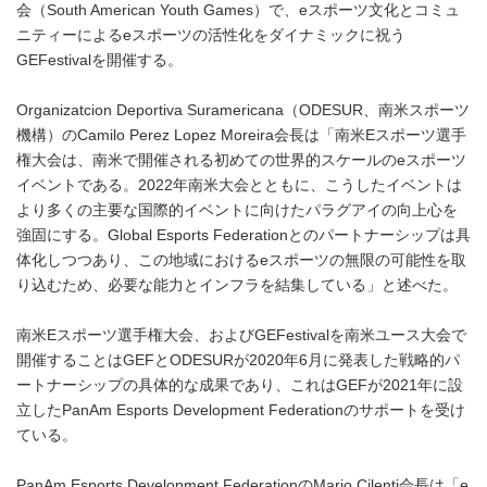
会（South American Youth Games）で、eスポーツ文化とコミュ
ニティーによるeスポーツの活性化をダイナミックに祝う
GEFestivalを開催する。
Organizatcion Deportiva Suramericana（ODESUR、南米スポーツ
機構）のCamilo Perez Lopez Moreira会長は「南米Eスポーツ選手
権大会は、南米で開催される初めての世界的スケールのeスポーツ
イベントである。2022年南米大会とともに、こうしたイベントは
より多くの主要な国際的イベントに向けたパラグアイの向上心を
強固にする。Global Esports Federationとのパートナーシップは具
体化しつつあり、この地域におけるeスポーツの無限の可能性を取
り込むため、必要な能力とインフラを結集している」と述べた。
南米Eスポーツ選手権大会、およびGEFestivalを南米ユース大会で
開催することはGEFとODESURが2020年6月に発表した戦略的パ
ートナーシップの具体的な成果であり、これはGEFが2021年に設
立したPanAm Esports Development Federationのサポートを受け
ている。
PanAm Esports Development FederationのMario Cilenti会長は「e