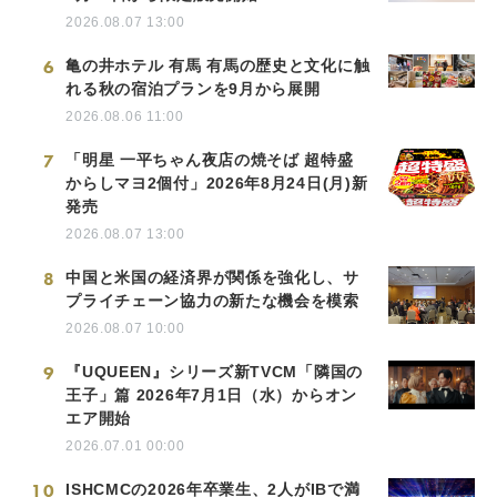
2026.08.07 13:00
6
亀の井ホテル 有馬 有馬の歴史と文化に触
れる秋の宿泊プランを9月から展開
2026.08.06 11:00
7
「明星 一平ちゃん夜店の焼そば 超特盛
からしマヨ2個付」2026年8月24日(月)新
発売
2026.08.07 13:00
8
中国と米国の経済界が関係を強化し、サ
プライチェーン協力の新たな機会を模索
2026.08.07 10:00
9
『UQUEEN』シリーズ新TVCM「隣国の
王子」篇 2026年7月1日（水）からオン
エア開始
2026.07.01 00:00
10
ISHCMCの2026年卒業生、2人がIBで満