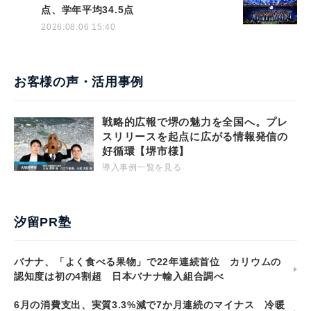
点、学年平均34.5点
2026.08.06 15:40
お客様の声・活用事例
戦略的広報で堺の魅力を全国へ。プレ
スリリースを起点に広がる情報発信の
好循環【堺市様】
導入事例一覧を見る
汐留PR塾
バナナ、「よく食べる果物」で22年連続首位 カリウムの
認知度は初の4割超 日本バナナ輸入組合調べ
6月の消費支出、実質3.3%減で7か月連続のマイナス 冷暖