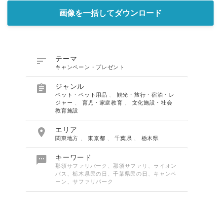
画像を一括してダウンロード

テーマ
キャンペーン・プレゼント

ジャンル
ペット・ペット用品
、
観光・旅行・宿泊・レ
ジャー
、
育児・家庭教育
、
文化施設・社会
教育施設

エリア
関東地方
、
東京都
、
千葉県
、
栃木県

キーワード
那須サファリパーク、那須サファリ、ライオン
バス、栃木県民の日、千葉県民の日、キャンペ
ーン、サファリパーク