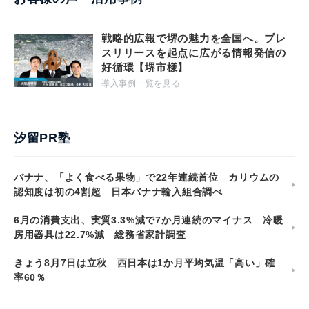
戦略的広報で堺の魅力を全国へ。プレ
スリリースを起点に広がる情報発信の
好循環【堺市様】
導入事例一覧を見る
汐留PR塾
バナナ、「よく食べる果物」で22年連続首位 カリウムの
認知度は初の4割超 日本バナナ輸入組合調べ
6月の消費支出、実質3.3%減で7か月連続のマイナス 冷暖
房用器具は22.7%減 総務省家計調査
きょう8月7日は立秋 西日本は1か月平均気温「高い」確
率60％