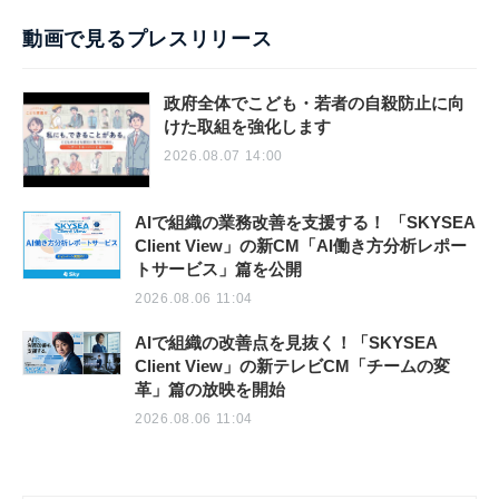
動画で見るプレスリリース
政府全体でこども・若者の自殺防止に向
けた取組を強化します
2026.08.07 14:00
AIで組織の業務改善を支援する！ 「SKYSEA
Client View」の新CM「AI働き方分析レポー
トサービス」篇を公開
2026.08.06 11:04
AIで組織の改善点を見抜く！「SKYSEA
Client View」の新テレビCM「チームの変
革」篇の放映を開始
2026.08.06 11:04