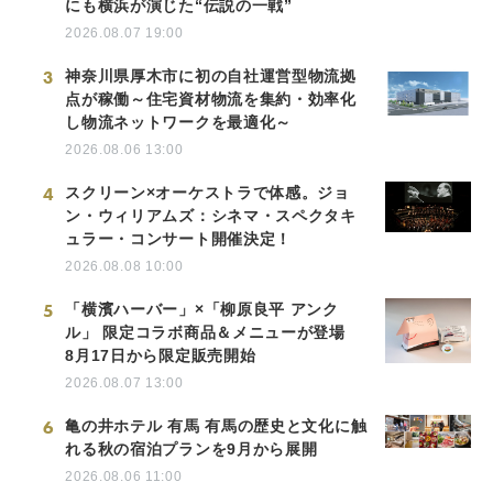
にも横浜が演じた“伝説の一戦”
2026.08.07 19:00
3
神奈川県厚木市に初の自社運営型物流拠
点が稼働～住宅資材物流を集約・効率化
し物流ネットワークを最適化～
2026.08.06 13:00
4
スクリーン×オーケストラで体感。ジョ
ン・ウィリアムズ：シネマ・スペクタキ
ュラー・コンサート開催決定！
2026.08.08 10:00
5
「横濱ハーバー」×「柳原良平 アンク
ル」 限定コラボ商品＆メニューが登場
8月17日から限定販売開始
2026.08.07 13:00
6
亀の井ホテル 有馬 有馬の歴史と文化に触
れる秋の宿泊プランを9月から展開
2026.08.06 11:00