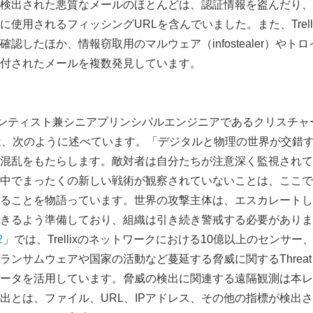
検出された悪質なメールのほとんどは、認証情報を盗んだり、
使用されるフィッシングURLを含んでいました。また、Trell
認したほか、情報窃取用のマルウェア（infostealer）やト
付されたメールを複数発見しています。
ドサイエンティスト兼シニアプリンシパルエンジニアであるクリスチ
 Beek）は、次のように述べています。「デジタルと物理の世界が交
混乱をもたらします。敵対者は自分たちが注意深く監視されて
中でまったくの新しい戦術が観察されていないことは、ここで
Japanese
ることを物語っています。世界の攻撃主体は、エスカレートし
きるよう準備しており、組織は引き続き警戒する必要がありま
2
」では、Trellixのネットワークにおける10億以上のセンサ
ンサムウェアや国家の活動など蔓延する脅威に関するThreat Re
ータを活用しています。脅威の検出に関連する遠隔観測は本レ
とは、ファイル、URL、IPアドレス、その他の指標が検出され、Tr