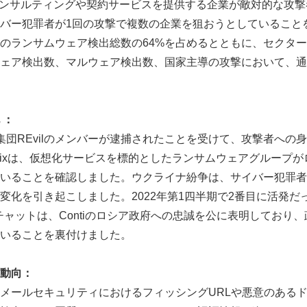
コンサルティングや契約サービスを提供する企業が敵対的な攻
バー犯罪者が1回の攻撃で複数の企業を狙おうとしていること
のランサムウェア検出総数の64%を占めるとともに、セクター別
ェア検出数、マルウェア検出数、国家主導の攻撃において、通
 ：
集団REvilのメンバーが逮捕されたことを受けて、攻撃者への
ellixは、仮想化サービスを標的としたランサムウェアグループ
いることを確認しました。ウクライナ紛争は、サイバー犯罪者
変化を引き起こしました。2022年第1四半期で2番目に活発だ
たチャットは、Contiのロシア政府への忠誠を公に表明しており
いることを裏付けました。
動向：
メールセキュリティにおけるフィッシングURLや悪意のある