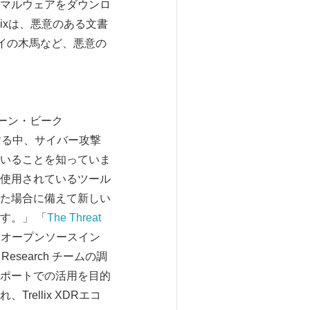
マルウェアをダウンロ
ixは、悪意のある文書
ロイの木馬など、悪意の
ャーン・ビーク
錯する中、サイバー攻撃
いることを知っていま
使用されているツール
た場合に備えて新しい
す。」 「
The Threat
ー、オープンソースイン
search チームの調
ポートでの活用を目的
ellix XDRエコ