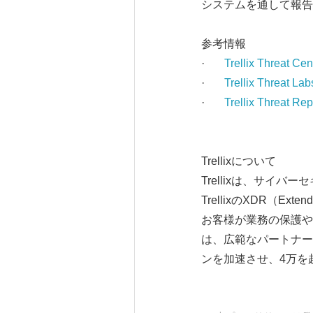
システムを通して報告
参考情報
·
Trellix Threat Cen
·
Trellix Threat Lab
·
Trellix Threat R
Trellixについて
Trellixは、サ
TrellixのXDR（Ex
お客様が業務の保護や
は、広範なパートナー
ンを加速させ、4万を