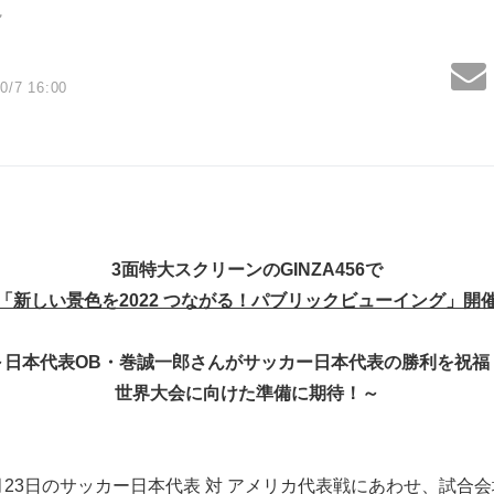
～
0/7 16:00
3
面特大スクリーンの
GINZA456
で
「新しい景色を
2022
つながる！パブリックビューイング」開
～日本代表
OB
・巻誠一郎さんがサッカー日本代表の勝利を祝福
世界大会に向けた準備に期待！～
9月23日のサッカー日本代表 対 アメリカ代表戦にあわせ、試合