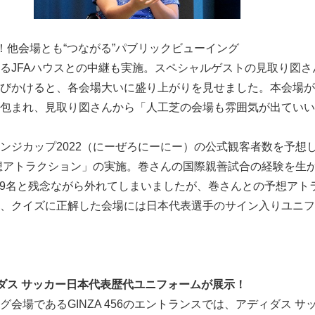
English
！他会場とも“つながる”パブリックビューイング
るJFAハウスとの中継も実施。スペシャルゲストの見取り図さ
びかけると、各会場大いに盛り上がりを見せました。本会場が
包まれ、見取り図さんから「人工芝の会場も雰囲気が出ていい
ジカップ2022（にーぜろにーにー）の公式観客者数を予想
想アトラクション」の実施。巻さんの国際親善試合の経験を生かし
149名と残念ながら外れてしまいましたが、巻さんとの予想アト
、クイズに正解した会場には日本代表選手のサイン入りユニフ
ダス サッカー日本代表歴代ユニフォームが展示！
会場であるGINZA 456のエントランスでは、アディダス 