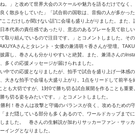
ね。」と改めて世界大会のスケールや魅力を語るだけでなく、
良く散歩をしていた」「試合前の国歌は、音痴の人が多かった
“ここだけしか聞けない話”に会場も盛り上がりました。また、
日本代表の責任感であったり、意志のあるプレーを見て欲しい
て取り組んでいるので注目です。」とコメントしました。その
rのTAKUYAさんとタレント・女優の兼清萌々香さんが登壇。TAK
披露し、巻さんも分かりやすいと絶賛。また、兼清さんのInsta
、多くの応援メッセージが届けられました。
い中での応援となりましたが、拍手で試合を盛り上げ一体感の
、大きな拍手で会場も大盛り上がり。1点をリードして前半を
ことも大切ですが、1対0で勝ち切る試合展開を作ることも重要
勝ち切る姿をみたいです。」とコメントしました。
で勝利！巻さんは攻撃と守備のバランスが良く、攻めるための
「まだ隠している部分も多くあるので、ワールドカップまでに
しました。 巻さんの生解説が加わりサッカーファン・サッカ
ーイングとなりました。