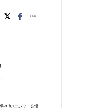
催
！
会場や他スポンサー会場