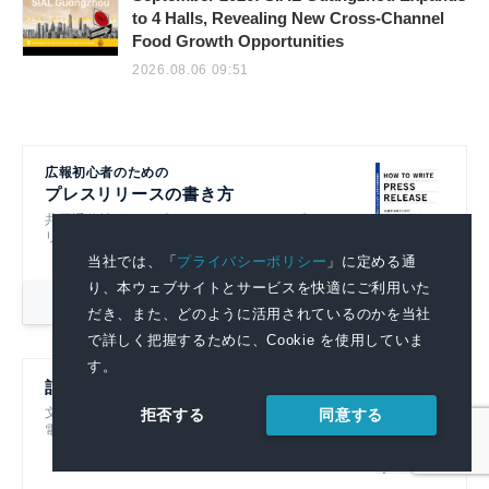
to 4 Halls, Revealing New Cross-Channel
Food Growth Opportunities
2026.08.06 09:51
広報初心者のための
プレスリリースの書き方
共同通信社グループのノウハウをもとにプレスリ
リースの基本的なポイントを解説！
当社では、「
プライバシーポリシー
」に定める通
り、本ウェブサイトとサービスを快適にご利用いた
詳細を見る
だき、また、どのように活用されているのかを当社
で詳しく把握するために、Cookie を使用していま
す。
記者ハンドブック第14版
文書を書くすべての人におすすめです！
同意する
拒否する
電子書籍も発売中！