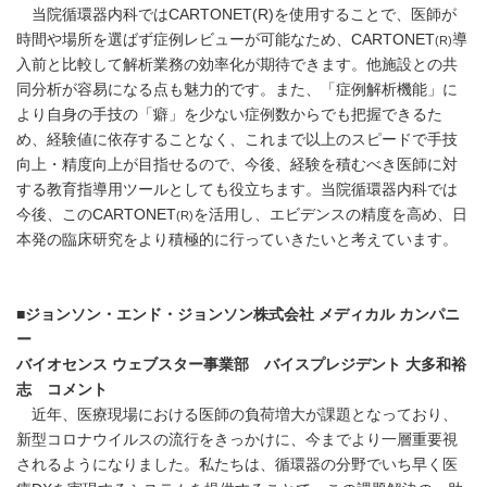
当院循環器内科ではCARTONET(R)を使用することで、医師が
時間や場所を選ばず症例レビューが可能なため、CARTONET
導
(R)
入前と比較して解析業務の効率化が期待できます。他施設との共
同分析が容易になる点も魅力的です。また、「症例解析機能」に
より自身の手技の「癖」を少ない症例数からでも把握できるた
め、経験値に依存することなく、これまで以上のスピードで手技
向上・精度向上が目指せるので、今後、経験を積むべき医師に対
する教育指導用ツールとしても役立ちます。当院循環器内科では
今後、このCARTONET
を活用し、エビデンスの精度を高め、日
(R)
本発の臨床研究をより積極的に行っていきたいと考えています。
■
ジョンソン・エンド・ジョンソン株式会社 メディカル カンパニ
ー
バイオセンス ウェブスター事業部 バイスプレジデント 大多和裕
志 コメント
近年、医療現場における医師の負荷増大が課題となっており、
新型コロナウイルスの流行をきっかけに、今までより一層重要視
されるようになりました。私たちは、循環器の分野でいち早く医