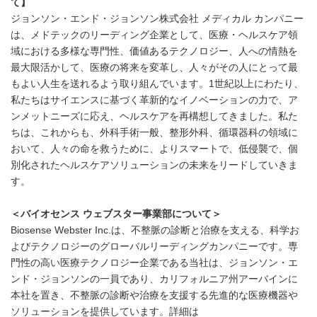
て】
ジョンソン・エンド・ジョンソン株式会社 メディカル カンパニー
は、メドテックのリーディング企業として、医療・ヘルスケア領
域における多様な専門性、価値あるテクノロジー、人への情熱を
最大限活かして、医療の将来を変革し、人々がその人にとって最
もよい人生を送れるよう取り組んでいます。1世紀以上にわたり、
私たちはサイエンスに基づく革新的なイノベーションの力で、ア
ンメットニーズに応え、ヘルスケアを再構想してきました。私た
ちは、これからも、外科手術一般、整形外科、循環器科の領域に
おいて、人々の命を救うために、よりスマートで、低侵襲で、個
別化されたヘルスケアソリューションの未来をリードしていきま
す。
＜バイオセンス ウェブスター事業部について＞
Biosense Webster Inc.は、不整脈の診断と治療を支える、科学お
よびテクノロジーのグローバルリーディングカンパニーです。専
門性の高い医療テクノロジー企業である当社は、ジョンソン・エ
ンド・ジョンソンの一員であり、カリフォルニア州アーバインに
本社を置き、不整脈の診断や治療を支援する先進的な医療機器や
ソリューションを提供しています。詳細は