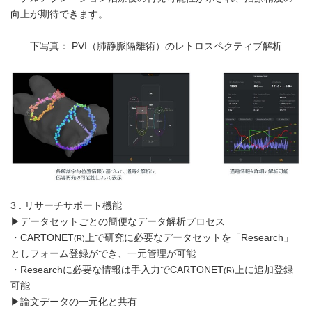
向上が期待できます。
下写真： PVI（肺静脈隔離術）のレトロスペクティブ解析
3 .
リサーチサポート機能
▶データセットごとの簡便なデータ解析プロセス
・CARTONET
上で研究に必要なデータセットを「Research」
(R)
としフォーム登録ができ、一元管理が可能
・Researchに必要な情報は手入力でCARTONET
上に追加登録
(R)
可能
▶論文データの一元化と共有