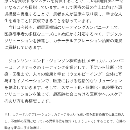
療DXを実現するシステムを提供することで、この課題解決の一助
となることを目指しています。そして医療の質の向上に向けた環
境構築を促進することで、患者さんが健康を取り戻し、幸せな人
生を送ることに貢献できることを願っています。
当社は今後も、循環器領域のリーディングカンパニーとして、
医療従事者の多様なニーズにきめ細かく対応するべく、デジタル
ソリューションを推進し、カテーテルアブレーション治療の発展
に貢献していきます。
ジョンソン・エンド・ジョンソン株式会社 メディカル カンパニ
ーは、メドテックのリーディング企業として、予防から診断・治
療・回復まで、人々の健康と幸せ（ウェルビーイング）全体に寄
与するイノベーションで、医療における包括的なソリューション
を創出していきます。そして、スマート化・個別化・低侵襲化の
ソリューションを通じて、超高齢社会における医療やヘルスケア
のあり方を再構想します。
※1：カテーテルアブレーション：カテーテルという細い管を血管経由で心臓に挿入
し、不整脈の原因となっている異常部位を焼灼（しょうしゃく）することで、心臓の
動きを正常に戻す治療法。