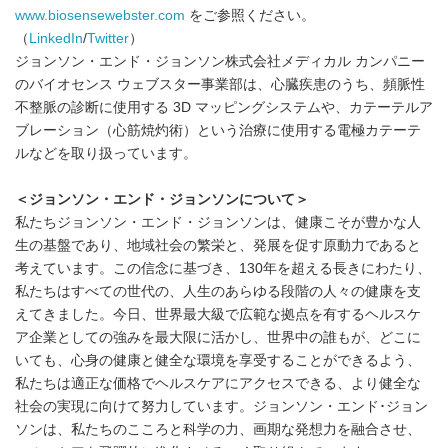
www.biosensewebster.com
をご参照ください。
（
LinkedIn
/
Twitter
）
ジョンソン・エンド・ジョンソン株式会社メディカル カンパニー
のバイオセンス ウェブスター事業部は、心臓疾患のうち、頻脈性
不整脈の診断に使用する 3D マッピングシステムや、カテーテルア
ブレーション（心筋焼灼術）という治療に使用する電極カテーテ
ルなどを取り扱っています。
＜ジョンソン・エンド・ジョンソンについて＞
私たちジョンソン・エンド・ジョンソンは、健康こそが豊かな人
生の基盤であり、地域社会の繁栄と、発展を促す原動力であると
考えています。この信念に基づき、130年を超える長きにわたり、
私たちはすべての世代の、人生のあらゆる段階の人々の健康を支
えてきました。今日、世界最大級で広範な拠点を有するヘルスケ
ア企業としての強みを最大限に活かし、世界中の誰もが、どこに
いても、心身の健康と健全な環境を享受することができるよう、
私たちは適正な価格でヘルスケアにアクセスできる、より健全な
社会の実現に向けて努力しています。ジョンソン・エンド･ジョン
ソンは、私たちのこころと科学の力、画期な発想力を融合させ、