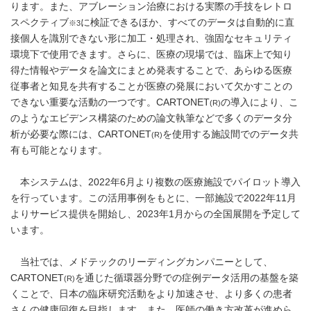
ります。また、アブレーション治療における実際の手技をレトロ
スペクティブ
に検証できるほか、すべてのデータは自動的に直
※3
接個人を識別できない形に加工・処理され、強固なセキュリティ
環境下で使用できます。さらに、医療の現場では、臨床上で知り
得た情報やデータを論文にまとめ発表することで、あらゆる医療
従事者と知見を共有することが医療の発展において欠かすことの
できない重要な活動の一つです。CARTONET
の導入により、こ
(R)
のようなエビデンス構築のための論文執筆などで多くのデータ分
析が必要な際には、CARTONET
を使用する施設間でのデータ共
(R)
有も可能となります。
本システムは、2022年6月より複数の医療施設でパイロット導入
を行っています。この活用事例をもとに、一部施設で2022年11月
よりサービス提供を開始し、2023年1月からの全国展開を予定して
います。
当社では、メドテックのリーディングカンパニーとして、
CARTONET
を通じた循環器分野での症例データ活用の基盤を築
(R)
くことで、日本の臨床研究活動をより加速させ、より多くの患者
さんの健康回復を目指します。また、医師の働き方改革が進めら