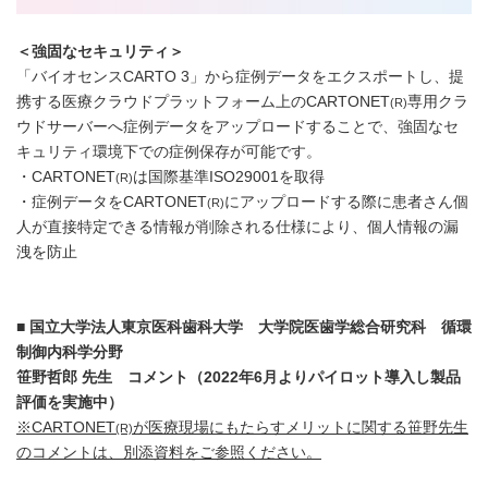
＜強固なセキュリティ＞
「バイオセンスCARTO 3」から症例データをエクスポートし、提
携する医療クラウドプラットフォーム上のCARTONET
専用クラ
(R)
ウドサーバーへ症例データをアップロードすることで、強固なセ
キュリティ環境下での症例保存が可能です。
・CARTONET
は国際基準ISO29001を取得
(R)
・症例データをCARTONET
にアップロードする際に患者さん個
(R)
人が直接特定できる情報が削除される仕様により、個人情報の漏
洩を防止
■
国立大学法人東京医科歯科大学 大学院医歯学総合研究科 循環
制御内科学分野
笹野哲郎 先生 コメント（
2022
年
6
月よりパイロット導入し製品
評価を実施中）
※CARTONET
が医療現場にもたらすメリットに関する笹野先生
(R)
のコメントは、別添資料をご参照ください。