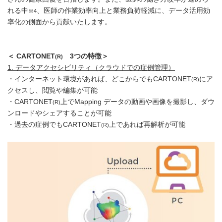
れる中
、医師の作業効率向上と業務負荷軽減に、データ活用効
※4
率化の側面から貢献いたします。
＜
CARTONET
3
つの特徴＞
(R)
1.
データアクセシビリティ（クラウドでの症例管理）
・インターネット環境があれば、どこからでもCARTONET
にア
(R)
クセスし、閲覧や編集が可能
・CARTONET
上でMapping データの動画や画像を撮影し、ダウ
(R)
ンロードやシェアすることが可能
・過去の症例でもCARTONET
上であれば再解析が可能
(R)