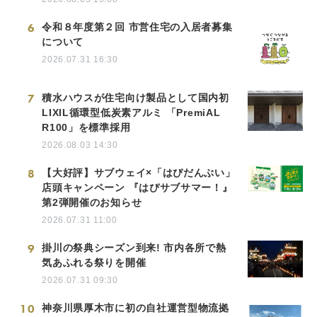
6
令和８年度第２回 市営住宅の入居者募集
について
2026.07.31 16:30
7
積水ハウスが住宅向け製品として国内初
LIXIL循環型低炭素アルミ 「PremiAL
R100」を標準採用
2026.08.03 14:30
8
【大好評】サブウェイ×「はぴだんぶい」
店頭キャンペーン 『はぴサブサマー！』
第2弾開催のお知らせ
2026.07.31 11:00
9
掛川の祭典シーズン到来! 市内各所で熱
気あふれる祭りを開催
2026.07.31 09:30
10
神奈川県厚木市に初の自社運営型物流拠