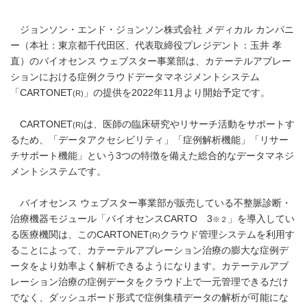
ジョンソン・エンド・ジョンソン株式会社 メディカル カンパニ
ー（本社：東京都千代田区、代表取締役プレジデント：玉井 孝
直）のバイオセンス ウェブスター事業部は、カテーテルアブレー
ションにおける症例クラウドデータマネジメントシステム
「CARTONET
」の提供を2022年11月より開始予定です。
(R)
CARTONET
は、医師の臨床研究やリサーチ活動をサポートす
(R)
るため、「データアクセシビリティ」「症例解析機能」「リサー
チサポート機能」という3つの特徴を備えた総合的なデータマネジ
メントシステムです。
バイオセンス ウェブスター事業部が販売している不整脈診断・
治療機器モジュール「バイオセンスCARTO 3
」を導入してい
※２
る医療機関は、このCARTONET
クラウド管理システムを利用す
(R)
ることによって、カテーテルアブレーション治療の膨大な症例デ
ータをより効率よく解析できるようになります。カテーテルアブ
レーション治療の症例データをクラウド上で一元管理できるだけ
でなく、ダッシュボード形式で症例集積データの解析が可能にな