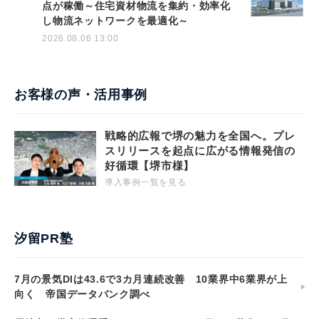
点が稼働～住宅資材物流を集約・効率化
し物流ネットワークを最適化～
2026.08.06 13:00
お客様の声・活用事例
戦略的広報で堺の魅力を全国へ。プレ
スリリースを起点に広がる情報発信の
好循環【堺市様】
導入事例一覧を見る
汐留PR塾
7月の景気DIは43.6で3カ月連続改善 10業界中6業界が上
向く 帝国データバンク調べ