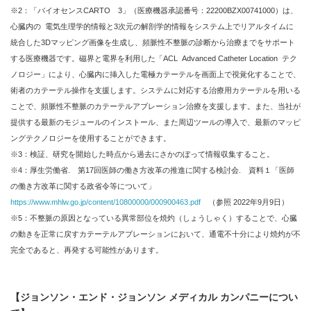
※2：「バイオセンスCARTO 3」（医療機器承認番号：22200BZX00741000）は、
心臓内の 電気⽣理学的情報と3次元の解剖学的情報をシステム上でリアルタイムに
統合した3Dマッピング画像を⽣成し、頻脈性不整脈の診断から治療までをサポート
する医療機器です。磁界と電界を利⽤した「ACL Advanced Catheter Location テク
ノロジー」により、心臓内に挿⼊した電極カテーテルを画⾯上で視覚化することで、
術者のカテーテル操作を⽀援します。システムに対応する治療⽤カテーテルを⽤いる
ことで、頻脈性不整脈のカテーテルアブレーション治療を⽀援します。また、当社が
提供する最新のモジュールのインストール、また周辺ツールの導⼊で、最新のマッピ
ングテクノロジーを使⽤することができます。
※3：検証、研究を開始した時点から過去にさかのぼって情報収集すること。
※4：厚生労働省. 第17回医師の働き方改革の推進に関する検討会. 資料１「医師
の働き方改革に関する政省令等について」
https://www.mhlw.go.jp/content/10800000/000900463.pdf
（参照 2022年9月9日）
※5：不整脈の原因となっている異常部位を焼灼（しょうしゃく）することで、心臓
の動きを正常に戻すカテーテルアブレーションにおいて、通電不十分により焼灼が不
完全であると、再発する可能性があります。
【ジョンソン・エンド・ジョンソン メディカル カンパニーについ