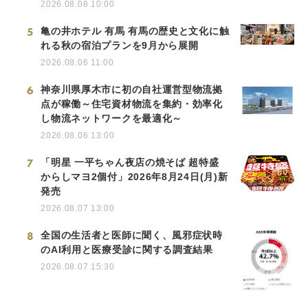
2026.08.08 10:00
5
亀の井ホテル 有馬 有馬の歴史と文化に触
れる秋の宿泊プランを9月から展開
2026.08.06 11:00
6
神奈川県厚木市に初の自社運営型物流拠
点が稼働～住宅資材物流を集約・効率化
し物流ネットワークを最適化～
2026.08.06 13:00
7
「明星 一平ちゃん夜店の焼そば 超特盛
からしマヨ2個付」2026年8月24日(月)新
発売
2026.08.07 13:00
8
全国の生活者と医師に聞く、風邪症状時
のAI利用と医療受診に関する調査結果
2026.08.07 15:30