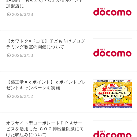
JA鶴岡『もんとあ～る』がｄポイント
加盟店に
2025/3/28
Japanese
【カワトク×ドコモ】子ども向けプログ
ラミング教室の開催について
2025/3/13
English
【薬王堂✕ｄポイント】ｄポイントプレ
ゼントキャンペーンを実施
2025/2/12
オフサイト型コーポレートＰＰＡサー
ビスを活用した ＣＯ２排出量削減に向
けた取組みについて