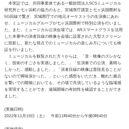
本実証では、共同事業体である一般財団法人SCSミュージカル
研究所と七ヶ浜町の協力のもと、宮城県庁講堂と七ヶ浜国際村を
5G回線で繋ぎ、宮城県庁での地元オーケストラの生演奏にあわ
せ、ミュージカルグループが七ヶ浜国際村で特別公演を行いまし
た。また、ミュージカル公演会場では、ARスマートグラスを活用
した本番中の演者目線の映像を会場に設置された大型スクリーン
に投影し、新たな視点でのミュージカルの楽しみ方についても検
証を行いました。
ミュージカルを観覧された方々からは、「音・映像のズレがな
く、技術のすごさを実感しました。」「生演奏での公演、素晴ら
しかった。感動しました。」「演者目線の映像は普段見ることが
ないので興味深かった。」といった感想をいただき、離れた拠点
を繋いでの開催においても、その場で共演しているような臨場感
を実現することができ、遠隔開催の有効性を確認することができ
ました。
(実施日時)
2022年11月19日（土） 午前11時40分から午後0時40分