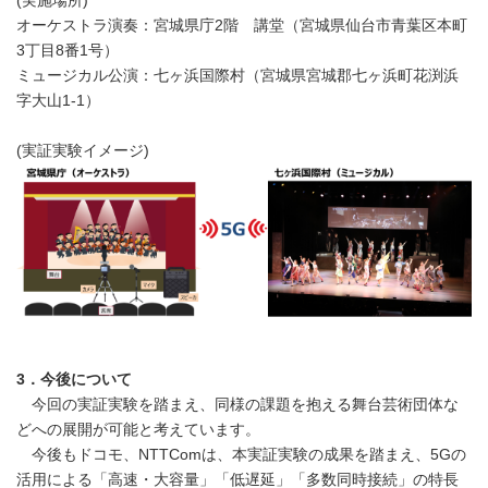
(実施場所)
オーケストラ演奏：宮城県庁2階 講堂（宮城県仙台市青葉区本町
3丁目8番1号）
ミュージカル公演：七ヶ浜国際村（宮城県宮城郡七ヶ浜町花渕浜
字大山1-1）
(実証実験イメージ)
3
．今後について
今回の実証実験を踏まえ、同様の課題を抱える舞台芸術団体な
どへの展開が可能と考えています。
今後もドコモ、NTTComは、本実証実験の成果を踏まえ、5Gの
活用による「高速・大容量」「低遅延」「多数同時接続」の特長