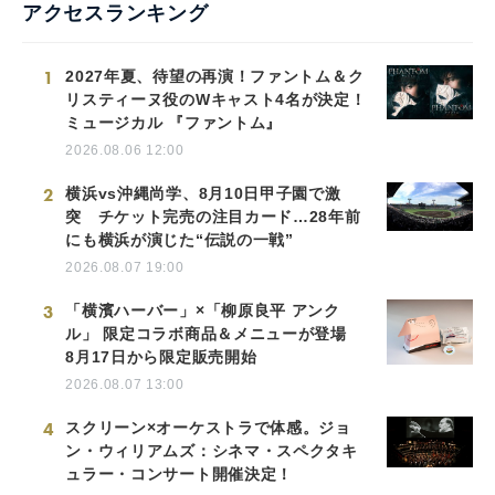
アクセスランキング
1
2027年夏、待望の再演！ファントム＆ク
リスティーヌ役のWキャスト4名が決定！
ミュージカル 『ファントム』
2026.08.06 12:00
2
横浜vs沖縄尚学、8月10日甲子園で激
突 チケット完売の注目カード…28年前
にも横浜が演じた“伝説の一戦”
2026.08.07 19:00
3
「横濱ハーバー」×「柳原良平 アンク
ル」 限定コラボ商品＆メニューが登場
8月17日から限定販売開始
2026.08.07 13:00
4
スクリーン×オーケストラで体感。ジョ
ン・ウィリアムズ：シネマ・スペクタキ
ュラー・コンサート開催決定！